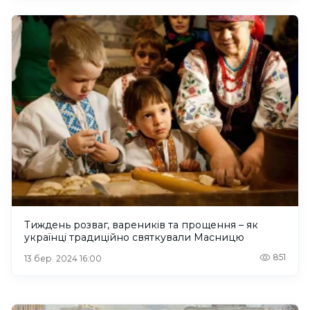
Тиждень розваг, вареників та прощення – як
українці традиційно святкували Масницю
851
13 бер. 2024 16:00