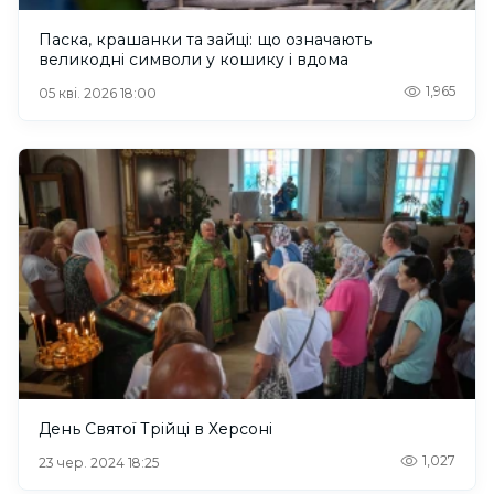
Паска, крашанки та зайці: що означають
великодні символи у кошику і вдома
1,965
05 кві. 2026 18:00
День Святої Трійці в Херсоні
1,027
23 чер. 2024 18:25