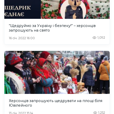
“Щедруймо за Україну і безпеку!” – херсонців
запрошують на свято
1,092
16 січ. 2022 16:00
Херсонців запрошують щедрувати на площі біля
Ювілейного
1,252
13 січ. 2022 15:14