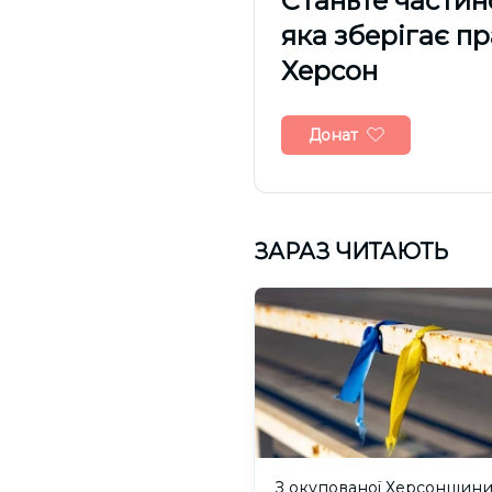
Cтаньте частин
яка зберігає п
Херсон
Донат
ЗАРАЗ ЧИТАЮТЬ
З окупованої Херсонщин