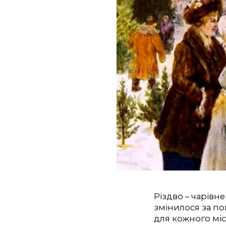
Різдво – чарівн
змінилося за пон
для кожного міст