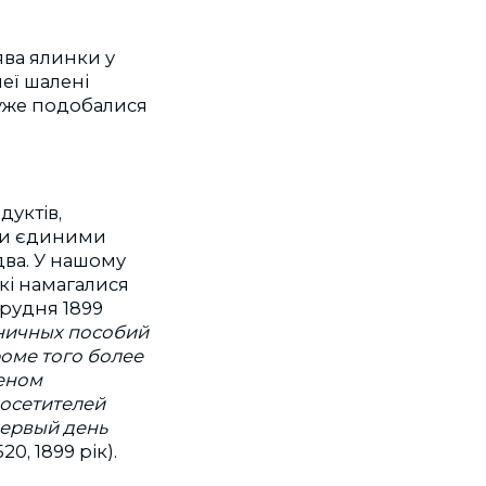
оява ялинки у
еї шалені
уже подобалися
дуктів,
ули єдиними
два. У нашому
які намагалися
рудня 1899
ничных пособий
роме того более
еном
посетителей
первый день
20, 1899 рік).