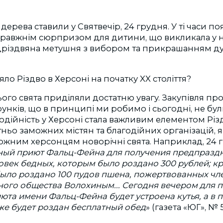
 дерева ставили у Святвечір, 24 грудня. У ті часи п
правжнім сюрпризом для дитини, що викликала у н
едріздвяна метушня з вибором та прикрашанням д
ло Різдво в Херсоні на початку XX століття?
ього свята приділяли достатню увагу. Закупівля про
унків, що в принципі ми робимо і сьогодні, не б
одійність у Херсоні стала важливим елементом Різ
атньо заможних містян та благодійних організацій, 
жним херсонцям новорічні свята. Наприклад, 24 г
ный приют Фальц-Фейна для получения предпразд
овек бедных, которым было роздано 300 рублей; к
ло роздано 100 пудов пшена, пожертвованных чл
ного общества Волохиным... Сегодня вечером для 
та имени Фальц-Фейна будет устроена кутья, а в 
же будет роздан бесплатный обед
» (газета «ЮГ», № 5