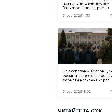
повернули дівчинку, яку
батьки ховали від росіян
01 сер. 2026 14:35
На окупованій Херсонщин
росіяни заявляють про тр
формати навчання через
проблеми зі світлом та
інтернетом
01 сер. 2026 18:02
ЧИТАЙТЕ ТАКОЖ