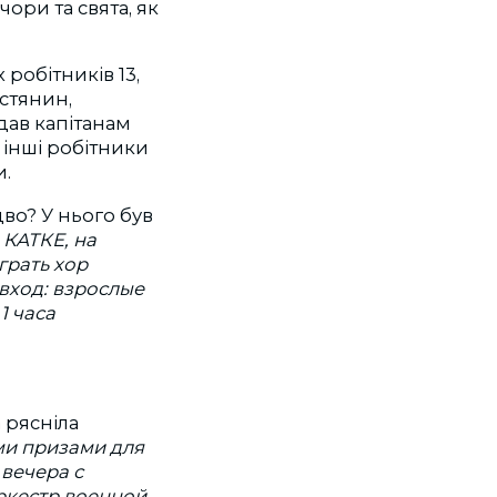
ори та свята, як
 робітників 13,
істянин,
дав капітанам
е інші робітники
и.
дво? У нього був
 КАТКЕ, на
грать хор
 вход: взрослые
1 часа
 рясніла
ми призами для
 вечера с
оркестр военной