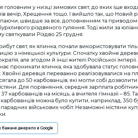
я головним у низці зимових свят, до яких іще вход
лів вечір, Хрещення тощо. І вийшло так, що Новий р
ступаючи, швидше за все, доповненням та приводом
 бурхливого різдвяного гуляння. Тоді жили за юліа
у святкували Різдво 25 грудня.
рибут свят, як ялинка, почали використовувати тільки
цію з німецької культури. Спочатку хвойне дерево
ратія, але згодом й інші жителі Російської імперії
ає проникати ялинка, яка здобувала статус голов
. Хвойні деревця переважно реалізовувалися на пл
і сягала до 50 карбованців, які могли собі дозволит
стяни. Для порівняння, середня зарплата робітник
 37 карбованців на місяць, а вчителя гімназії – 85. 
50 карбованців можна було купити, наприклад, 350 б
и парадних військових чобіт. Незаможні містяни ку
ки.
к бажане джерело в Google