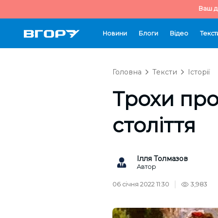
Ваш д
Новини
Блоги
Відео
Текст
Головна
Тексти
Історії
Трохи про
століття
Ілля Толмазов
Автор
06 січня 2022 11:30
3,983