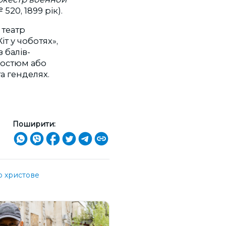
 520, 1899 рік).
 театр
т у чоботях»,
 балів-
костюм або
 та генделях.
Поширити:
о христове