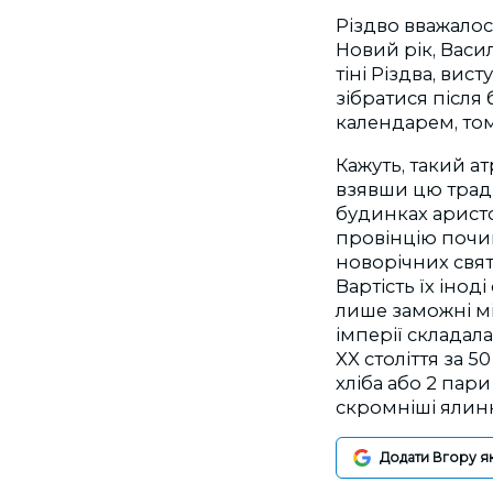
Різдво вважалос
Новий рік, Васи
тіні Різдва, ви
зібратися після
календарем, том
Кажуть, такий ат
взявши цю тради
будинках аристок
провінцію почин
новорічних свят
Вартість їх інод
лише заможні мі
імперії складала
XX століття за 
хліба або 2 пар
скромніші ялин
Додати Вгору я