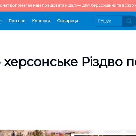
онат допомагає нам працювати й далі — для Херсонщини та всієї Ук
и
Про нас
Контакти
Cпівпраця
 херсонське Різдво п