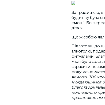
За традицією, ці
будинку була с
емоції. Бо пер
дітям.
Що ж собою явля
Підготовці до ц
алкоголю, подар
ритуалами. Благ
місті було дост
скрасити незамо
року: «
в ночлеж
явилось 300 чел
нуждающимся бы
благотворитель
ночлежного прию
праздников им 