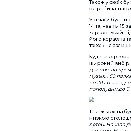
Також у своїх б
це робила, нап
У ті часи була 
14 та, навіть, 1
херсонський пі
його кораблів та
також не залиши
Куди ж херсонец
широкий вибір. 
Днепре, во врем
музыки 58 полка
по 20 копеек, де
пополудни до 6 
Також можна бул
низкою оголоше
детей. Начало д
танцами. Начало