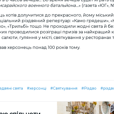
чисарайского военного батальйона…
» (газета «ЮГ», №
ь хотів долучитися до прекрасного, йому міський
іальний різдвяний репертуар: «Камо грядеши», «Кі
о», «Трильбі» тощо. Не проходили жодні свята й без
яких проводилися розіграші призів за найкращий 
 салюти, гуляння у місті, святкування у ресторанах
вав херсонець понад 100 років тому.
здвяні свята
#херсонці
#Святкування
#Різдво
#різдв