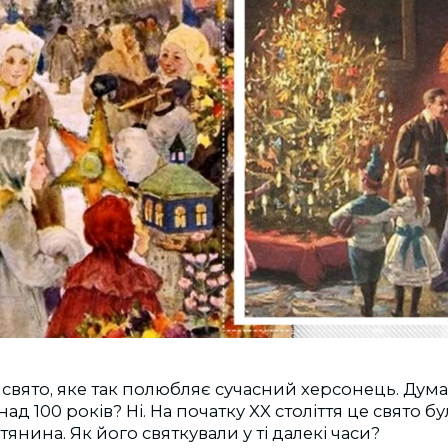
е свято, яке так полюбляє сучасний херсонець. Дума
ад 100 років? Ні. На початку XX століття це свято 
янина. Як його святкували у ті далекі часи?