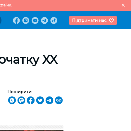
раїни.
Підтримати нас
очатку XX
Поширити: