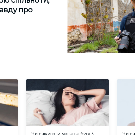
ою спільноти,
равду про
и
Чи очікувати магнітні бурі 3
Чи оч