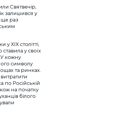
или Святвечір,
ік залишився у
 ще раз
нським
 у XIX столітті,
 ставила у своїх
. У кожну
ного символу
ощах та ринках.
и витратити
а по Російській
Також на початку
уханців білого
пували