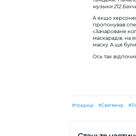
музыки 212 Бах
А якщо херсонец
пропонував спец
«Зачароване кол
маскарадів, на 
маску. А ще були
Ось так відпочи
#традиції
#Святвечір
#Рі