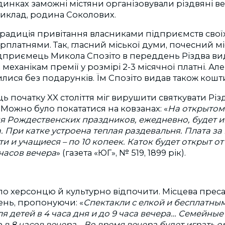
удинках заможні містяни організовували різдвяні веч
риклад, родина Соколових.
й традиція привітання власниками підприємств своїх
5 зарплатнями. Так, гласний міської думи, почесний м
дприємець Микола Спозіто в переддень Різдва ви
 механікам премії у розмірі 2-3 місячної платні. Ал
лися без подарунків. Їм Спозіто видав також кошт
ь початку XX століття міг вирушити святкувати Різ
Можно було покататися на ковзанах: «
На открытом
я Рождественских праздников, ежедневно, будет и
. При катке устроена теплая раздевальня. Плата за
ти и учащиеся – по 10 копеек. Каток будет открыт от 
часов вечера
» (газета «ЮГ», № 519, 1899 рік).
о херсонцю й культурно відпочити. Місцева преса
нь, пропонуючи: «
Спектакли с елкой и бесплатны
ля детей в 4 часа дня и до 9 часа вечера… Семейные
 в 8 часов вечера… Во время вечера будет играть 