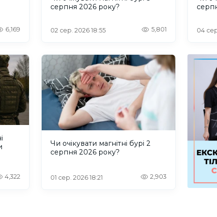
серпня 2026 року?
серп
6,169
5,801
02 сер. 2026 18:55
04 сер
і
Чи очікувати магнітні бурі 2
и
серпня 2026 року?
4,322
2,903
01 сер. 2026 18:21