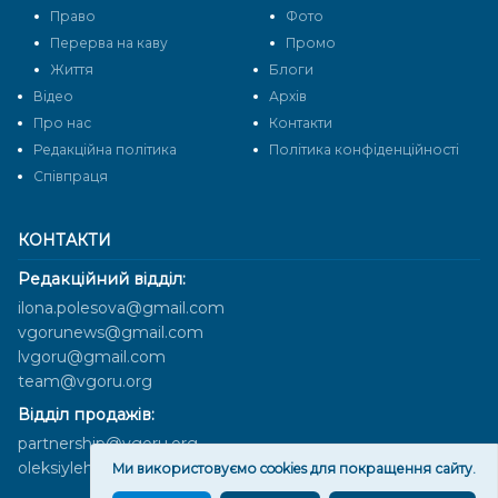
Право
Фото
Перерва на каву
Промо
Життя
Блоги
Відео
Архів
Про нас
Контакти
Редакційна політика
Політика конфіденційності
Cпівпраця
КОНТАКТИ
Редакційний відділ:
ilona.polesova@gmail.com
vgorunews@gmail.com
lvgoru@gmail.com
team@vgoru.org
Відділ продажів:
partnership@vgoru.org
oleksiylehen@vgoru.org
Ми використовуємо cookies для покращення сайту.