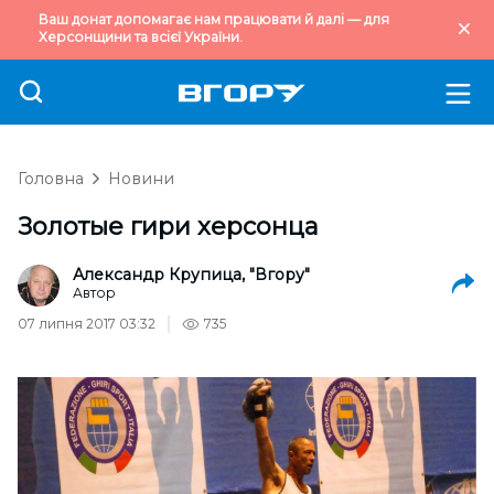
Ваш донат допомагає нам працювати й далі — для
Херсонщини та всієї України.
Головна
Новини
Золотые гири херсонца
Александр Крупица, "Вгору"
Автор
07 липня 2017 03:32
735