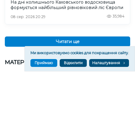
На дні колишнього Каховського водосховища
формується найбільший рівновіковий ліс Європи
35,984
08 сер. 2026 20:29
Читати ще
Ми використовуємо cookies для покращення сайту.
МАТЕРІАЛИ ПАРТНЕРІВ
Приймаю
Відхилити
Налаштування
ВГОРУ У СОЦМЕРЕЖАХ ТА МЕСЕНДЖЕРАХ