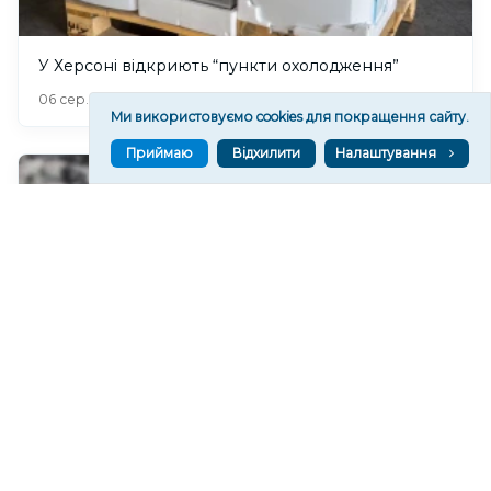
У Херсоні відкриють “пункти охолодження”
309
06 сер. 2026 20:19
Ми використовуємо cookies для покращення сайту.
Приймаю
Відхилити
Налаштування
У Херсонському водоканалі закликають
економно користуватися водою
310