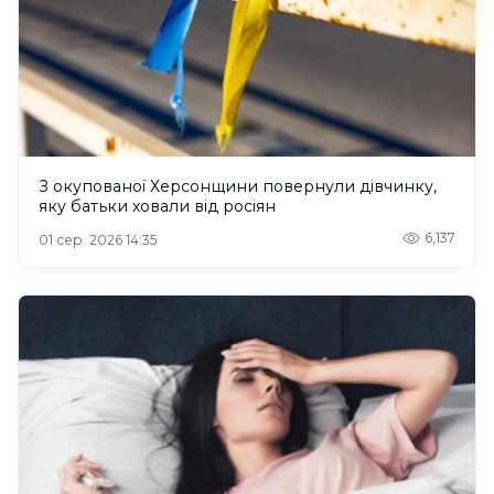
З окупованої Херсонщини повернули дівчинку,
яку батьки ховали від росіян
6,137
01 сер. 2026 14:35