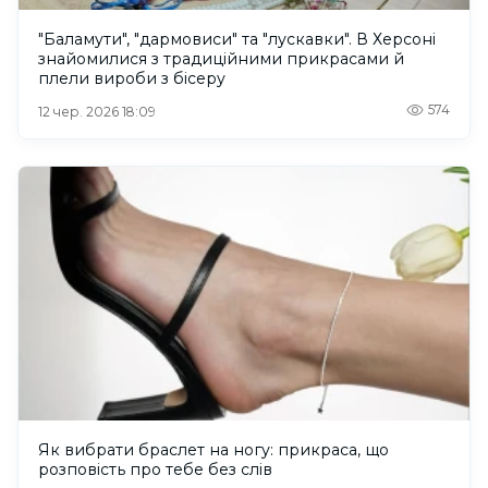
"Баламути", "дармовиси" та "лускавки". В Херсоні
знайомилися з традиційними прикрасами й
плели вироби з бісеру
574
12 чер. 2026 18:09
Як вибрати браслет на ногу: прикраса, що
розповість про тебе без слів