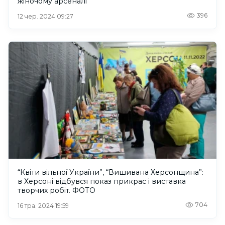
жіночому арсеналі
396
12 чер. 2024 09:27
“Квіти вільної України”, “Вишивана Херсонщина”:
в Херсоні відбувся показ прикрас і виставка
творчих робіт. ФОТО
704
16 тра. 2024 19:59