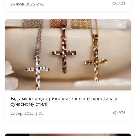
203
24 жов. 2025 12:42
Від амулета до прикраси: еволюція хрестика у
сучасному стилі
936
25 сер. 2025 13:06