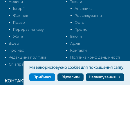
Новини
Тексти
Історії
Аналітика
Фактчек
Розслідування
Право
Фото
Перерва на каву
Промо
Життя
Блоги
Відео
Архів
Про нас
Контакти
Редакційна політика
Політика конфіденційності
Cпівпраця
Ми використовуємо cookies для покращення сайту.
Приймаю
Відхилити
Налаштування
КОНТАКТИ
Редакційний відділ:
ilona.polesova@gmail.com
vgorunews@gmail.com
lvgoru@gmail.com
team@vgoru.org
Відділ продажів: