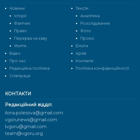
Новини
Тексти
Історії
Аналітика
Фактчек
Розслідування
Право
Фото
Перерва на каву
Промо
Життя
Блоги
Відео
Архів
Про нас
Контакти
Редакційна політика
Політика конфіденційності
Cпівпраця
КОНТАКТИ
Редакційний відділ:
ilona.polesova@gmail.com
vgorunews@gmail.com
lvgoru@gmail.com
team@vgoru.org