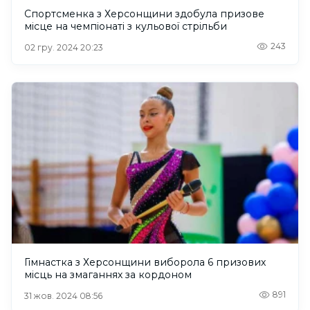
Спортсменка з Херсонщини здобула призове
місце на чемпіонаті з кульової стрільби
243
02 гру. 2024 20:23
Гімнастка з Херсонщини виборола 6 призових
місць на змаганнях за кордоном
891
31 жов. 2024 08:56