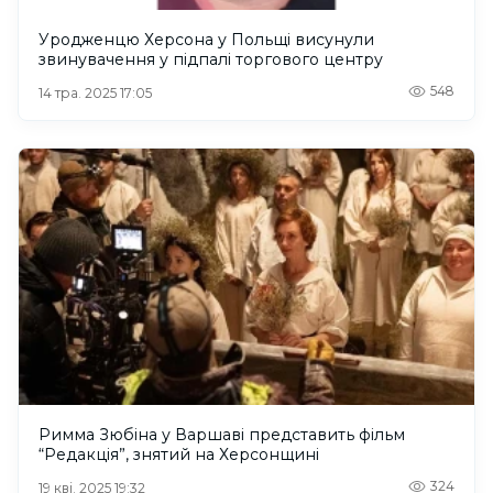
Уродженцю Херсона у Польщі висунули
звинувачення у підпалі торгового центру
548
14 тра. 2025 17:05
Римма Зюбіна у Варшаві представить фільм
“Редакція”, знятий на Херсонщині
324
19 кві. 2025 19:32