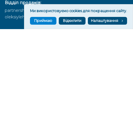
Відділ продажів:
partnership@vgoru.org
Ми використовуємо cookies для покращення сайту.
oleksiylehen@vgoru.org
Приймаю
Відхилити
Налаштування
Засновник медіа «Вгору» Благодійна організація «Фонд
милосердя та здоров'я», ознака неприбутковості - 0036 згідно з
рішенням № 17210346001335 від 06.12.2016 року. Код ЄДРПОУ:
01497439. Основна діяльність – захист прав людини, кампанії
едвокасі, інформаційні кампанії. Місія БО «Фонд милосердя та
здоров’я» – сприяти зміцненню поваги до людської гідності та
прав людини в українському суспільстві, давати знання і надихати
громадян України на активні і відповідальні дії для реалізації
принципів верховенства права і утвердження демократичних
цінностей. Керівними органами БО «Фонд милосердя та
здоров’я» є: загальні збори та правління на чолі з головою
правління. Управління поточною діяльністю здійснює
виконавчий директор – Алла Тютюнник.
© 2026 Медіаплатформа "Вгору". Використання матеріалів сайту
vgoru.org лише за умови активного посилання на конкретний