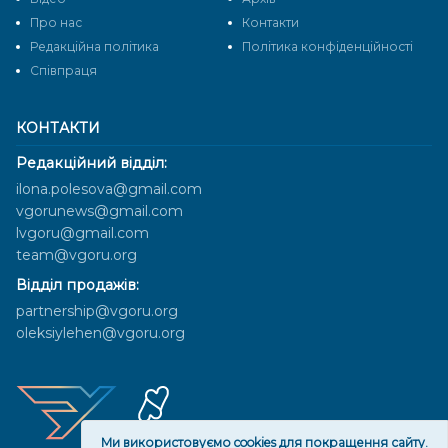
Про нас
Контакти
Редакційна політика
Політика конфіденційності
Cпівпраця
КОНТАКТИ
Редакційний відділ:
ilona.polesova@gmail.com
vgorunews@gmail.com
lvgoru@gmail.com
team@vgoru.org
Відділ продажів:
partnership@vgoru.org
oleksiylehen@vgoru.org
Ми використовуємо cookies для покращення сайту.