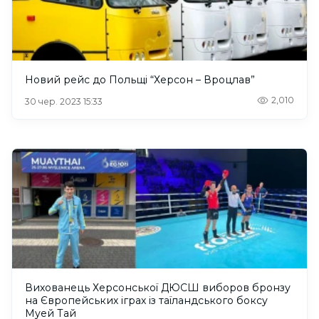
Новий рейс до Польщі “Херсон – Вроцлав”
2,010
30 чер. 2023 15:33
Вихованець Херсонської ДЮСШ виборов бронзу
на Європейських іграх із таїландського боксу
Муей Тай