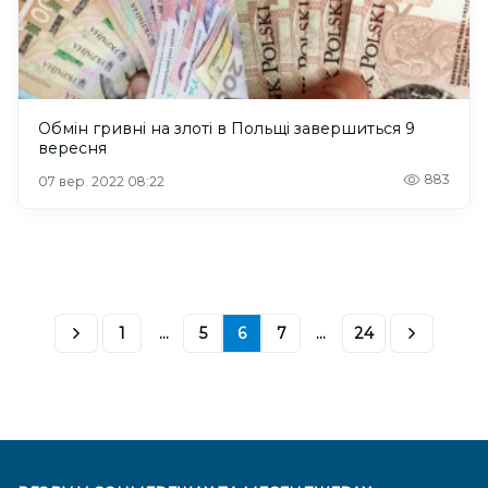
Обмін гривні на злоті в Польщі завершиться 9
вересня
883
07 вер. 2022 08:22
1
...
5
6
7
...
24