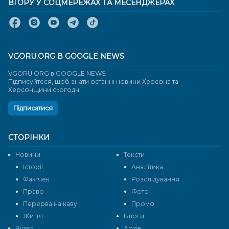
ВГОРУ У СОЦМЕРЕЖАХ ТА МЕСЕНДЖЕРАХ
VGORU.ORG В GOOGLE NEWS
VGORU.ORG в GOOGLE NEWS
Підписуйтеся, щоб знати останні новини Херсона та
Херсонщини сьогодні
Підписатися
СТОРІНКИ
Новини
Тексти
Історії
Аналітика
Фактчек
Розслідування
Право
Фото
Перерва на каву
Промо
Життя
Блоги
Відео
Архів