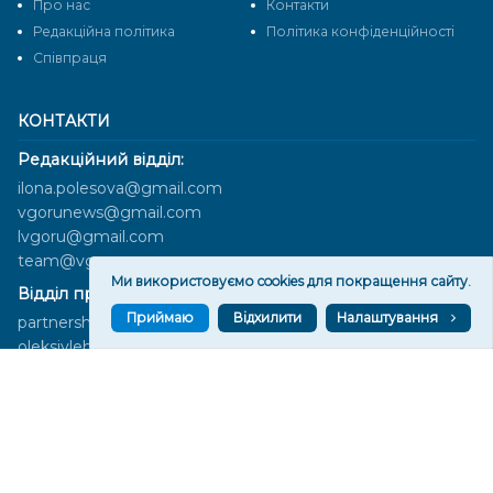
Про нас
Контакти
Редакційна політика
Політика конфіденційності
Cпівпраця
КОНТАКТИ
Редакційний відділ:
ilona.polesova@gmail.com
vgorunews@gmail.com
lvgoru@gmail.com
team@vgoru.org
Ми використовуємо cookies для покращення сайту.
Відділ продажів:
Приймаю
Відхилити
Налаштування
partnership@vgoru.org
oleksiylehen@vgoru.org