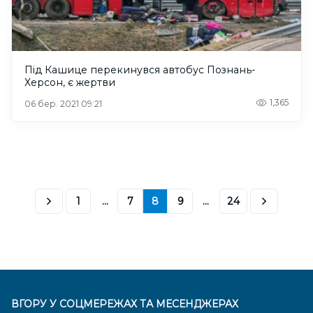
Під Кашице перекинувся автобус Познань-
Херсон, є жертви
1,365
06 бер. 2021 09:21
1
...
7
8
9
...
24
ВГОРУ У СОЦМЕРЕЖАХ ТА МЕСЕНДЖЕРАХ