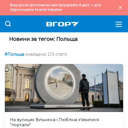
Ваш донат допомагає нам працювати й далі — для
Херсонщини та всієї України.
Новини за тегом: Польща
#Польща
знайдено 213 статті
На вулицях Вільнюса і Любліна з'явилися
"портали"