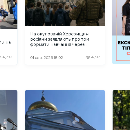
На окупованій Херсонщині
росіяни заявляють про три
ли на
формати навчання через
проблеми зі світлом та
інтернетом
4,792
4,317
01 сер. 2026 18:02