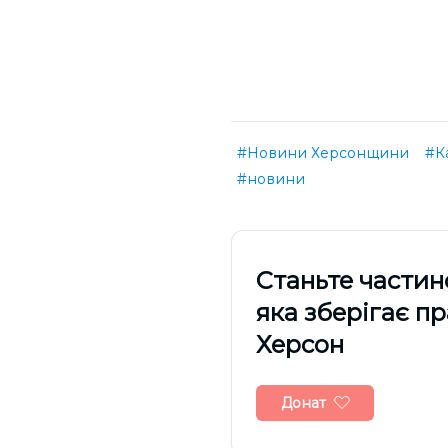
#Новини Херсонщини
#К
#новини
Cтаньте частин
яка зберігає п
Херсон
Донат