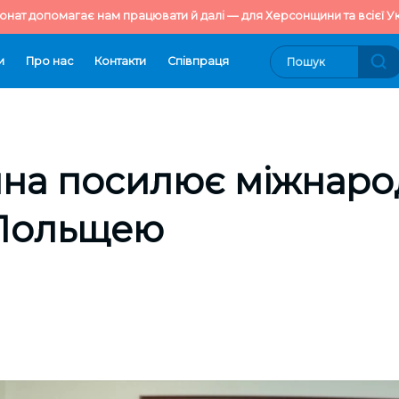
онат допомагає нам працювати й далі — для Херсонщини та всієї Ук
и
Про нас
Контакти
Cпівпраця
на посилює міжнаро
 Польщею