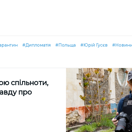
арантин
#Дипломатія
#Польща
#Юрій Гусєв
#Новини 
ою спільноти,
равду про