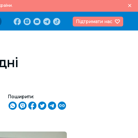
раїни.
Підтримати нас
дні
Поширити: