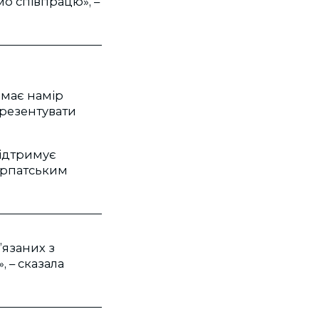
мо співпрацю», –
 має намір
презентувати
підтримує
арпатським
’язаних з
 – сказала