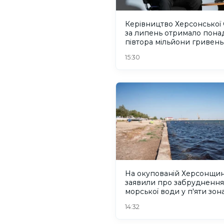
Керівництво Херсонської
за липень отримало пона
півтора мільйони гривень
зарплати
15:30
На окупованій Херсонщин
заявили про забруднення
морської води у п'яти зон
відпочинку
14:32