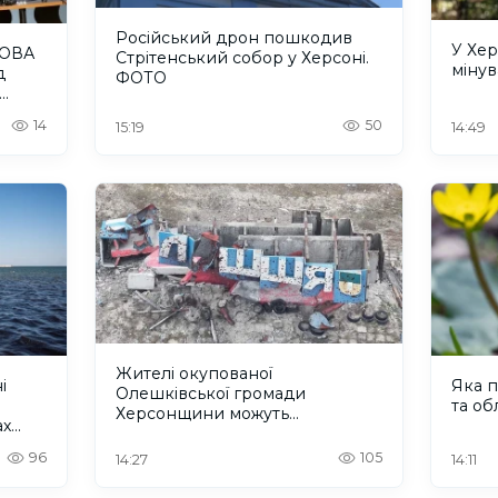
Російський дрон пошкодив
У Хе
 ОВА
Стрітенський собор у Херсоні.
мінув
д
ФОТО
14
50
15:19
14:49
Жителі окупованої
і
Яка п
Олешківської громади
та об
Херсонщини можуть
ах
зареєструватися на грошову
допомогу
96
105
14:27
14:11