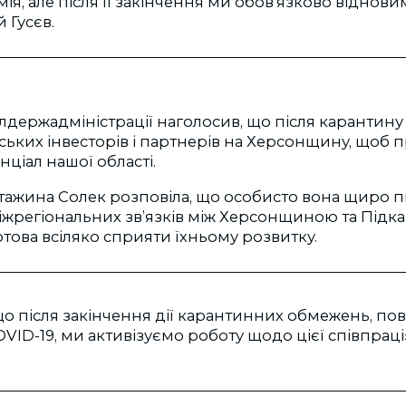
ія, але після її закінчення ми обов’язково віднови
 Гусєв.
лдержадміністрації наголосив, що після карантину
ьких інвесторів і партнерів на Херсонщину, щоб 
ціал нашої області.
атажина Солек розповіла, що особисто вона щиро 
іжрегіональних зв’язків між Херсонщиною та Підк
отова всіляко сприяти їхньому розвитку.
що після закінчення дії карантинних обмежень, пов
D-19, ми активізуємо роботу щодо цієї співпраці»,