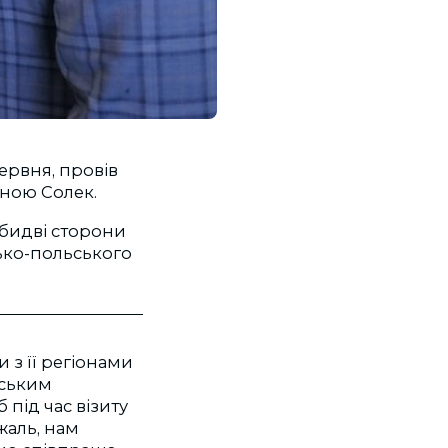
ервня, провів
иною Солек.
обидві сторони
ько-польського
 з її регіонами
тським
 під час візиту
жаль, нам