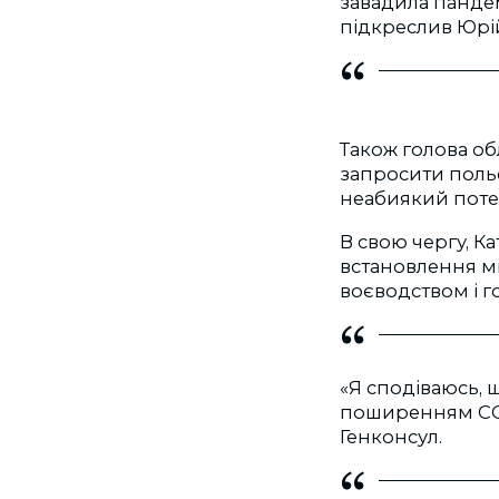
завадила пандем
підкреслив Юрій
Також голова об
запросити польс
неабиякий потен
В свою чергу, К
встановлення м
воєводством і г
«Я сподіваюсь, 
поширенням COVI
Генконсул.