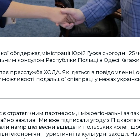
кої облдержадміністрації Юрій Гусєв сьогодні, 25 ч
альним консулом Республіки Польщі в Одесі Катаж
яє пресслужба ХОДА. Як ідеться в повідомленні, 
 можливості подальшої співпраці у межах українс
 є стратегічним партнером, і міжрегіональні зв’язки
айно важливі. Ми вже підписали угоду з Підкарпа
ли намір цієї весни відвідати польських колег, щоб
ьні економічні, туристичні та культурні заходи. На 