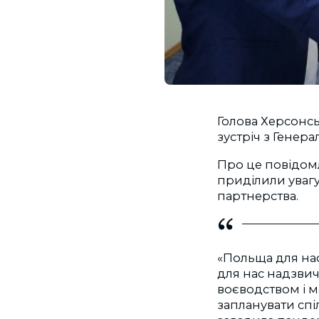
Голова Херсонсь
зустріч з Генер
Про це повідомл
приділили увагу
партнерства.
«Польща для нас
для нас надзвич
воєводством і ма
запланувати спіл