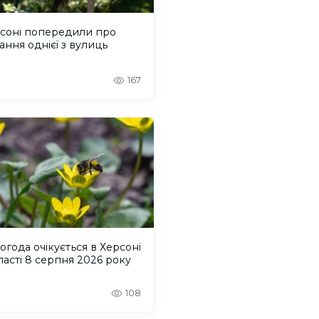
рсоні попередили про
ання однієї з вулиць
167
огода очікується в Херсоні
ласті 8 серпня 2026 року
108