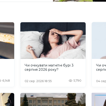
и
Чи очікувати магнітні бурі 3
Чи оч
серпня 2026 року?
серп
6,148
5,790
02 сер. 2026 18:55
04 сер