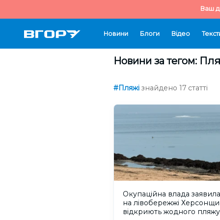
Ваш д
Новини
Блоги
Відео
Текст
Новини за тегом: Пл
#Пляжі
знайдено 17 статті
Окупаційна влада заявила
на лівобережжі Херсонщи
відкриють жодного пляжу