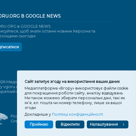
ORU.ORG В GOOGLE NEWS
RU.ORG в GOOGLE NEWS
писуйтеся, щоб знати останні новини Херсона та
сонщини сьогодні
дписатися
Cайт запитує згоду на використання ваших даних
026 Медіаплатформа "Вгору". Використання матеріалів
ту vgoru.org лише за умови активного посилання на
Медіаплатформа «Вгору» використовує файли cookie
кретний матеріал не нижче другого абзацу.
для покращення роботи сайту, аналізу відвідувань.
Ми також можемо збирати персональні дані, такі як
ім’я, ел. пошта чи номер телефону, лише за вашої
згоди.
Докладніше у
Політиці конфіденційності
Розробка та підтримка веб-сайту
Great People
Приймаю
Відхилити
Налаштування