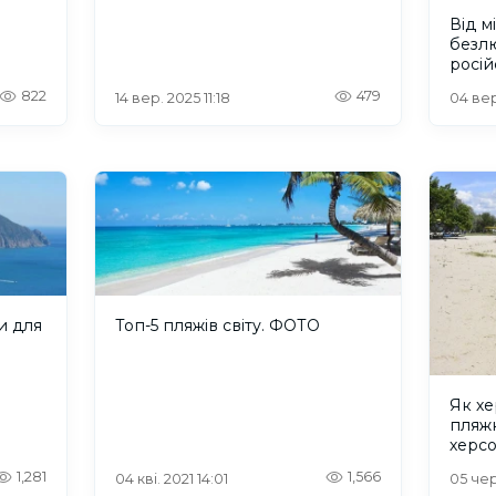
на окупованій Херсонщині?
Від м
безлю
росій
тури
822
479
14 вер. 2025 11:18
04 вер
и для
Топ-5 пляжів світу. ФОТО
Як хе
пляжн
херсо
1,281
1,566
04 кві. 2021 14:01
05 чер