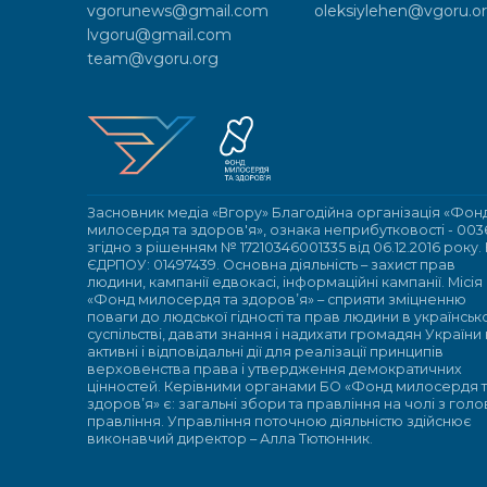
vgorunews@gmail.com
oleksiylehen@vgoru.o
lvgoru@gmail.com
team@vgoru.org
Засновник медіа «Вгору» Благодійна організація «Фон
милосердя та здоров'я», ознака неприбутковості - 003
згідно з рішенням № 17210346001335 від 06.12.2016 року.
ЄДРПОУ: 01497439. Основна діяльність – захист прав
людини, кампанії едвокасі, інформаційні кампанії. Місія
«Фонд милосердя та здоров’я» – сприяти зміцненню
поваги до людської гідності та прав людини в українсь
суспільстві, давати знання і надихати громадян України
активні і відповідальні дії для реалізації принципів
верховенства права і утвердження демократичних
цінностей. Керівними органами БО «Фонд милосердя 
здоров’я» є: загальні збори та правління на чолі з гол
правління. Управління поточною діяльністю здійснює
виконавчий директор – Алла Тютюнник.