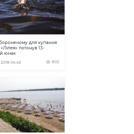
абороненому для купання
 «Лілея» потонув 13-
ий юнак
802
. 2018 04:43