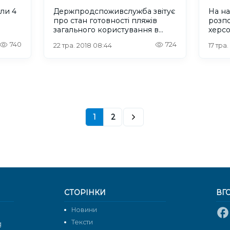
ли 4
Держпродспоживслужба звітує
На на
про стан готовності пляжів
розпо
загального користування в
херсо
Херсонській області
740
724
22 тра. 2018 08:44
17 тра
1
2
СТОРІНКИ
ВГ
Новини
Тексти
g