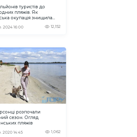
ільйонів туристів до
дних пляжів. Як
ська окупація знищила
зм на Херсонщині
12,152
. 2024 16:00
рсонці розпочали
ий сезон. Огляд
нських пляжів
1,062
. 2020 14:45