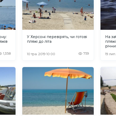
ону:
У Херсоні перевірять, чи готові
На з
яжів
пляжі до літа
пляжі
річн
1,358
759
10 тра. 2019 10:00
19 лип