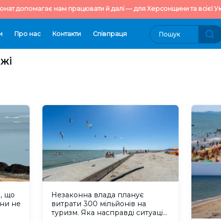
онат допомагає нам працювати й далі — для Херсонщини та всієї Ук
и
Про нас
Контакти
Cпівпраця
яжі
, що
Незаконна влада планує
ни не
витрати 300 мільйонів на
туризм. Яка насправді ситуація