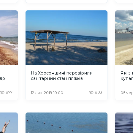
На Херсонщині перевірили
Які з
до
санітарний стан пляжів
купал
877
803
12 лип. 2019 10:00
05 чер