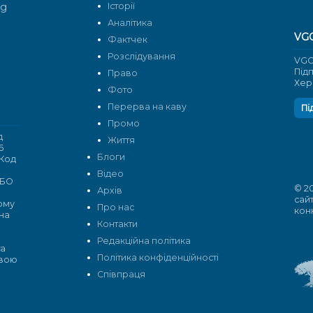
rg
Історії
Аналітика
VG
Фактчек
Розслідування
VGO
Під
Право
Хер
Фото
Перерва на каву
Пі
Промо
д
Життя
6
Блоги
 Код
Відео
 БО
© 2
Архів
сай
кому
Про нас
кон
 на
Контакти
Редакційна політика
та
Політика конфіденційності
овою
Cпівпраця