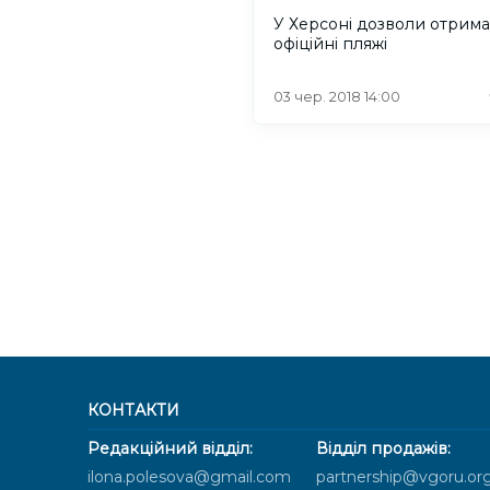
У Херсоні дозволи отрима
офіційні пляжі
03 чер. 2018 14:00
КОНТАКТИ
Редакційний відділ:
Відділ продажів:
ilona.polesova@gmail.com
partnership@vgoru.or