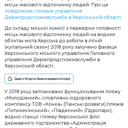
місць масового відпочинку людей. Про це
повідомляє головне управління
Держпродспоживслужби в Херсонській області
.
До складу міської комісії з перевірки готовності
місць масового відпочинку людей на водних
об’єктах міста Херсона до роботи в літній
(купальний сезон) 2018 року залучено фахівця
Херсонського міського управління Головного
управління Держпродспоживслужби в
Херсонській області.
Додати Вгору як бажане джерело в Google
У 2018 році заплановано функціонування пляжу
«Молодіжний», спортивно-оздоровчого
комплексу ТОВ «Конка» (Панські розваги),пляжів
«Потьомкінський», «Південний» (Гідропарк),
водної станції і пляжу Херсонської філії
державного підприємства «Адміністрація