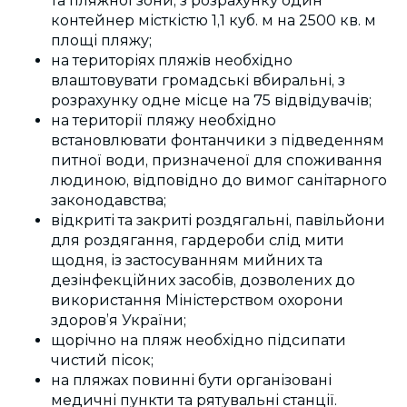
та пляжної зони, з розрахунку один
контейнер місткістю 1,1 куб. м на 2500 кв. м
площі пляжу;
на територіях пляжів необхідно
влаштовувати громадські вбиральні, з
розрахунку одне місце на 75 відвідувачів;
на території пляжу необхідно
встановлювати фонтанчики з підведенням
питної води, призначеної для споживання
людиною, відповідно до вимог санітарного
законодавства;
відкриті та закриті роздягальні, павільйони
для роздягання, гардероби слід мити
щодня, із застосуванням мийних та
дезінфекційних засобів, дозволених до
використання Міністерством охорони
здоров’я України;
щорічно на пляж необхідно підсипати
чистий пісок;
на пляжах повинні бути організовані
медичні пункти та рятувальні станції.