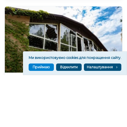
Ми використовуємо cookies для покращення сайту.
Приймаю
Відхилити
Налаштування
Який вигляд має один із районів Херсона після
російських атак. ФОТО
113
16:42
Читати ще