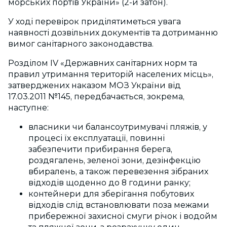
морських портів України» (2-й затон).
У ході перевірок приділятиметься увага
наявності дозвільних документів та дотриманню
вимог санітарного законодавства.
Розділом ІV «Державних санітарних норм та
правил утримання територій населених місць»,
затверджених наказом МОЗ України від
17.03.2011 №145, передбачається, зокрема,
наступне:
власники чи балансоутримувачі пляжів, у
процесі їх експлуатації, повинні
забезпечити прибирання берега,
роздягалень, зеленої зони, дезінфекцію
вбиралень, а також перевезення зібраних
відходів щоденно до 8 години ранку;
контейнери для зберігання побутових
відходів слід встановлювати поза межами
прибережної захисної смуги річок і водойм