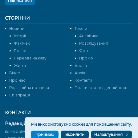
Підписатися
СТОРІНКИ
Новини
Тексти
Історії
Аналітика
Фактчек
Розслідування
Право
Фото
Перерва на каву
Промо
Життя
Блоги
Відео
Архів
Про нас
Контакти
Редакційна політика
Політика конфіденційності
Cпівпраця
КОНТАКТИ
Редакційний відділ:
Ми використовуємо cookies для покращення сайту.
ilona.polesova@gmail.com
Приймаю
Відхилити
Налаштування