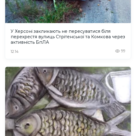
У Херсоні закликають не пересуватися біля
перехрестя вулиць Стрітенської та Комкова через
активність БпЛА
99
12:14