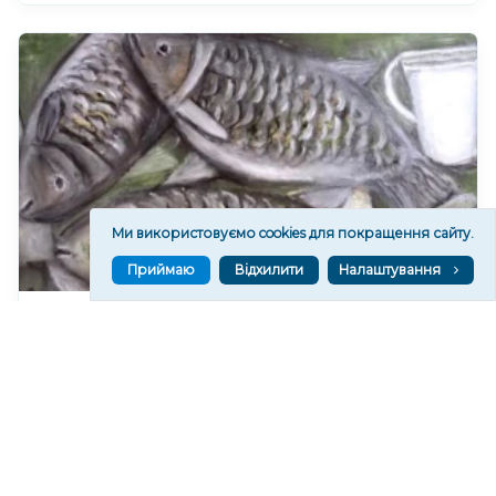
Ми використовуємо cookies для покращення сайту.
Приймаю
Відхилити
Налаштування
У Херсоні проведуть майстер-клас із малювання
натюрморту "Рибний день"
97
11:43
Читати ще