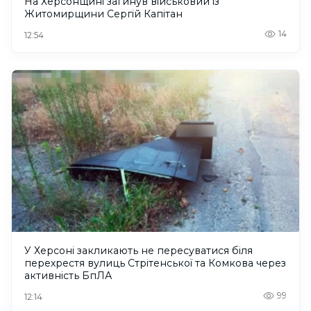
На Херсонщині загинув військовий із
Житомирщини Сергій Капітан
14
12:54
У Херсоні закликають не пересуватися біля
перехрестя вулиць Стрітенської та Комкова через
активність БпЛА
99
12:14