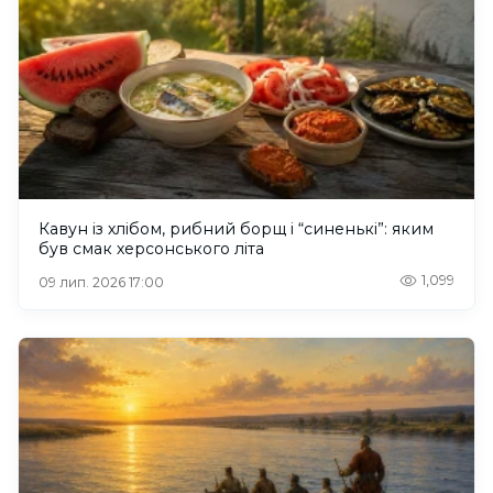
Кавун із хлібом, рибний борщ і “синенькі”: яким
був смак херсонського літа
1,099
09 лип. 2026 17:00