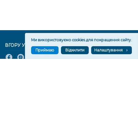
Ми використовуємо cookies для покращення сайту.
ВГОРУ У СОЦМЕРЕЖАХ ТА МЕСЕНДЖЕРАХ
Приймаю
Відхилити
Налаштування
VGORU.ORG В GOOGLE NEWS
VGORU.ORG в GOOGLE NEWS
Підписуйтеся, щоб знати останні новини Херсона та
Херсонщини сьогодні
Підписатися
СТОРІНКИ
Новини
Тексти