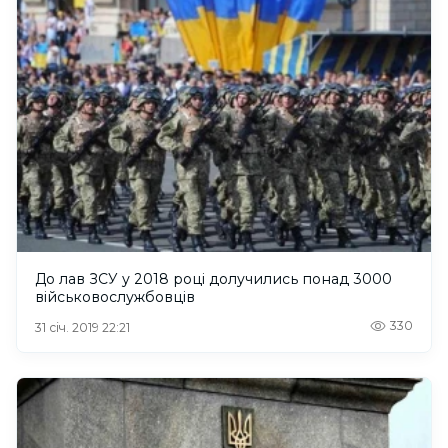
До лав ЗСУ у 2018 році долучились понад 3000
військовослужбовців
330
31 січ. 2019 22:21