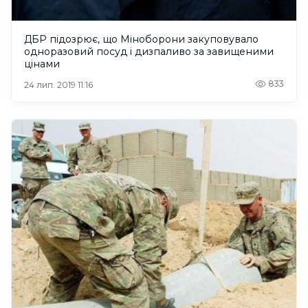
ДБР підозрює, що Міноборони закуповувало
одноразовий посуд і дизпаливо за завищеними
цінами
833
24 лип. 2019 11:16