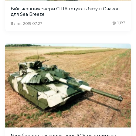
Військові інженери США готують базу в Очакові
для Sea Breeze
1,183
11 лип. 2019 07:27
Міноборони пояснило, чому ЗСУ не отримали