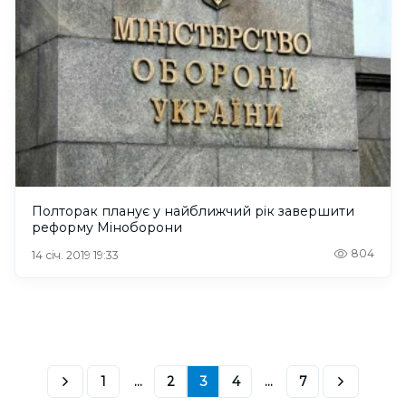
Полторак планує у найближчий рік завершити
реформу Міноборони
804
14 січ. 2019 19:33
1
...
2
3
4
...
7