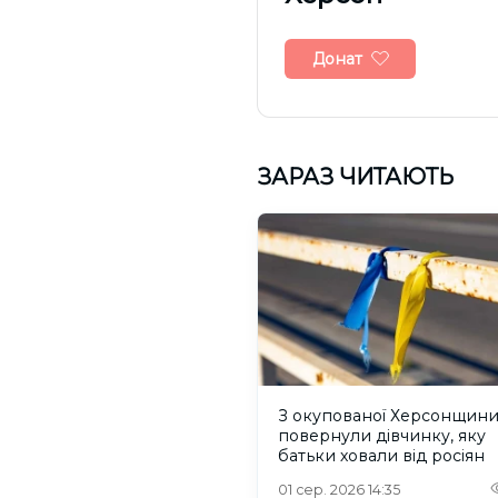
Донат
ЗАРАЗ ЧИТАЮТЬ
З окупованої Херсонщин
повернули дівчинку, яку
батьки ховали від росіян
01 сер. 2026 14:35