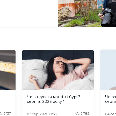
и
Чи очікувати магнітні бурі 3
Чи оч
серпня 2026 року?
серп
6,137
5,785
02 сер. 2026 18:55
04 сер