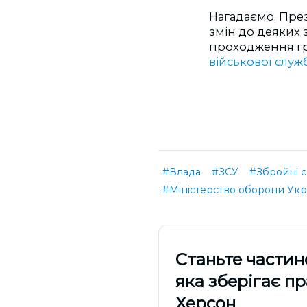
Нагадаємо, Пре
змін до деяких
проходження гр
військової служ
#Влада
#ЗСУ
#Збройні с
#Міністерство оборони Укр
Cтаньте частин
яка зберігає п
Херсон