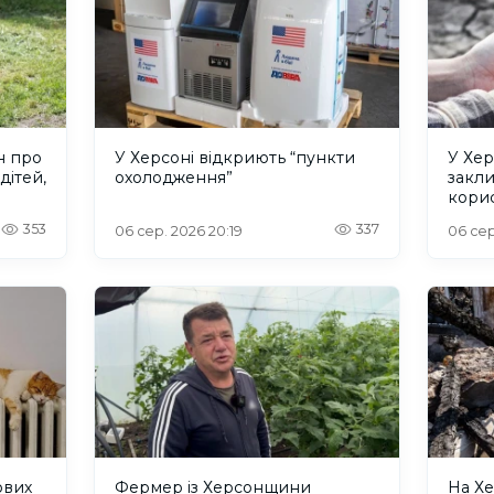
н про
У Херсоні відкриють “пункти
У Хер
дітей,
охолодження”
закл
кори
353
337
06 сер. 2026 20:19
06 сер
ових
Фермер із Херсонщини
На Хе