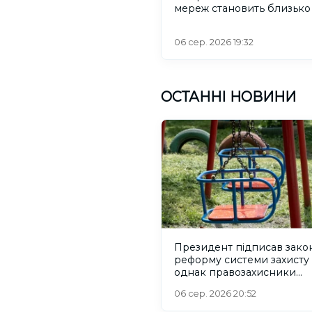
мереж становить близько
06 сер. 2026 19:32
ОСТАННІ НОВИНИ
Президент підписав зако
реформу системи захисту 
однак правозахисники
критикують його
06 сер. 2026 20:52