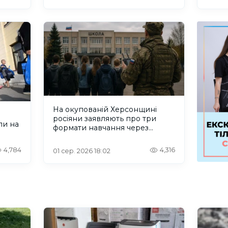
На окупованій Херсонщині
росіяни заявляють про три
ли на
формати навчання через
проблеми зі світлом та
інтернетом
4,784
4,316
01 сер. 2026 18:02