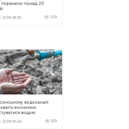
и поранено понад 20
й
209
. 2026 18:36
сонському водоканалі
икають економно
стуватися водою
329
. 2026 19:46