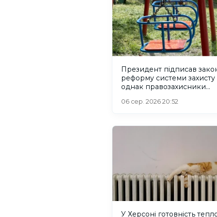
Президент підписав зако
реформу системи захисту 
однак правозахисники
критикують його
06 сер. 2026 20:52
У Херсоні готовність тепл