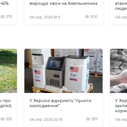
 45%.
вирощує овочі на Хмельниччині
атак
люде
273
300
06 сер. 2026 19:11
06 сер
н про
У Херсоні відкриють “пункти
У Хер
дітей,
охолодження”
закл
кори
353
337
06 сер. 2026 20:19
06 сер