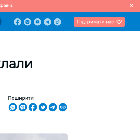
раїни.
Підтримати нас
клали
Поширити: