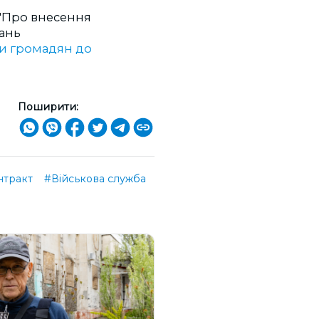
"Про внесення
ань
ти громадян до
Поширити:
нтракт
#Військова служба