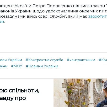
зидент України Петро Порошенко підписав закон 
 законів України щодо удосконалення окремих пит
омадянами військової служби", який має
заохоти
би
.
или України
#Контрактна служба
#контрактники
#Ко
аїни
#МОУ
#Новини України
ою спільноти,
равду про