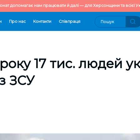
онат допомагає нам працювати й далі — для Херсонщини та всієї Ук
и
Про нас
Контакти
Cпівпраця
 року 17 тис. людей у
із ЗСУ