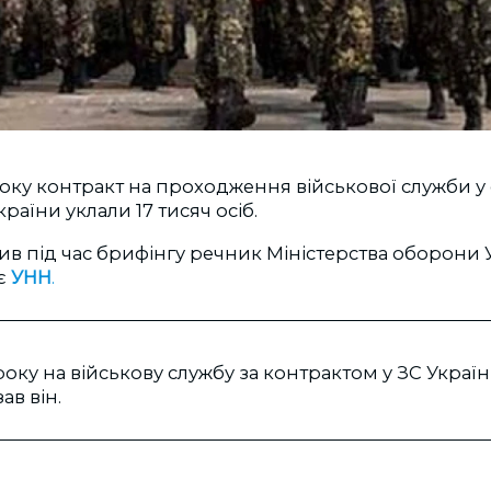
року контракт на проходження військової служби у 
раїни уклали 17 тисяч осіб.
ив під час брифінгу речник Міністерства оборони
ає
УНН
.
 року на військову службу за контрактом у ЗС Украї
зав він.