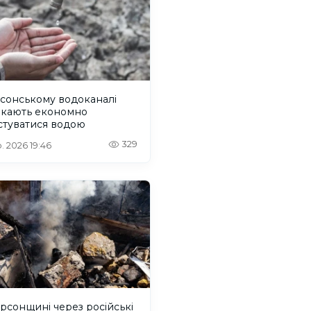
сонському водоканалі
икають економно
стуватися водою
329
. 2026 19:46
рсонщині через російські