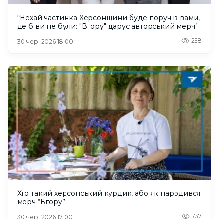
“Нехай частинка Херсонщини буде поруч із вами,
де б ви не були: "Вгору" дарує авторський мерч”
298
30 чер. 2026 18:00
Хто такий херсонський курдик, або як народився
мерч “Вгору”
737
30 чер. 2026 17:00