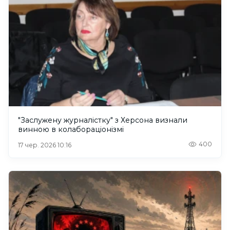
"Заслужену журналістку" з Херсона визнали
винною в колабораціонізмі
400
17 чер. 2026 10:16