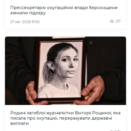
Прессекретарю окупаційної влади Херсонщини
змінили підозру
217
27 кві. 2026 15:50
Родині загиблої журналістки Вікторії Рощиної, яка
писала про окупацію, перерахували державні
виплати