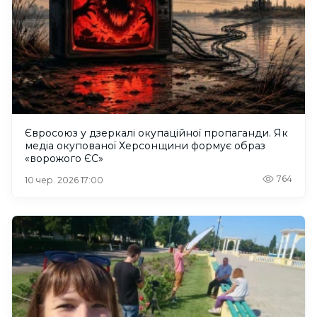
Євросоюз у дзеркалі окупаційної пропаганди. Як
медіа окупованої Херсонщини формує образ
«ворожого ЄС»
764
10 чер. 2026 17:00