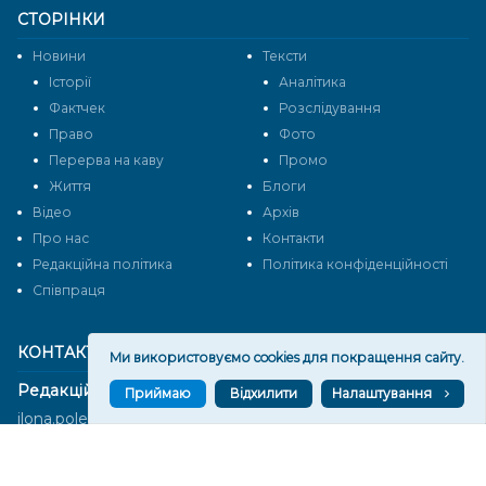
СТОРІНКИ
Новини
Тексти
Історії
Аналітика
Фактчек
Розслідування
Право
Фото
Перерва на каву
Промо
Життя
Блоги
Відео
Архів
Про нас
Контакти
Редакційна політика
Політика конфіденційності
Cпівпраця
КОНТАКТИ
Ми використовуємо cookies для покращення сайту.
Редакційний відділ:
Приймаю
Відхилити
Налаштування
ilona.polesova@gmail.com
vgorunews@gmail.com
lvgoru@gmail.com