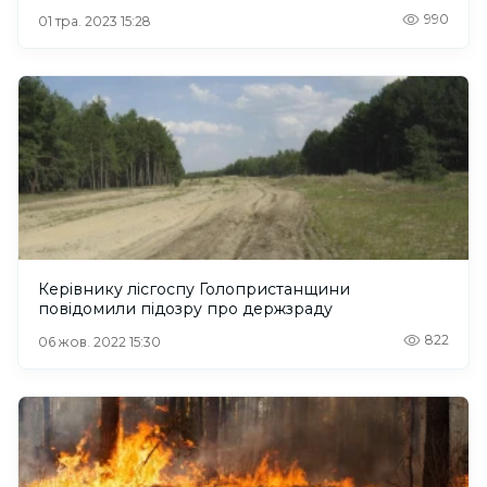
990
01 тра. 2023 15:28
Керівнику лісгоспу Голопристанщини
повідомили підозру про держзраду
822
06 жов. 2022 15:30