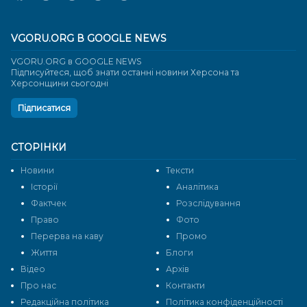
VGORU.ORG В GOOGLE NEWS
VGORU.ORG в GOOGLE NEWS
Підписуйтеся, щоб знати останні новини Херсона та
Херсонщини сьогодні
Підписатися
СТОРІНКИ
Новини
Тексти
Історії
Аналітика
Фактчек
Розслідування
Право
Фото
Перерва на каву
Промо
Життя
Блоги
Відео
Архів
Про нас
Контакти
Редакційна політика
Політика конфіденційності