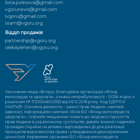
ilona.polesova@gmail.com
vgorunews@gmail.com
lvgoru@gmail.com
team@vgoru.org
Відділ продажів:
partnership@vgoru.org
oleksiylehen@vgoru.org
Засновник медіа «Вгору» Благодійна організація «Фонд
милосердя та здоров'я», ознака неприбутковості - 0036 згідно з
рішенням № 17210346001335 від 06.12.2016 року. Код ЄДРПОУ:
01497439. Основна діяльність – захист прав людини, кампанії
едвокасі, інформаційні кампанії. Місія БО «Фонд милосердя та
здоров’я» – сприяти зміцненню поваги до людської гідності та
прав людини в українському суспільстві, давати знання і надихати
громадян України на активні і відповідальні дії для реалізації
принципів верховенства права і утвердження демократичних
цінностей. Керівними органами БО «Фонд милосердя та