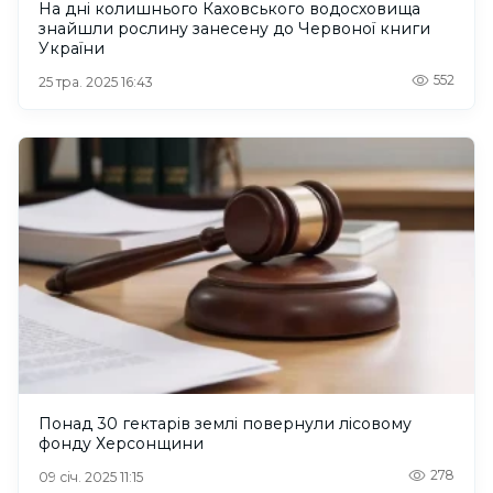
На дні колишнього Каховського водосховища
знайшли рослину занесену до Червоної книги
України
552
25 тра. 2025 16:43
Понад 30 гектарів землі повернули лісовому
фонду Херсонщини
278
09 січ. 2025 11:15