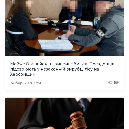
Майже 8 мільйонів гривень збитків. Посадовців
підозрюють у незаконній вирубці лісу на
Херсонщині
169
24 бер. 2026 17:51