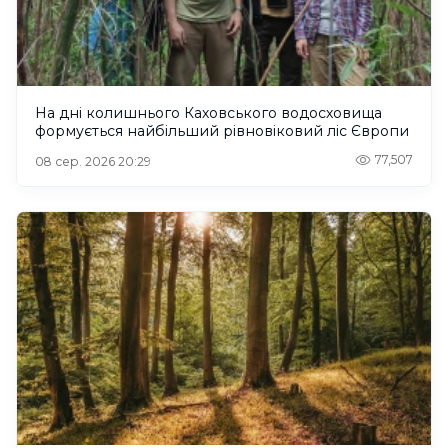
На дні колишнього Каховського водосховища
формується найбільший рівновіковий ліс Європи
77,507
08 сер. 2026 20:29