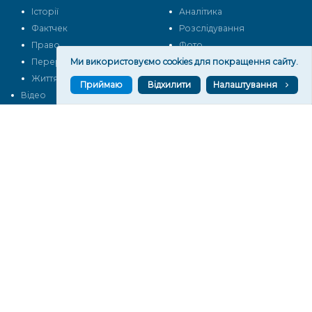
Історії
Аналітика
Фактчек
Розслідування
Право
Фото
Ми використовуємо cookies для покращення сайту.
Перерва на каву
Промо
Життя
Блоги
Приймаю
Відхилити
Налаштування
Відео
Архів
Про нас
Контакти
Редакційна політика
Політика конфіденційності
Cпівпраця
КОНТАКТИ
Редакційний відділ:
ilona.polesova@gmail.com
vgorunews@gmail.com
lvgoru@gmail.com
team@vgoru.org
Відділ продажів: