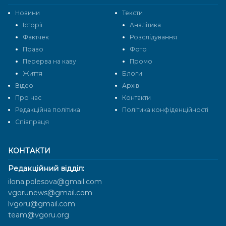
Новини
Тексти
Історії
Аналітика
Фактчек
Розслідування
Право
Фото
Перерва на каву
Промо
Життя
Блоги
Відео
Архів
Про нас
Контакти
Редакційна політика
Політика конфіденційності
Cпівпраця
КОНТАКТИ
Редакційний відділ:
ilona.polesova@gmail.com
vgorunews@gmail.com
lvgoru@gmail.com
team@vgoru.org