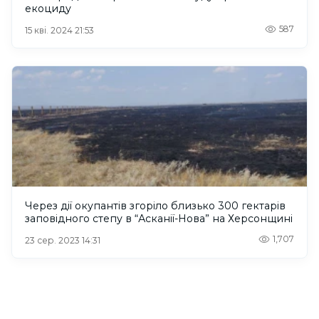
екоциду
587
15 кві. 2024 21:53
Через дії окупантів згоріло близько 300 гектарів
заповідного степу в “Асканії-Нова” на Херсонщині
1,707
23 сер. 2023 14:31