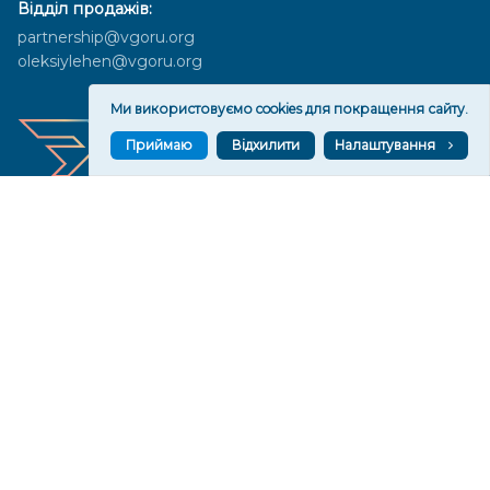
Відділ продажів:
partnership@vgoru.org
oleksiylehen@vgoru.org
Ми використовуємо cookies для покращення сайту.
Приймаю
Відхилити
Налаштування
Засновник медіа «Вгору» Благодійна організація «Фонд
милосердя та здоров'я», ознака неприбутковості - 0036 згідно з
рішенням № 17210346001335 від 06.12.2016 року. Код ЄДРПОУ:
01497439. Основна діяльність – захист прав людини, кампанії
едвокасі, інформаційні кампанії. Місія БО «Фонд милосердя та
здоров’я» – сприяти зміцненню поваги до людської гідності та
прав людини в українському суспільстві, давати знання і надихати
громадян України на активні і відповідальні дії для реалізації
принципів верховенства права і утвердження демократичних
цінностей. Керівними органами БО «Фонд милосердя та
здоров’я» є: загальні збори та правління на чолі з головою
правління. Управління поточною діяльністю здійснює
виконавчий директор – Алла Тютюнник.
© 2026 Медіаплатформа "Вгору". Використання матеріалів сайту
vgoru.org лише за умови активного посилання на конкретний