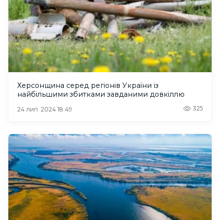
Херсонщина серед регіонів України із
найбільшими збитками завданими довкіллю
325
24 лип. 2024 18:49