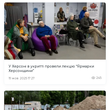
У Херсоні в укритті провели лекцію “Ярмарки
Херсонщини”
245
19 жов. 2025 17:27