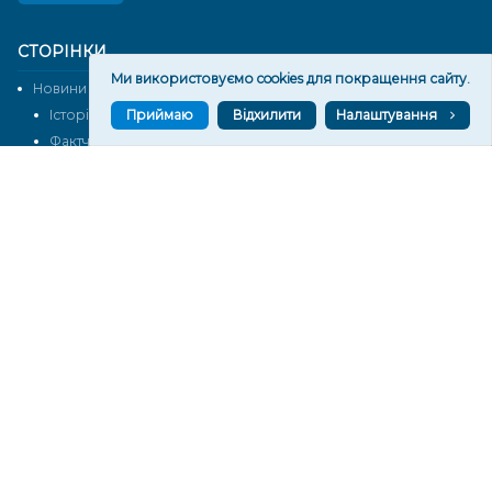
СТОРІНКИ
Ми використовуємо cookies для покращення сайту.
Новини
Тексти
Історії
Аналітика
Приймаю
Відхилити
Налаштування
Фактчек
Розслідування
Право
Фото
Перерва на каву
Промо
Життя
Блоги
Відео
Архів
Про нас
Контакти
Редакційна політика
Політика конфіденційності
Cпівпраця
КОНТАКТИ
Редакційний відділ:
ilona.polesova@gmail.com
vgorunews@gmail.com