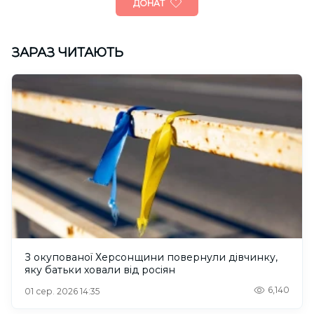
ДОНАТ
ЗАРАЗ ЧИТАЮТЬ
З окупованої Херсонщини повернули дівчинку,
яку батьки ховали від росіян
6,140
01 сер. 2026 14:35