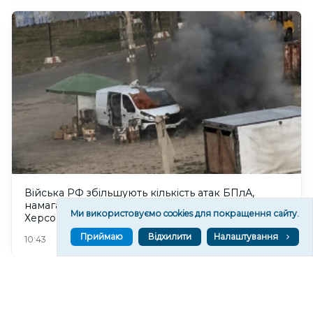
Війська РФ збільшують кількість атак БПлА,
намагаючись посилити тиск на жителів
Ми використовуємо cookies для покращення сайту.
Херсонщини
Приймаю
Відхилити
Налаштування
37
10:43