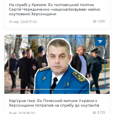
На службі у Кремля. Як полтавський політик
Сергій Чередніченко «націоналізовував» майно
окупованої Херсонщини
1,250
01 чер. 2026 17:00
Кар’єрне піке. Як Почесний митник України з
Херсонщини потрапив на службу до окупантів
3,775
16 кві. 2026 18:00