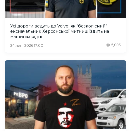
Усі дороги ведуть до Volvo: як “безколісний”
ексначальник Херсонської митниці їздить на
машинах рідні
5,093
24 лип. 2026 17:00