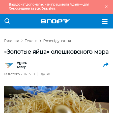
Ваш донат допомагає нам працювати й далі — для
Херсонщини та всієї України.
Головна
Тексти
Розслідування
«Золотые яйца» олешковского мэра
Vgoru
Автор
18 лютого 2017 15:10
801