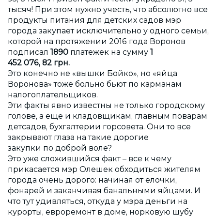
тысяч! При этом нужно учесть, что абсолютно все
продукты питания для детских садов мэр
города закупает исключительно у одного семьи,
которой на протяжении 2016 года Воронов
подписал
1890
платежек на сумму
1
452 076, 82 грн.
Это конечно не «вышки Бойко», но «яйца
Воронова» тоже больно бьют по карманам
налогоплательщиков.
Эти факты явно известны не только городскому
голове, а еще и кладовщикам, главным поварам
детсадов, бухгалтерии горсовета. Они то все
закрывают глаза на такие дорогие
закупки по доброй воле?
Это уже сложившийся факт – все к чему
прикасается мэр Олешек обходиться жителям
города очень дорого: начиная от елочки,
фонарей и заканчивая банальными яйцами. И
что тут удивляться, откуда у мэра деньги на
курорты, евроремонт в доме, норковую шубу