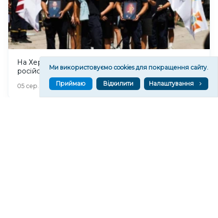
На Херсонщині попрощалися із загиблими від
Ми використовуємо cookies для покращення сайту.
російського дрона рятувальником та його сином
Приймаю
Відхилити
Налаштування
295
05 сер. 2026 20:39
Читати ще
МАТЕРІАЛИ ПАРТНЕРІВ