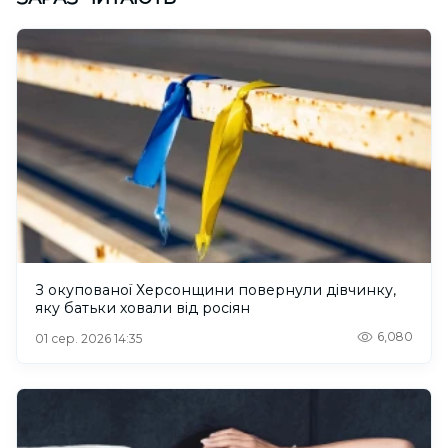
З окупованої Херсонщини повернули дівчинку,
яку батьки ховали від росіян
6,080
01 сер. 2026 14:35