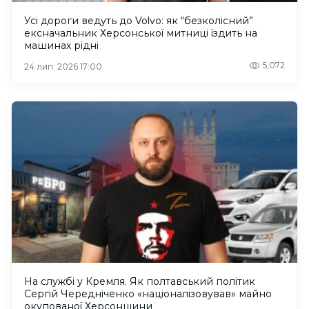
Усі дороги ведуть до Volvo: як “безколісний”
ексначальник Херсонської митниці їздить на
машинах рідні
5,072
24 лип. 2026 17:00
На службі у Кремля. Як полтавський політик
Сергій Чередніченко «націоналізовував» майно
окупованої Херсонщини