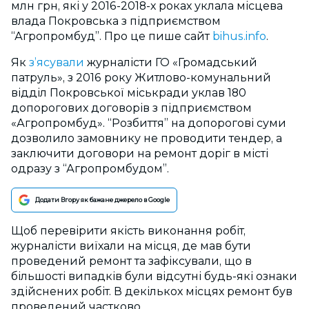
млн грн, які у 2016-2018-х роках уклала місцева
влада Покровська з підприємством
“Агропромбуд”. Про це пише сайт
bihus.info
.
Як
з’ясували
журналісти ГО «Громадський
патруль», з 2016 року Житлово-комунальний
відділ Покровської міськради уклав 180
допорогових договорів з підприємством
«Агропромбуд». “Розбиття” на допорогові суми
дозволило замовнику не проводити тендер, а
заключити договори на ремонт доріг в місті
одразу з “Агропромбудом”.
Додати Вгору як бажане джерело в Google
Щоб перевірити якість виконання робіт,
журналісти виїхали на місця, де мав бути
проведений ремонт та зафіксували, що в
більшості випадків були відсутні будь-які ознаки
здійснених робіт. В декількох місцях ремонт був
проведений частково.