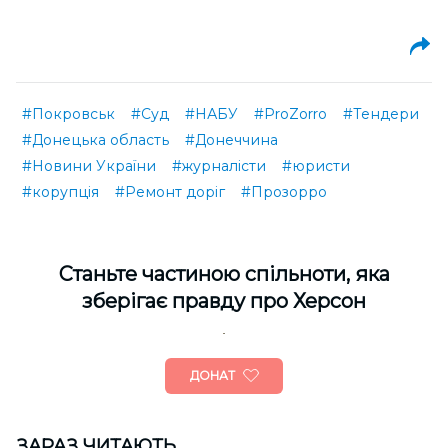
#Покровськ
#Суд
#НАБУ
#ProZorro
#Тендери
#Донецька область
#Донеччина
#Новини України
#журналісти
#юристи
#корупція
#Ремонт доріг
#Прозорро
Cтаньте частиною спільноти, яка
зберігає правду про Херсон
ДОНАТ
ЗАРАЗ ЧИТАЮТЬ