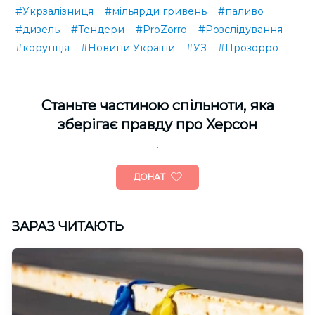
#Укрзалізниця
#мільярди гривень
#паливо
#дизель
#Тендери
#ProZorro
#Розслідування
#корупція
#Новини України
#УЗ
#Прозорро
Cтаньте частиною спільноти, яка
зберігає правду про Херсон
ДОНАТ
ЗАРАЗ ЧИТАЮТЬ