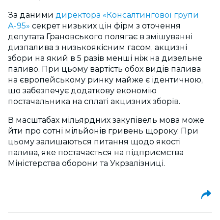
За даними
директора «Консалтингової групи
А-95»
секрет низьких цін фірм з оточення
депутата Грановського полягає в змішуванні
дизпалива з низькоякісним гасом, акцизні
збори на який в 5 разів менші ніж на дизельне
паливо. При цьому вартість обох видів палива
на європейському ринку майже є ідентичною,
що забезпечує додаткову економію
постачальника на сплаті акцизних зборів.
В масштабах мільярдних закупівель мова може
йти про сотні мільйонів гривень щороку. При
цьому залишаються питання щодо якості
палива, яке постачається на підприємства
Міністерства оборони та Укрзалізниці.