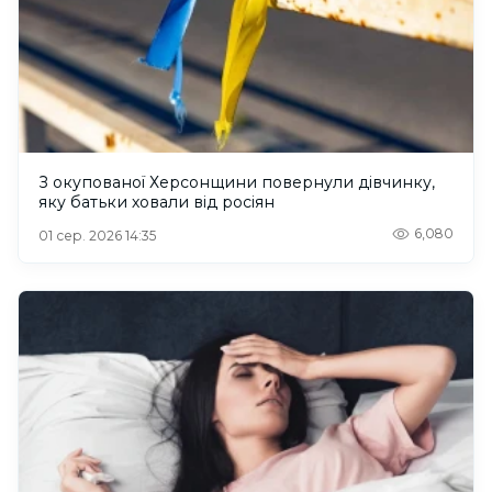
З окупованої Херсонщини повернули дівчинку,
яку батьки ховали від росіян
6,080
01 сер. 2026 14:35