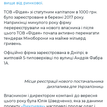
вище від ринкової
.
ТОВ «Фідея» зі статутним капіталом в 1000 грн.
було зареєстроване в березні 2017 року.
Наприкінці минулого року фірму
перереєстрували на нового власника і після
цього ТОВ «Фідея» почала активно перемагати
тендерах Міноборони на майже мільярд
гривень.
Офіційно фірма зареєстрована в Дніпрі, в
житловій 5-типоверхівці по вулиці Андрія Фабра
1А.
Місце реєстрації нового постачальника
дизпалива для Укрзалізниці
Власником і директором компанії до вересня
цього року була Юлія Шведченко, яка за даними
проекту
«Викривач»
насправді продає одяг і