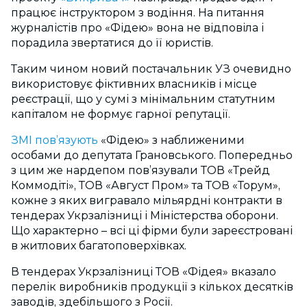
працює інструктором з водіння. На питання
журналістів про «Фідею» вона не відповіла і
порадила звертатися до її юристів.
Таким чином новий постачальник УЗ очевидно
використовує фіктивних власників і місце
реєстрації, що у сумі з мінімальним статутним
капіталом не формує гарної репутації.
ЗМІ пов’язують
«Фідею» з наближеними
особами до депутата Грановського. Попередньо
з цим же нардепом пов’язували ТОВ «Трейд
Коммодіті», ТОВ «Август Пром» та ТОВ «Торум»,
кожне з яких вигравало мільярдні контракти в
тендерах Укрзалізниці і Міністерства оборони.
Що характерно – всі ці фірми були зареєстровані
в житлових багатоповерхівках.
В тендерах Укрзалізниці ТОВ «Фідея» вказало
перелік виробників продукції з кількох десятків
заводів, здебільшого з Росії.