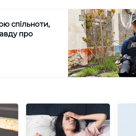
ою спільноти,
равду про