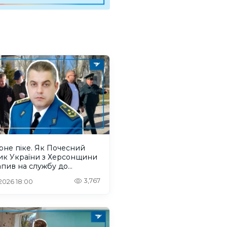
рне піке. Як Почесний
ик України з Херсонщини
пив на службу до
нтів
3,767
 2026 18:00