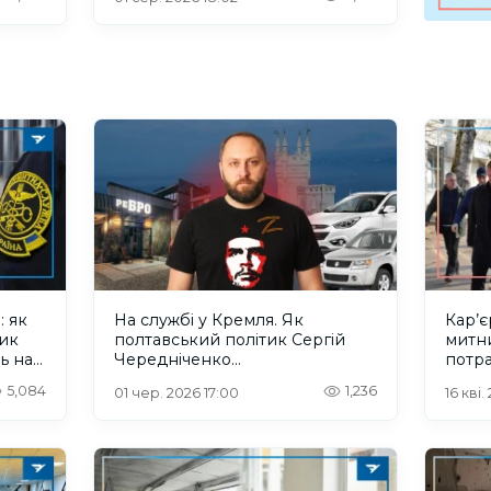
: як
На службі у Кремля. Як
Кар’є
ник
полтавський політик Сергій
митн
ь на
Чередніченко
потра
«націоналізовував» майно
окупа
5,084
1,236
01 чер. 2026 17:00
16 кві.
окупованої Херсонщини