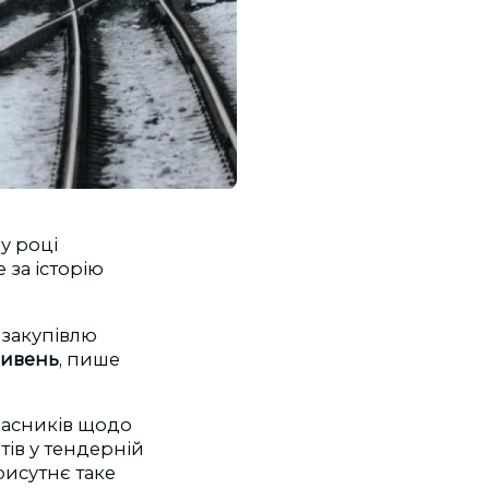
у році
 за історію
 закупівлю
ривень
, пише
часників щодо
тів у тендерній
рисутнє таке