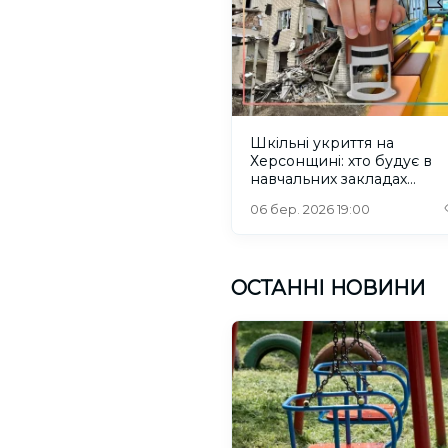
Шкільні укриття на
Херсонщині: хто будує в
навчальних закладах
Архангельського та Бобр
06 бер. 2026 19:00
Кута
ОСТАННІ НОВИНИ