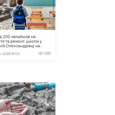
 200 мільйонів на
тя та ремонт школи у
ій Олександрівці на
нщині: тендер, підрядник
1,533
. 2026 19:00
ит