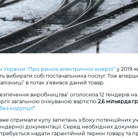
 України “Про ринок електричної енергії”
у 2019-м
ь вибирати собі постачальника послуг. Тож вперше
алізниці” в лотах з’явився даний товар.
безпечення виробництва” оголосила 12 тендерів на
ргії загальною очікуваною вартістю
2,6 мільярда г
без корупції
".
вже отримали купу запитань з боку потенційних у
тендерної документації. Серед необхідних докумен
требується надати гарантійний термін товару та п