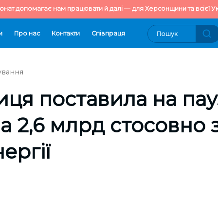
онат допомагає нам працювати й далі — для Херсонщини та всієї Ук
и
Про нас
Контакти
Cпівпраця
ування
иця поставила на пау
а 2,6 млрд стосовно з
ергії