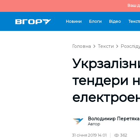
Ваш д
Новини
Блоги
Відео
Текст
Головна
Тексти
Розслід
Укрзалізн
тендери н
електроен
Володимир Перетяка
Автор
31 січня 2019 14:01
362