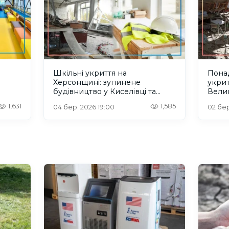
Шкільні укриття на
Понад
Херсонщині: зупинене
укрит
будівництво у Киселівці та
Велик
ового
втрачений аванс у
Херсо
1,631
1,585
04 бер. 2026 19:00
02 бер
Борозенському
і ауд