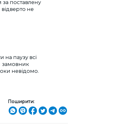
 за поставлену
 відверто не
 на паузу всі
ли замовник
оки невідомо.
Поширити: