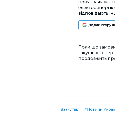
поняття як вант
електроенергію.
відповідають ін
Додати Вгору я
Поки що замовни
закупівлі. Тепе
продовжить про
#закупівлі
#Новини Украї