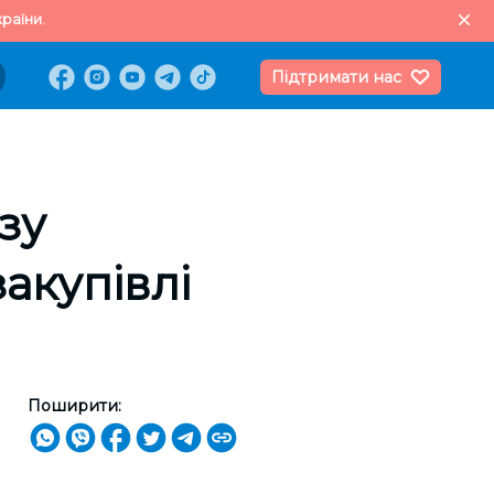
раїни.
Підтримати нас
зу
акупівлі
Поширити: