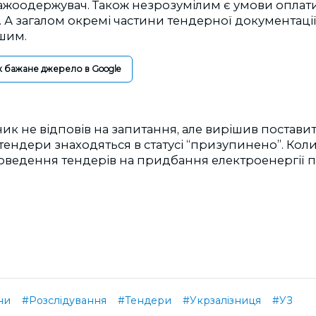
ажоодержувач. Також незрозумілим є умови оплати
 А загалом окремі частини тендерної документації
шим.
к бажане джерело в Google
к не відповів на запитання, але вирішив поставити
р тендери знаходяться в статусі “призупинено”. Ко
ведення тендерів на придбання електроенергії п
ни
#Розслідування
#Тендери
#Укрзалізниця
#УЗ