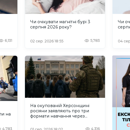
и
Чи очікувати магнітні бурі 3
Чи оч
серпня 2026 року?
серп
6,131
5,783
02 сер. 2026 18:55
04 сер
На окупованій Херсонщині
росіяни заявляють про три
ли на
формати навчання через
проблеми зі світлом та
інтернетом
4,783
4,316
01 сер. 2026 18:02