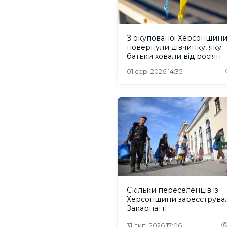
З окупованої Херсонщин
повернули дівчинку, яку
батьки ховали від росіян
01 сер. 2026 14:35
Скільки переселенців із
Херсонщини зареєструва
Закарпатті
31 лип. 2026 17:06