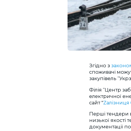
Згідно з
законом
споживачі можут
закупівель “Укрз
Філія “Центр за
електричної ене
сайт "
Zалізниця 
Перші тендери 
низької якості 
документації по