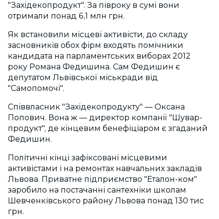
"Західекопродукт". За півроку в сумі вони
отримали понад 6,1 млн грн.
Як встановили місцеві активісти, до складу
засновників обох фірм входять помічники
кандидата на парламентських виборах 2012
року Романа Федишина. Сам Федишин є
депутатом Львівської міськради від
"Самопомочі".
Співвласник "Західекопродукту" — Оксана
Попович. Вона ж — директор компанії "Шувар-
продукт", де кінцевим бенефіціаром є згаданий
Федишин.
Політичні кінці зафіксовані місцевими
активістами і на ремонтах навчальних закладів
Львова. Приватне підприємство "Еталон-ком"
заробило на постачанні сантехніки школам
Шевченківського району Львова понад 130 тис
грн.