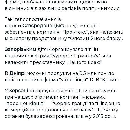
фірми, пов'язані з політиками ідеологічно
відмінних від західних регіонів політичних сил.
Так, теплопостачання в
школи
Сєвєродонецька
на 3,2 млн грн
забезпечила компанія "Промтекс", яка належить
місцевому представнику "Опозиційного блоку".
Запорізьким
дітям організувала літній
відпочинок фірма "Курорти Приазов'я", яка
належить представнику "Нашого краю".
В
Дніпрі
молочні продукти на 0,5 млн грн до
шкіл поставила фірма "укропівця" ТОВ "Крайт".
У
Херсоні
за харчування учнів близько 23 млн
грн на двох отримали компанії місцевих
"порошенківців" — "Сервіс-гранд" та "Південна
комерційна продовольча компанія". Причому
остання була зареєстрована лише у 2015 році.