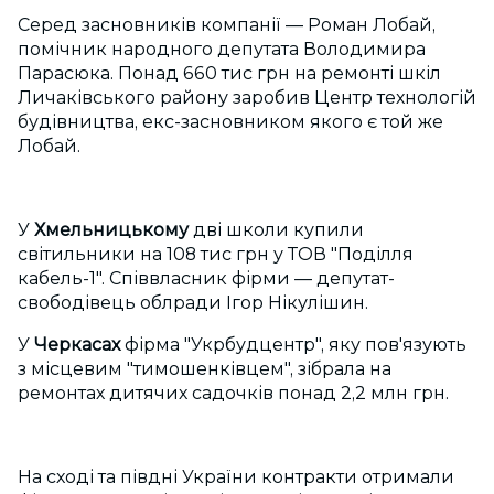
Серед засновників компанії — Роман Лобай,
помічник народного депутата Володимира
Парасюка. Понад 660 тис грн на ремонті шкіл
Личаківського району заробив Центр технологій
будівництва, екс-засновником якого є той же
Лобай.
У
Хмельницькому
дві школи купили
світильники на 108 тис грн у ТОВ "Поділля
кабель-1". Співвласник фірми — депутат-
свободівець облради Ігор Нікулішин.
У
Черкасах
фірма "Укрбудцентр", яку пов'язують
з місцевим "тимошенківцем", зібрала на
ремонтах дитячих садочків понад 2,2 млн грн.
На сході та півдні України контракти отримали