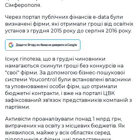
Сімферополя.
Через портал публічних фінансів e-data були
визначені фірми, які отримали гроші від освітніх
установ з грудня 2015 року до серпня 2016 року.
Додати Вгору як бажане джерело в Google
Існує гіпотеза, що в грудні чиновники
намагаються скинути гроші без конкурсів на
"свої" фірми. За допомогою бізнес-пошукової
системи Youcontrol були встановлені власники
та уповноважені особи фірм, що отримали
бюджетні контракти, і вже на порталі ЦВК
зафіксований зв'язок представників компаній з
партіями.
Активісти проаналізували понад 1 млрд грн,
витрачених на освіту з місцевих бюджетів. Як
виявилося, майже у всіх областях серед
підрядників є фірми, чиї представники