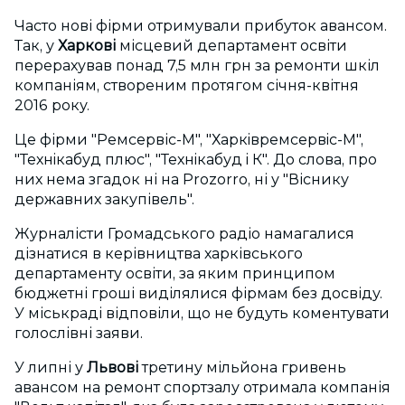
Часто нові фірми отримували прибуток авансом.
Так, у
Харкові
місцевий департамент освіти
перерахував понад 7,5 млн грн за ремонти шкіл
компаніям, створеним протягом січня-квітня
2016 року.
Це фірми "Ремсервіс-М", "Харкiвремсервiс-М",
"Технiкабуд плюс", "Технiкабуд i К". До слова, про
них нема згадок ні на Prozorro, ні у "Віснику
державних закупівель".
Журналісти Громадського радіо намагалися
дізнатися в керівництва харківського
департаменту освіти, за яким принципом
бюджетні гроші виділялися фірмам без досвіду.
У міськраді відповіли, що не будуть коментувати
голослівні заяви.
У липні у
Львові
третину мільйона гривень
авансом на ремонт спортзалу отримала компанія