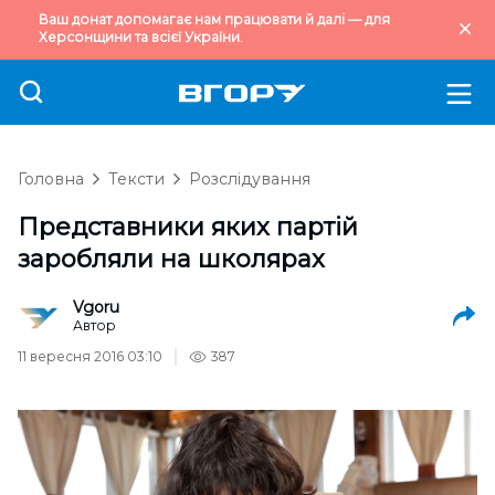
Ваш донат допомагає нам працювати й далі — для
Херсонщини та всієї України.
Головна
Тексти
Розслідування
Представники яких партій
заробляли на школярах
Vgoru
Автор
11 вересня 2016 03:10
387