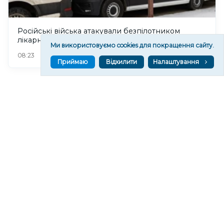
Російські війська атакували безпілотником
лікарню у Херсоні, є поранені. ОНОВЛЕНО
Ми використовуємо cookies для покращення сайту.
37
08:23
Приймаю
Відхилити
Налаштування
У Херсоні 8 серпня відбудеться прийом донорів
крові