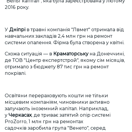
"Вельт капітал", яка була зареєстрована у лютому
2016 року.
У
Дніпрі
в травні компанія "Лвмет" отримала від
навчальних закладів 2,4 млн грн на ремонт
системи опалення. Фірма була створена у квітні.
Схожа ситуація — в
Краматорську
на Донеччині,
де ТОВ "Центр експертстрой", якому сім місяців,
отримало з бюджету 87 тис грн на ремонт
покрівлі.
Освітяни перераховують кошти не тільки
місцевим компаніям, чиновники активно
залучають іноземний капітал. Наприклад,
у
Черкасах
, де триває затятий опір системі
ProZorro, 1 млн грн на ремонтах
садочків заробила група "Венето", серед