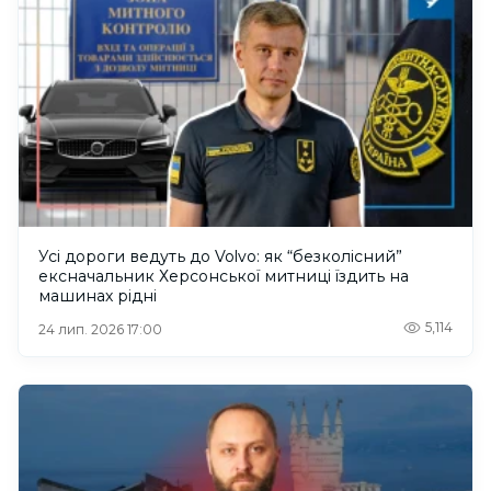
Усі дороги ведуть до Volvo: як “безколісний”
ексначальник Херсонської митниці їздить на
машинах рідні
5,114
24 лип. 2026 17:00