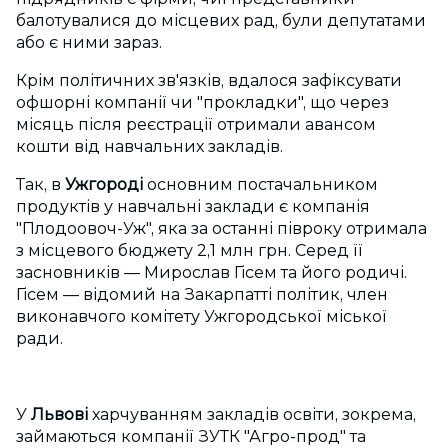
балотувалися до місцевих рад, були депутатами
або є ними зараз.
Крім політичних зв'язків, вдалося зафіксувати
офшорні компанії чи "прокладки", що через
місяць після реєстрації отримали авансом
кошти від навчальних закладів.
Так, в
Ужгороді
основним постачальником
продуктів у навчальні заклади є компанія
"Плодоовоч-Уж", яка за останні півроку отримала
з місцевого бюджету 2,1 млн грн. Серед її
засновників — Мирослав Гісем та його родичі.
Гісем — відомий на Закарпатті політик, член
виконавчого комітету Ужгородської міської
ради.
У
Львові
харчуванням закладів освіти, зокрема,
займаються компанії ЗУТК "Агро-прод" та