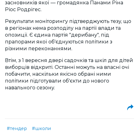
засновників якої — громадянка Панами Ріна
Ріос Родрігес.
Результати моніторингу підтверджують тезу, що
в регіонах нема розподілу на партії влади та
опозиції. Є єдина партія "дерибану", під
прапорами якої об'єднуються політики з
різними переконаннями.
Втім, з 1 вересня двері садочків та шкіл для дітей
виборців відкриті. Останні можуть на власні очі
побачити, наскільки якісно обрані ними
політики підготували об'єкти до нового
навального сезону.
#тендер
#школи