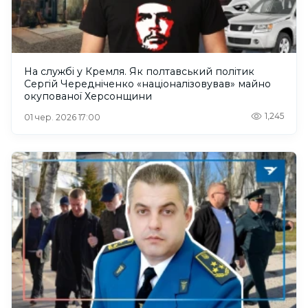
На службі у Кремля. Як полтавський політик
Сергій Чередніченко «націоналізовував» майно
окупованої Херсонщини
1,245
01 чер. 2026 17:00