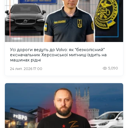
Усі дороги ведуть до Volvo: як “безколісний”
ексначальник Херсонської митниці їздить на
машинах рідні
5,090
24 лип. 2026 17:00