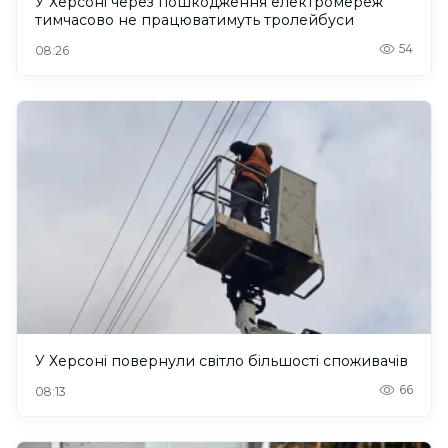
У Херсоні через пошкодження електромереж
тимчасово не працюватимуть тролейбуси
54
08:26
У Херсоні повернули світло більшості споживачів
66
08:13