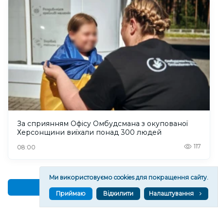
За сприянням Офісу Омбудсмана з окупованої
Херсонщини виїхали понад 300 людей
117
08:00
Ми використовуємо cookies для покращення сайту.
Читати ще
Приймаю
Відхилити
Налаштування