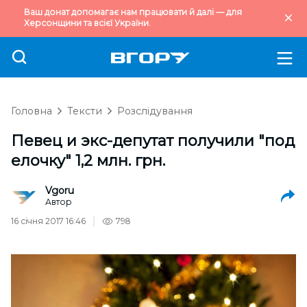
Ваш донат допомагає нам працювати й далі — для
Херсонщини та всієї України.
Головна
Тексти
Розслідування
Певец и экс-депутат получили "под
елочку" 1,2 млн. грн.
Vgoru
Автор
16 січня 2017 16:46
798