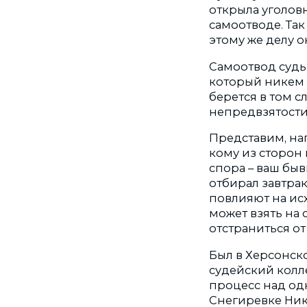
открыла уголов
самоотводе. Так
этому же делу 
Самоотвод судьи
который никем 
берется в том с
непредвзятости
Представим, нап
кому из сторон
спора – ваш быв
отбирал завтрак
повлияют на исх
может взять на 
отстраниться от
Был в Херсонско
судейский колле
процесс над од
Снегиревке Ник