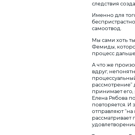
следствия созд
Именно для тог
беспристрастно 
самоотвод.
Мы сами хоть ты
Фемиды, котором
процесс дальше
А что же произ
вдруг, непонятн
процессуальный 
рассмотрение” 
принимает его, 
Елена Рябова п
повторяется. И 
отправляют “на
рассматривает п
удовлетворени