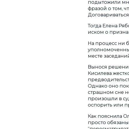
подытожили мн
фразой о том, 
Договариваться
Тогда Елена Ря
иском о призна
На процесс ни 
уполномоченный
месте заседани
Вынося решение
Кисилева жестк
предводительст
Однако оно пока
страшном сне н
произошли в су
оспорить или п
Как пояснила Ол
просто обязаны 
“пересматриват