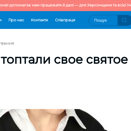
онат допомагає нам працювати й далі — для Херсонщини та всієї Ук
и
Про нас
Контакти
Cпівпраця
ування
 топтали свое святое