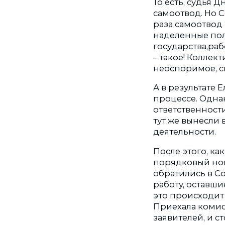
То есть, судья 
самоотвод. Но 
раза самоотвод 
наделенные по
государства,раб
– такое! Коллек
неоспоримое, с
А в результате
процессе. Одна
ответственности
тут же вынесли
деятельности.
После этого, как
порядковый ном
обратились в Со
работу, оставши
это происходит
Приехала комисс
заявителей, и с