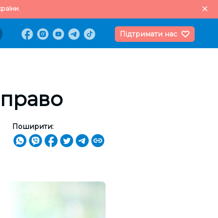
раїни.
Підтримати нас
 право
Поширити: