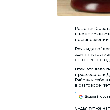
Решения Совета
и не вписываютс
постановлении 
Речь идет о “де
административн
оно внесет разд
Итак, это дело
председатель Д
Рябову к себе в
в разговоре “те
Додати Вгору я
Судья тут же на