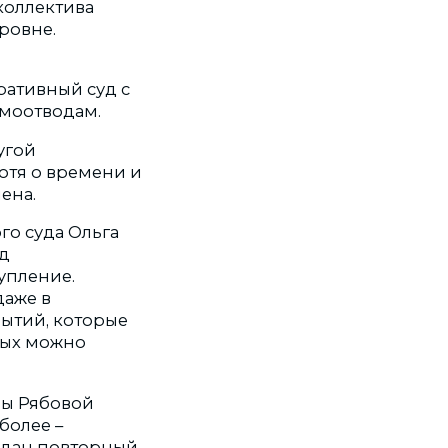
коллектива
ровне.
ративный суд с
амоотводам.
угой
отя о времени и
ена.
го суда Ольга
од
упление.
даже в
бытий, которые
рых можно
ены Рябовой
 более –
подан повторный