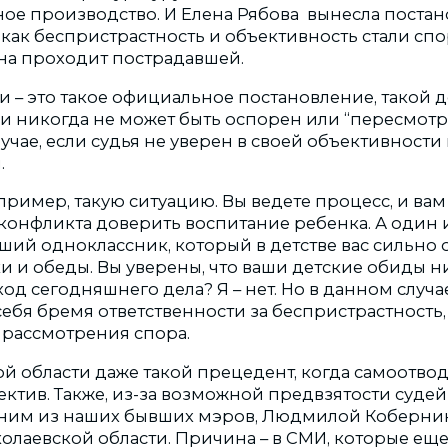
ное производство. И Елена Рябова вынесла постан
 как беспристрастность и объективность стали сп
она проходит пострадавшей.
 – это такое официальное постановление, такой д
и никогда не может быть оспорен или “пересмотр
лучае, если судья не уверен в своей объективности
.
ример, такую ситуацию. Вы ведете процесс, и вам
 конфликта доверить воспитание ребенка. А один 
ший одноклассник, который в детстве вас сильно 
и и обеды. Вы уверены, что ваши детские обиды н
од сегодняшнего дела? Я – нет. Но в данном случа
себя бремя ответственности за беспристрастность,
 рассмотрения спора.
й области даже такой прецедент, когда самоотвод
ктив. Также, из-за возможной предвзятости судей
ним из наших бывших мэров, Людмилой Коберник
олаевской области. Причина – в СМИ, которые еще