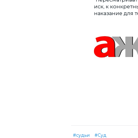
иск, к конкрет
наказание для т
#судьи
#Суд