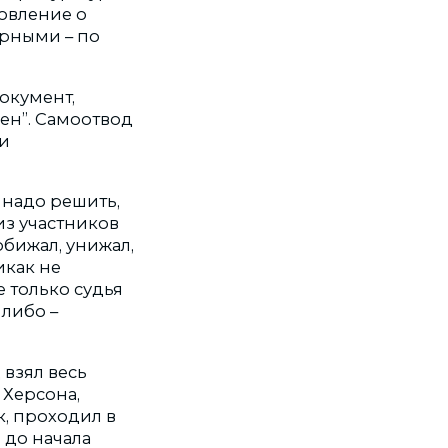
овление о
орными – по
окумент,
ен”. Самоотвод
 и
 надо решить,
из участников
обижал, унижал,
икак не
е только судья
 либо –
 взял весь
 Херсона,
, проходил в
 до начала