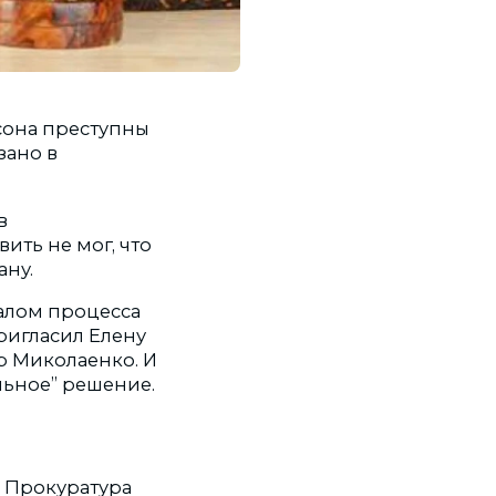
сона преступны
зано в
в
ть не мог, что
ану.
чалом процесса
ригласил Елену
ир Миколаенко. И
льное” решение.
. Прокуратура