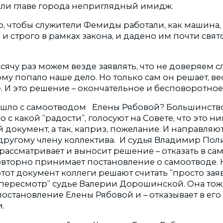
али главе города неприглядный имидж.
о, чтобы служители Фемиды работали, как машина,
и строго в рамках закона, и дадено им почти свят
сячу раз можем везде заявлять, что не доверяем 
у попало наше дело. Но только сам он решает, вес
. И это решение – окончательное и бесповоротное
ошло с самоотводом Елены Рябовой? Большинство 
о с какой “радости”, голосуют на Совете, что это н
документ, а так, каприз, пожелание. И направляют
другому члену коллектива. И судья Владимир Пол
рассматривает и выносит решение – отказать в са
овторно принимает постановление о самоотводе. 
этот документ коллеги решают считать “просто зая
 пересмотр” судье Валерии Дорошинской. Она тож
остановление Елены Рябовой и – отказывает в его
и.