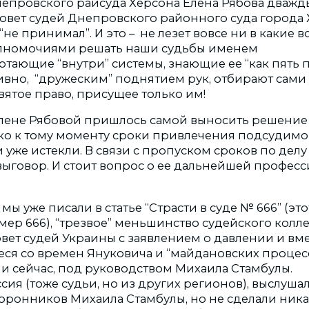
Днепровского райсуда Херсона Елена Рябова дважд
Совет судей Днепровского районного суда города 
“не принимал”. И это – не лезет вовсе ни в какие в
лномочиями решать наши судьбы именем
отающие “внутри” системы, знающие ее “как пять п
тивно, “дружеским” поднятием рук, отбирают сами 
вятое право, присущее только им!
 Елене Рябовой пришлось самой выносить решение
ко к тому моменту сроки привлечения подсудимо
 уже истекли. В связи с пропуском сроков по дел
 выговор. И стоит вопрос о ее дальнейшей профес
 мы уже писали в статье “Страсти в суде № 666” (это
ер 666), “трезвое” меньшинство судейского колл
вет судей Украины с заявлением о давлении и вме
еся со времен Януковича и “майдановских процессо
 и сейчас, под руководством Михаила Стамбулы.
ия (тоже судьи, но из других регионов), выслуша
торонников Михаила Стамбулы, но не сделали ника