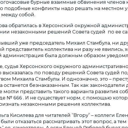
огочасовые бурные взаимные обвинения членов 
что подобные конфликты надо решать на местном у
 между собой.
бова обратилась в Херсонский окружной админист
нии незаконными решений Совета судей по ее с
бывший уже председатель Михаил Стамбула, ни др
 представитель коллектива ни разу не явились, х
й администрация была должным образом уведомл
, судья Херсонского окружного административно
о высказалась по поводу решений Совета судей п
вом Михаила Стамбулы. И однозначно, это – прест
 останется безнаказанным. Так как законодатели 
е могли представить такого варианта развития со
де № 666 . И не существует норм, с помощью кото
ризнать незаконными решения коллектива.
ьга Кисилева для читателей “Вгору” – коллеги Ел
были отказаться рассматривать этот вопрос, а тем
ь” ее самоотводы. А если Еленой Рябовой будет 