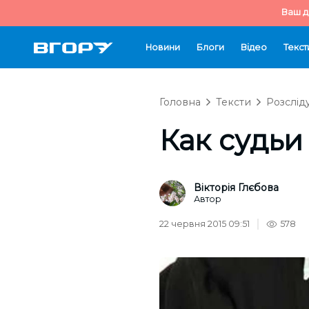
Ваш д
Новини
Блоги
Відео
Текст
Головна
Тексти
Розслід
Как судьи
Вікторія Глєбова
Автор
22 червня 2015 09:51
578