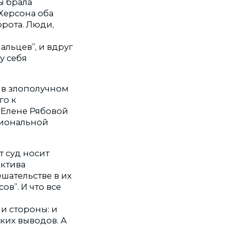
ы брала
Херсона оба
орота. Люди,
альцев”, и вдруг
у себя
 в злополучном
го к
у Елене Рябовой
сиональной
т суд носит
ектива
шательстве в их
в”. И что все
ли стороны: и
ких выводов. А