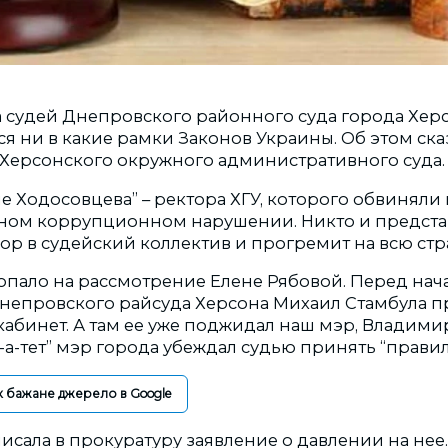
 судей Днепровского районного суда города Хер
я ни в какие рамки Законов Украины. Об этом ска
Херсонского окружного административного суда.
ле Ходосовцева” – ректора ХГУ, которого обвиняли 
ом коррупционном нарушении. Никто и представи
ор в судейский коллектив и прогремит на всю стр
 попало на рассмотрение Елене Рябовой. Перед на
непровского райсуда Херсона Михаил Стамбула п
 кабинет. А там ее уже поджидал наш мэр, Владим
т-а-тет” мэр города убеждал судью принять “прави
к бажане джерело в Google
писала в прокуратуру заявление о давлении на нее