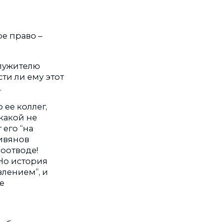
ое право –
служителю
ти ли ему этот
.
ее коллег,
икакой не
 его “на
ивянов
моотводе!
Но история
влением”, и
е