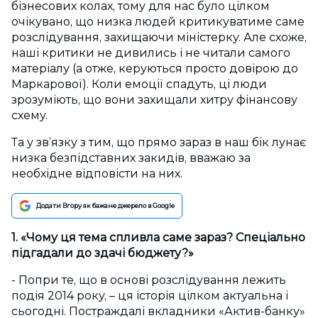
бізнесових колах, тому для нас було цілком
очікувано, що низка людей критикуватиме саме
розслідування, захищаючи міністерку. Але схоже,
наші критики не дивились і не читали самого
матеріалу (а отже, керуються просто довірою до
Маркарової). Коли емоції спадуть, ці люди
зрозуміють, що вони захищали хитру фінансову
схему.
Та у зв’язку з тим, що прямо зараз в наш бік лунає
низка безпідставних закидів, вважаю за
необхідне відповісти на них.
Додати Вгору як бажане джерело в Google
1. «Чому ця тема спливла саме зараз? Спеціально
підгадали до здачі бюджету?»
- Попри те, що в основі розслідування лежить
подія 2014 року, – ця історія цілком актуальна і
сьогодні. Постраждалі вкладники «Актив-банку»