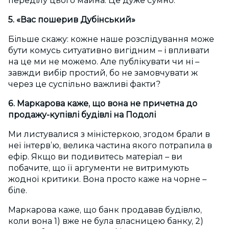
переділу цього майна. Це дуже сумно.
5. «Вас пошерив Дубінський»
Більше скажу: кожне наше розслідування може
бути комусь ситуативно вигідним – і впливати
на це ми не можемо. Але публікувати чи ні –
завжди вибір простий, бо не замовчувати ж
через це суспільно важливі факти?
6. Маркарова каже, що вона не причетна до
продажу-купівлі будівлі на Подолі
Ми листувалися з міністеркою, згодом брали в
неї інтерв’ю, велика частина якого потрапила в
ефір. Якщо ви подивитесь матеріал – ви
побачите, що її аргументи не витримують
жодної критики. Вона просто каже на чорне –
біле.
Маркарова каже, що банк продавав будівлю,
коли вона 1) вже не була власницею банку, 2)