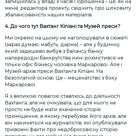
залишилась у владі з часів Порошенка – це, як на
мене, редактора проекту, свідчить про цілковиту
збалансованість наших матеріалів.
4. До чого тут Вахтанг Кіпіані та Музей преси?
Ми окремо на цьому не наголошували в сюжеті
(зараз думаю, мабуть, дарма) – але у будинку,
який задешево вибув з балансу банку
напередодні банкрутства нині розмістився не
тільки офіс бізнесу чоловіка Маркарової. Але і
Музей-архів преси Вахтанга Кіпіані. На
безоплатній основі. Це – меценатство з боку
Маркарової.
Я з великою повагою ставлюсь до діяльності
Вахтанга, але не очікувала, що для нього не
просто не буде мати значення історія
приміщення, в якому перебуває його архів, але
він накинеться на журналістів, які опублікували
тривожні факти про недобросовісну історію