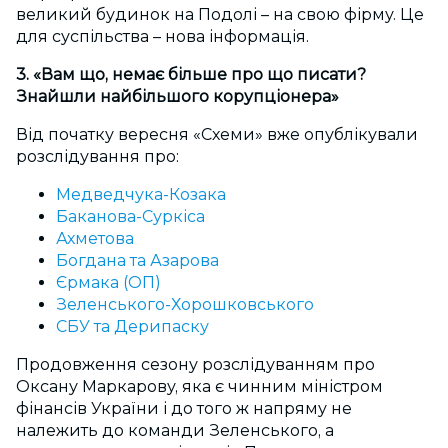
великий будинок на Подолі – на свою фірму. Це
для суспільства – нова інформація.
3. «Вам що, немає більше про що писати?
Знайшли найбільшого корупціонера»
Від початку вересня «Схеми» вже опублікували
розслідування про:
Медведчука-Козака
Баканова-Суркіса
Ахметова
Богдана та Азарова
Єрмака (ОП)
Зеленського-Хорошковського
СБУ та Дерипаску
Продовження сезону розслідуванням про
Оксану Маркарову, яка є чинним міністром
фінансів України і до того ж напряму не
належить до команди Зеленського, а