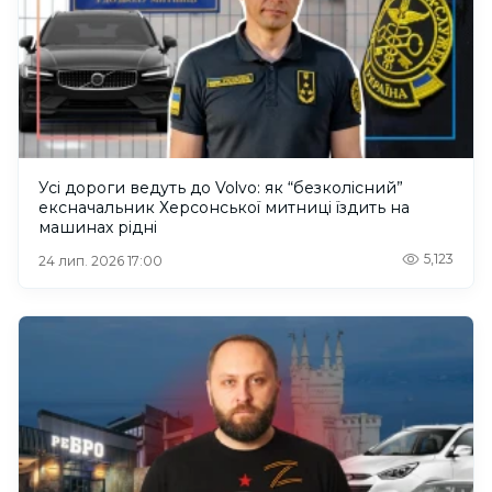
Усі дороги ведуть до Volvo: як “безколісний”
ексначальник Херсонської митниці їздить на
машинах рідні
5,123
24 лип. 2026 17:00