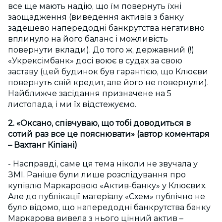
все ще мають надію, що їм повернуть їхні
заощадження (виведення активів з банку
задешево напередодні банкрутства негативно
вплинуло на його баланс і можливість
повернути вклади). До того ж, державний (!)
«Укрексімбанк» досі воює в судах за свою
заставу (цей будинок був гарантією, що Клюєви
повернуть свій кредит, але його не повернули).
Найближче засідання призначене на 5
листопада, і ми їх відстежуємо.
2. «Оксано, співчуваю, що тобі доводиться в
сотий раз все це пояснювати» (автор коментаря
– Вахтанг Кіпіані)
- Насправді, саме ця тема ніколи не звучала у
ЗМІ. Раніше були лише розслідування про
купівлю Маркаровою «Актив-банку» у Клюєвих.
Але до публікації матеріалу «Схем» публічно не
було відомо, що напередодні банкрутства банку
Маркарова вивела з нього цінний актив –