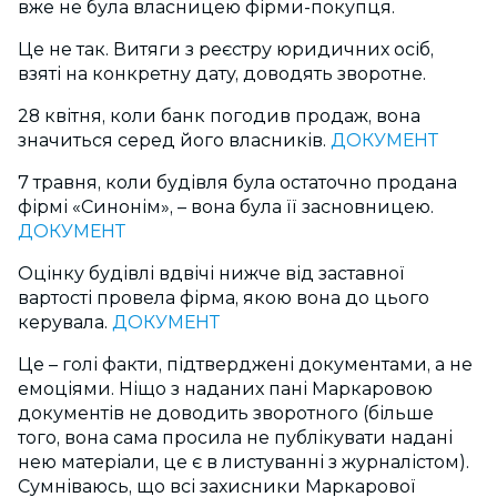
вже не була власницею фірми-покупця.
Це не так. Витяги з реєстру юридичних осіб,
взяті на конкретну дату, доводять зворотне.
28 квітня, коли банк погодив продаж, вона
значиться серед його власників.
ДОКУМЕНТ
7 травня, коли будівля була остаточно продана
фірмі «Синонім», – вона була її засновницею.
ДОКУМЕНТ
Оцінку будівлі вдвічі нижче від заставної
вартості провела фірма, якою вона до цього
керувала.
ДОКУМЕНТ
Це – голі факти, підтверджені документами, а не
емоціями. Ніщо з наданих пані Маркаровою
документів не доводить зворотного (більше
того, вона сама просила не публікувати надані
нею матеріали, це є в листуванні з журналістом).
Сумніваюсь, що всі захисники Маркарової