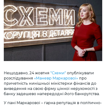
Нещодавно, 24 жовтня
"Схеми"
опублікували
розслідування
«Маневр Маркарової»
про
причетність нинішньої міністерки фінансів до
виведення на свою фірму цінної нерухомості з
банку задешево напередодні його банкрутства.
У пані Маркарової – гарна репутація в політично-