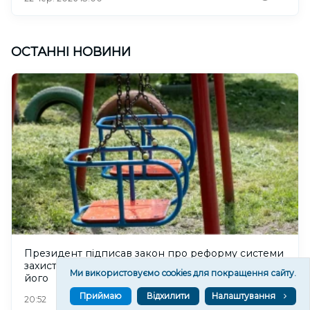
ОСТАННІ НОВИНИ
Президент підписав закон про реформу системи
захисту дітей, однак правозахисники критикують
Ми використовуємо cookies для покращення сайту.
його
Приймаю
Відхилити
Налаштування
125
20:52