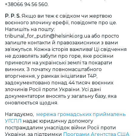
+38066 94 56 560.
Р. Р. S.
Якщо ви теж є свідком чи жертвою
воєнного злочину ерефії, повідомте про це.
Напишіть на пошту:
tribunal_for_putin@helsinki.org.ua
або просто
залиште контакти й правозахисники з вами
зв’яжуться. Кожна історія важлива! Ці свідчення
не дозволять забути про горе, яке росіяни
принесли на українські землі та покарати
винних. З початку повномасштабного
вторгнення, у рамках ініціативи Т4Р,
задокументовано понад 44 тисяч воєнних
злочинів Росії проти України. Усі дані
документатори вносять у загальну базу, яка
оновлюється щодня.
Нагадуємо,
мережа громадських приймалень
УГСПЛ
надає юридичну допомогу
постраждалим унаслідок війни Росії проти
України, за підтримки
Програми Агентства США