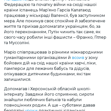
Федерацією та початку війни на сході нашої
країни іспанець Мар’яно Гарсіа Калатаюд
працював у міськраді Валенсії, був заступником
мера. Але покинув своє спокійне й забезпечене
життя та приїхав допомагати українцям, бо, за
його переконанням, Путін чинить так саме, як
свого часу робили інші фашисти – Франко, Гітлер
та Муссоліні.
Маріо співпрацював із різними міжнародними
гуманітарними організаціями й
возив
у зону
бойових дій на схід нашої країни харчі, ліки,
памперси для лежачих бабусь та дідусів,
опікувався дитячими будинками, які там
залишилися.
Допомагав і Херсонській обласній школі-
інтернату. Завдяки його сприянню, сироти
знайшли люблячих батьків та набули
повноцінних родин. А ще – суботами давав
безплатні
уроки
практичної іспанської.