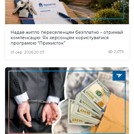
Надав житло переселенцям безплатно – отримай
компенсацію. Як херсонцям користуватися
програмою “Прихисток”
2,075
01 сер. 2026 20:07