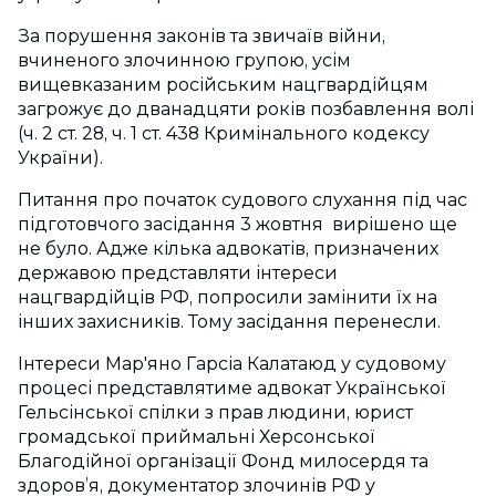
За порушення законів та звичаїв війни,
вчиненого злочинною групою, усім
вищевказаним російським нацгвардійцям
загрожує до дванадцяти років позбавлення волі
(ч. 2 ст. 28, ч. 1 ст. 438 Кримінального кодексу
України).
Питання про початок судового слухання під час
підготовчого засідання 3 жовтня вирішено ще
не було. Адже кілька адвокатів, призначених
державою представляти інтереси
нацгвардійців РФ, попросили замінити їх на
інших захисників. Тому засідання перенесли.
Інтереси Мар'яно Гарсіа Калатаюд у судовому
процесі представлятиме адвокат Української
Гельсінської спілки з прав людини, юрист
громадської приймальні Херсонської
Благодійної організації Фонд милосердя та
здоров’я, документатор злочинів РФ у