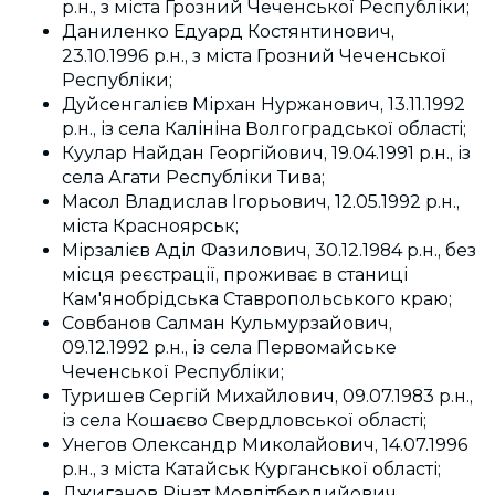
р.н., з міста Грозний Чеченської Республіки;
Даниленко Едуард Костянтинович,
23.10.1996 р.н., з міста Грозний Чеченської
Республіки;
Дуйсенгалієв Мірхан Нуржанович, 13.11.1992
р.н., із села Калініна Волгоградської області;
Куулар Найдан Георгійович, 19.04.1991 р.н., із
села Агати Республіки Тива;
Масол Владислав Ігорьович, 12.05.1992 р.н.,
міста Красноярськ;
Мірзалієв Аділ Фазилович, 30.12.1984 р.н., без
місця реєстрації, проживає в станиці
Кам'янобрідська Ставропольського краю;
Совбанов Салман Кульмурзайович,
09.12.1992 р.н., із села Первомайське
Чеченської Республіки;
Туришев Сергій Михайлович, 09.07.1983 р.н.,
із села Кошаєво Свердловської області;
Унегов Олександр Миколайович, 14.07.1996
р.н., з міста Катайськ Курганської області;
Джиганов Рінат Мовлітбердийович,