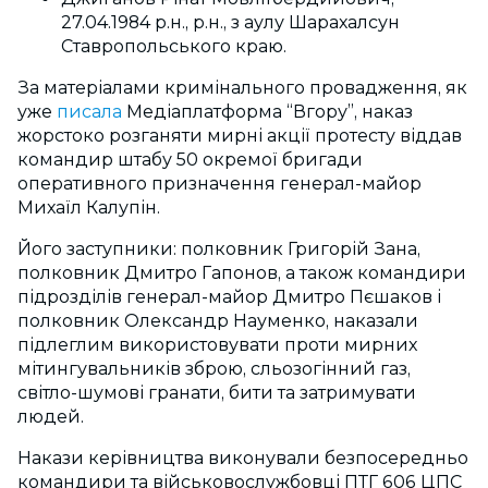
27.04.1984 р.н., р.н., з аулу Шарахалсун
Ставропольського краю.
За матеріалами кримінального провадження, як
уже
писала
Медіаплатформа “Вгору”, наказ
жорстоко розганяти мирні акції протесту віддав
командир штабу 50 окремої бригади
оперативного призначення генерал-майор
Михаїл Калупін.
Його заступники: полковник Григорій Зана,
полковник Дмитро Гапонов, а також командири
підрозділів генерал-майор Дмитро Пєшаков і
полковник Олександр Науменко, наказали
підлеглим використовувати проти мирних
мітингувальників зброю, сльозогінний газ,
світло-шумові гранати, бити та затримувати
людей.
Накази керівництва виконували безпосередньо
командири та військовослужбовці ПТГ 606 ЦПС