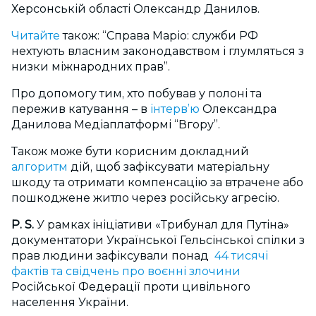
Херсонській області Олександр Данилов.
Читайте
також: “Справа Маріо: служби РФ
нехтують власним законодавством і глумляться з
низки міжнародних прав”.
Про допомогу тим, хто побував у полоні та
пережив катування – в
інтерв’ю
Олександра
Данилова Медіаплатформі “Вгору”.
Також може бути корисним докладний
алгоритм
дій, щоб зафіксувати матеріальну
шкоду та отримати компенсацію за втрачене або
пошкоджене житло через російську агресію.
Р. S.
У рамках ініціативи «Трибунал для Путіна»
документатори Української Гельсінської спілки з
прав людини зафіксували понад
44 тисячі
фактів та свідчень про воєнні злочини
Російської Федерації проти цивільного
населення України.