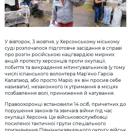
У вівторок, 3 жовтня, у Херсонському міському
суді розпочалося підготовче засідання в справі
про розгін російською нацгвардією мирних
акцій протесту херсонців проти окупації,
побиття та викрадення мітингувальників (у тому
числі іспанського волонтера Мар’яно Гарсіа
Калатаюд, або просто Маріо, як він просив себе
називати), незаконного їх утримання в місцях
позбавлення волі, приниження й катування.
Правоохоронці встановили 14 осіб, причетних до
порушення законів та звичаїв війни під час
окупації Херсона. Це військовослужбовці
посиленої тактичної групи спеціального
призначення Північнокавказького округу військ