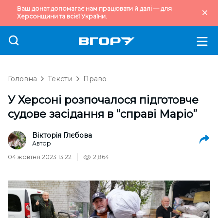
Ваш донат допомагає нам працювати й далі — для
Херсонщини та всієї України.
Головна
Тексти
Право
У Херсоні розпочалося підготовче
судове засідання в “справі Маріо”
Вікторія Глєбова
Автор
04 жовтня 2023 13:22
2,864