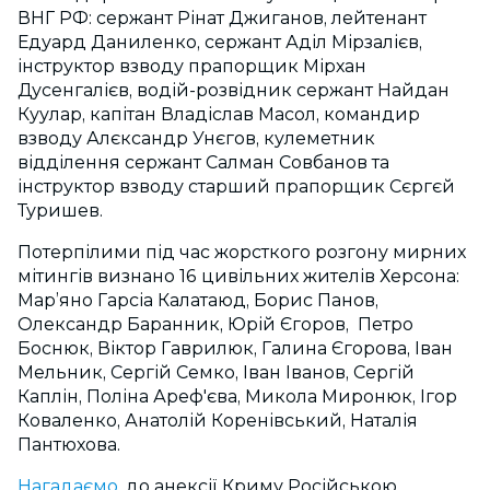
ВНГ РФ: сержант Рінат Джиганов, лейтенант
Едуард Даниленко, сержант Аділ Мірзалієв,
інструктор взводу прапорщик Мірхан
Дусенгалієв, водій-розвідник сержант Найдан
Куулар, капітан Владіслав Масол, командир
взводу Алєксандр Унєгов, кулеметник
відділення сержант Салман Совбанов та
інструктор взводу старший прапорщик Сєргєй
Туришев.
Потерпілими під час жорсткого розгону мирних
мітингів визнано 16 цивільних жителів Херсона:
Мар’яно Гарсіа Калатаюд, Борис Панов,
Олександр Баранник, Юрій Єгоров, Петро
Боснюк, Віктор Гаврилюк, Галина Єгорова, Іван
Мельник, Сергій Семко, Іван Іванов, Сергій
Каплін, Поліна Ареф'єва, Микола Миронюк, Ігор
Коваленко, Анатолій Коренівський, Наталія
Пантюхова.
Нагадаємо
, до анексії Криму Російською