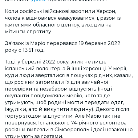
Коли російські військові захопили Херсон,
чоловік відмовився евакуюватися, і, разом із
жителями обласного центру, виходив на
мітинги спротиву.
Зв'язок із Маріо перервався 19 березня 2022
року о 13.51 год.
Тоді, у березні 2022 року, зник не лише
іспанський волонтер, а й інші херсонці. У мерії,
куди люди зверталися в пошуках рідних, казали,
що росіяни затримали їх для звичайної
перевірки та незабаром відпустять (іноді
окупанти повідомляли мерію, кого та де
утримують, щоб родичі могли передати одяг,
їжу, ліки, а то й викупити людину). Декого після
тортур згодом відпустили. Але Маріо так і не
повернувся. Іспанського 74-річного волонтера
росіяни вивезли в Сімферополь і досі незаконно
утримують за ґратами.