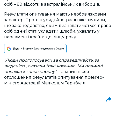
осіб – 80 відсотків австралійських виборців.
Результати опитування мають необов'язковий
характер. Проте в уряді Австралії вже заявили,
що законодавство, яким визнаватиметься право
осіб однієї статі укладати шлюби, ухвалять у
парламенті країни до кінця року.
Додати Вгору як бажане джерело в Google
"Люди проголосували за справедливість, за
відданість, сказали "так" коханню. Ми повинні
поважати голос народу"
, – заявив після
оголошення результатів опитування прем'єр-
міністр Австралії Малкольм Тернбулл.