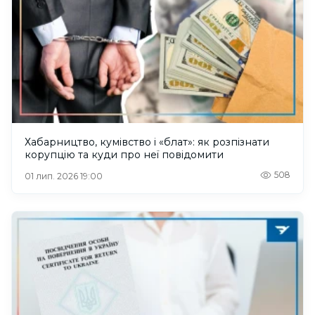
Хабарництво, кумівство і «блат»: як розпізнати
корупцію та куди про неї повідомити
508
01 лип. 2026 19:00