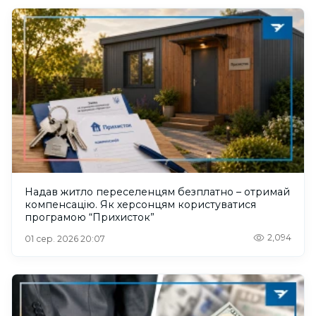
Надав житло переселенцям безплатно – отримай
компенсацію. Як херсонцям користуватися
програмою “Прихисток”
2,094
01 сер. 2026 20:07