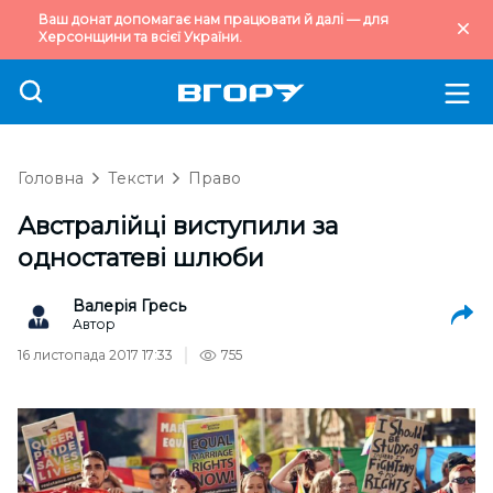
Ваш донат допомагає нам працювати й далі — для
Херсонщини та всієї України.
Головна
Тексти
Право
Австралійці виступили за
одностатеві шлюби
Валерія Гресь
Автор
16 листопада 2017 17:33
755