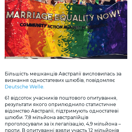
Більшість мешканців Австралії висловилась за
визнання одностатевих шлюбів, повідомляє
Deutsche Welle.
61 відсоток учасників поштового опитування,
результати якого оприлюднило статистичне
відомство Австралії, підтримують одностатеві
шлюби. 7,8 мільйона австралійців
проголосували за їх легалізацію, 4,9 мільйона –
проти. В опитуванні взяли участь 12 мільйонів