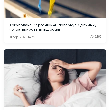
З окупованої Херсонщини повернули дівчинку,
яку батьки ховали від росіян
6,162
01 сер. 2026 14:35