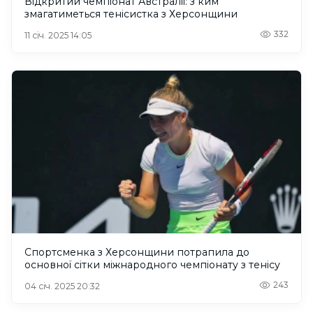
Відкритий чемпіонат Австралії: з ким
змагатиметься тенісистка з Херсонщини
332
11 січ. 2025 14:05
Спортсменка з Херсонщини потрапила до
основної сітки міжнародного чемпіонату з тенісу
243
04 січ. 2025 20:32