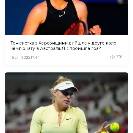
Тенісистка з Херсонщини вийшла у друге коло
чемпіонату в Австралії. Як пройшла гра?
238
16 січ. 2025 17:44