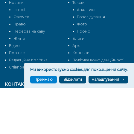
Новини
Тексти
Історії
Аналітика
Фактчек
Розслідування
Право
Фото
Перерва на каву
Промо
Життя
Блоги
Відео
Архів
Про нас
Контакти
Редакційна політика
Політика конфіденційності
Cпівпраця
Ми використовуємо cookies для покращення сайту.
Приймаю
Відхилити
Налаштування
КОНТАКТИ
Редакційний відділ:
ilona.polesova@gmail.com
vgorunews@gmail.com
lvgoru@gmail.com
team@vgoru.org
Відділ продажів: