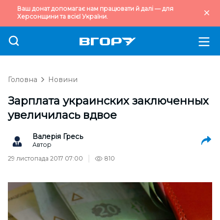
Ваш донат допомагає нам працювати й далі — для
Херсонщини та всієї України.
Головна
Новини
Зарплата украинских заключенных
увеличилась вдвое
Валерія Гресь
Автор
29 листопада 2017 07:00
810