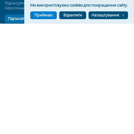
Підписуйтеся, щоб знати останні новини Херсона та
Ми використовуємо cookies для покращення сайту.
Херсонщини сьогодні
Приймаю
Відхилити
Налаштування
Підписатися
СТОРІНКИ
Новини
Тексти
Історії
Аналітика
Фактчек
Розслідування
Право
Фото
Перерва на каву
Промо
Життя
Блоги
Відео
Архів
Про нас
Контакти
Редакційна політика
Політика конфіденційності
Cпівпраця
КОНТАКТИ