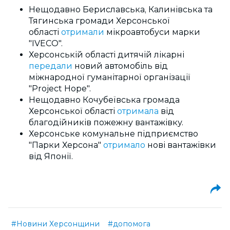
Нещодавно Бериславська, Калинівська та
Тягинська громади Херсонської
області
отримали
мікроавтобуси марки
"IVECO".
Херсонській області дитячій лікарні
передали
новий автомобіль від
міжнародної гуманітарної організації
"Project Hope".
Нещодавно Кочубеївська громада
Херсонської області
отримала
від
благодійників пожежну вантажівку.
Херсонське комунальне підприємство
"Парки Херсона"
отримало
нові вантажівки
від Японії.
#Новини Херсонщини
#допомога