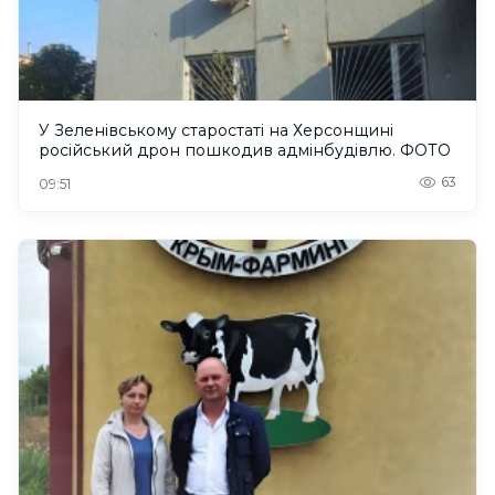
У Зеленівському старостаті на Херсонщині
російський дрон пошкодив адмінбудівлю. ФОТО
63
09:51