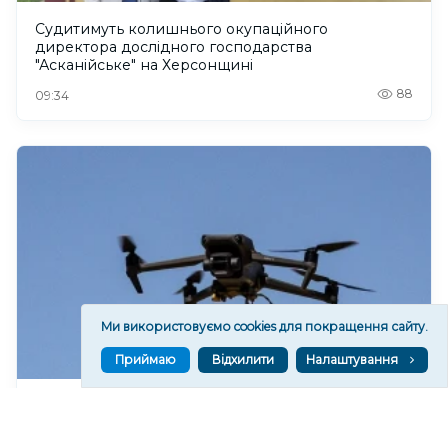
Судитимуть колишнього окупаційного
директора дослідного господарства
"Асканійське" на Херсонщині
88
09:34
Ми використовуємо cookies для покращення сайту.
Приймаю
Відхилити
Налаштування
У Нововоронцовці на Херсонщині внаслідок
атаки дрона поранені шестеро людей