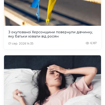
З окупованої Херсонщини повернули дівчинку,
яку батьки ховали від росіян
6,167
01 сер. 2026 14:35