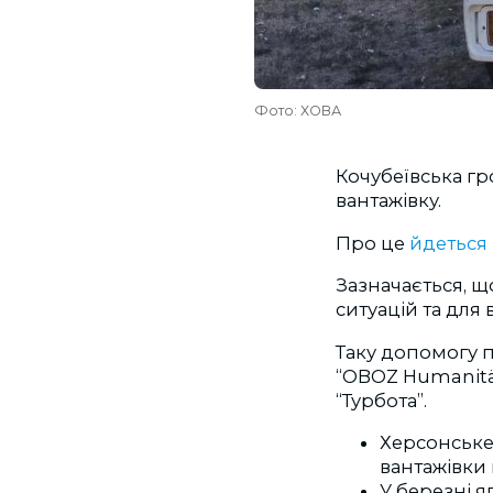
Фото: ХОВА
Кочубеївська гр
вантажівку.
Про це
йдеться
Зазначається, щ
ситуацій та дл
Таку допомогу 
“OBOZ Humanitär
“Турбота”.
Херсонське
вантажівки 
У березні 