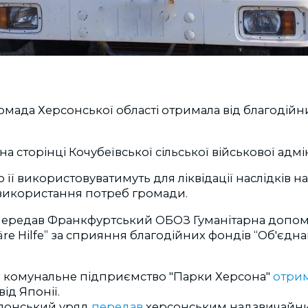
омада Херсонської області отримала від благодій
на сторінці Кочубеївської сільської військової адмін
о її використовуватимуть для ліквідації наслідків 
я використання потреб громади.
передав Франкфуртський ОБОЗ Гуманітарна допомо
e Hilfe” за сприяння благодійних фондів “Об'єдна
 комунальне підприємство "Парки Херсона"
отри
від Японії.
японський уряд
передав
херсонським надзвичайни