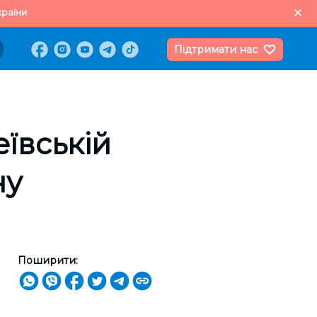
раїни.
Підтримати нас
ївській
ну
Поширити: