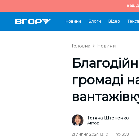
Ваш д
Новини
Блоги
Відео
Текст
Головна
Новини
Благодійн
громаді н
вантажівк
Тетяна Штепенко
Автор
21 липня 2024 13:10
358