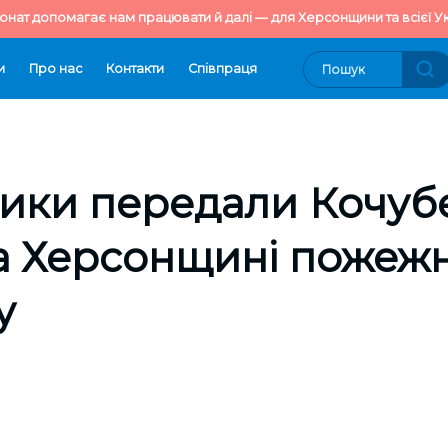
онат допомагає нам працювати й далі — для Херсонщини та всієї Ук
и
Про нас
Контакти
Cпівпраця
ики передали Кочубе
а Херсонщині пожеж
у