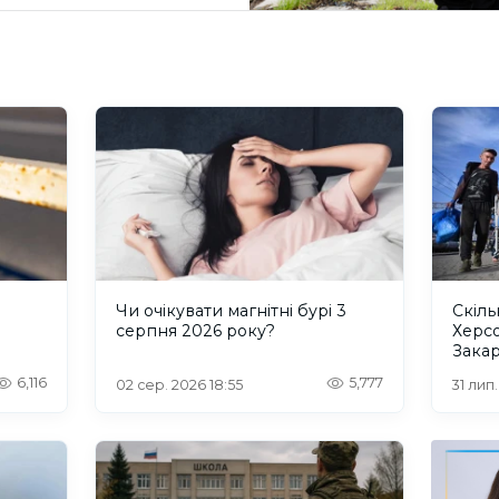
и
Чи очікувати магнітні бурі 3
Скіль
серпня 2026 року?
Херс
Закар
6,116
5,777
02 сер. 2026 18:55
31 лип