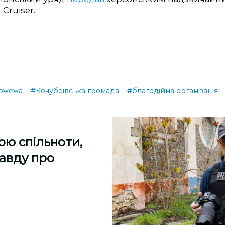
 Cruiser.
ожежа
#Кочубеївська громада
#благодійна організація
ою спільноти,
равду про