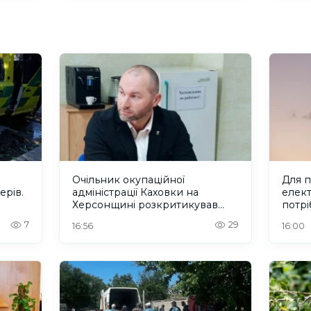
Очільник окупаційної
Для 
ерів.
адміністрації Каховки на
елект
Херсонщині розкритикував
потрі
“інтеграцію” Росією окупованих
7
29
16:56
16:00
територій