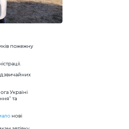
ників пожежну
істрації.
надзвичайних
га Україні
ння” та
мало
нові
кам автівку