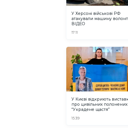
У Херсоні військові РФ
атакували машину волонт
ВІДЕО
17:11
У Києві відкриють вистав
про цивільних полонених
“Украдене щастя”
15:39