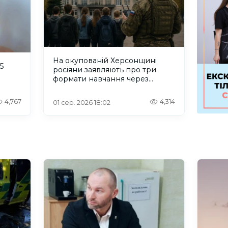
На окупованій Херсонщині
5
росіяни заявляють про три
формати навчання через
проблеми зі світлом та
інтернетом
4,767
4,314
01 сер. 2026 18:02