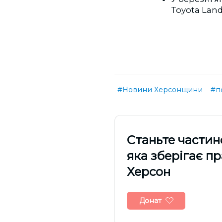
Toyota Land
#Новини Херсонщини
#п
Cтаньте частин
яка зберігає п
Херсон
Донат