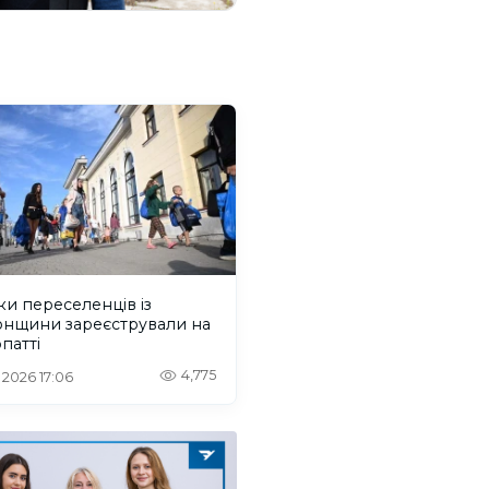
ки переселенців із
онщини зареєстрували на
патті
4,775
. 2026 17:06