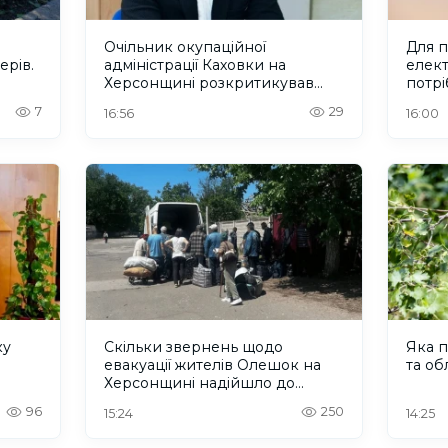
Очільник окупаційної
Для 
ерів.
адміністрації Каховки на
елект
Херсонщині розкритикував
потрі
“інтеграцію” Росією окупованих
7
29
16:56
16:00
територій
ку
Скільки звернень щодо
Яка п
евакуації жителів Олешок на
та об
Херсонщині надійшло до
Омбудсмана
96
250
15:24
14:25