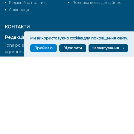
Редакційна політика
Політика конфіденційності
Cпівпраця
КОНТАКТИ
Редакційний відділ:
Ми використовуємо cookies для покращення сайту.
ilona.polesova@gmail.com
Приймаю
Відхилити
Налаштування
vgorunews@gmail.com
lvgoru@gmail.com
team@vgoru.org
Відділ продажів:
partnership@vgoru.org
oleksiylehen@vgoru.org
Засновник медіа «Вгору» Благодійна організація «Фонд