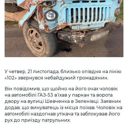
У четвер, 21 листопада, близько опівдня на лінію
«102» звернувся небайдужий громадянин.
Він повідомив, що щойно на його очах чоловік
на автомобілі ГАЗ-53 в’їхав у паркан та ворота
двору на вулиці Шевченка в Зеленівці. Заявник
додав, що винуватець із місця поїхав. Чоловік на
автомобілі наздогнав утікача та заблокував його
рух до приїзду патрульних.