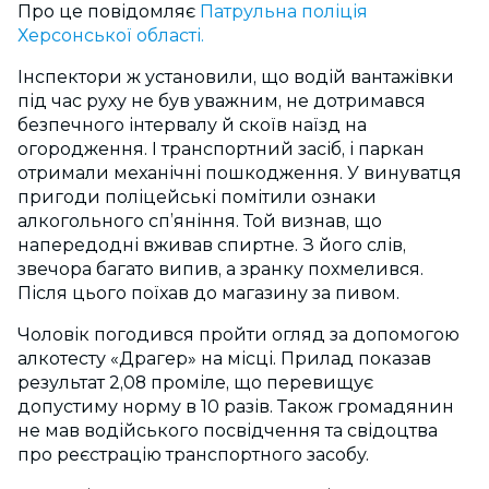
Про це повідомляє
Патрульна поліція
Херсонської області.
Інспектори ж установили, що водій вантажівки
під час руху не був уважним, не дотримався
безпечного інтервалу й скоїв наїзд на
огородження. І транспортний засіб, і паркан
отримали механічні пошкодження. У винуватця
пригоди поліцейські помітили ознаки
алкогольного сп’яніння. Той визнав, що
напередодні вживав спиртне. З його слів,
звечора багато випив, а зранку похмелився.
Після цього поїхав до магазину за пивом.
Чоловік погодився пройти огляд за допомогою
алкотесту «Драгер» на місці. Прилад показав
результат 2,08 проміле, що перевищує
допустиму норму в 10 разів. Також громадянин
не мав водійського посвідчення та свідоцтва
про реєстрацію транспортного засобу.