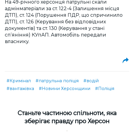
На 49-річного херсонця патрульні скали
адмінматеріали за ст. 122-4 (Залишення місця
ДТП), ст. 124 (Порушення ПДР, що спричинило
ДТП), ст. 126 (Керування без відповідних
документів) та ст. 130 (Керування у стані
сп’яніння) КУпАП. Автомобіль передали
власнику.
#Кримінал
#патрульна поліція
#водій
#вантажівка
#Новини Херсонщини
#Поліція
Cтаньте частиною спільноти, яка
зберігає правду про Херсон