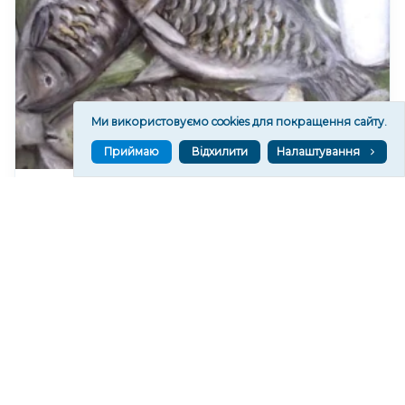
Ми використовуємо cookies для покращення сайту.
Приймаю
Відхилити
Налаштування
У Херсоні проведуть майстер-клас із малювання
натюрморту "Рибний день"
113
11:43
Читати ще
МАТЕРІАЛИ ПАРТНЕРІВ