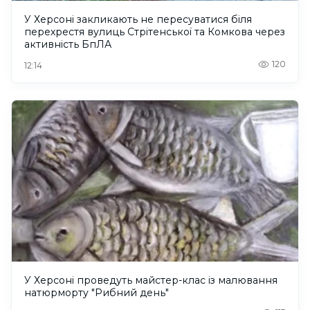
У Херсоні закликають не пересуватися біля
перехрестя вулиць Стрітенської та Комкова через
активність БпЛА
120
12:14
У Херсоні проведуть майстер-клас із малювання
натюрморту "Рибний день"