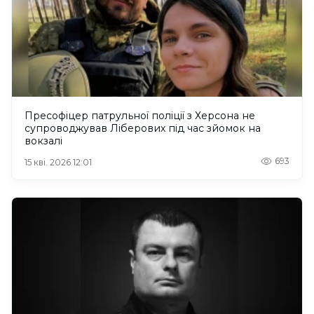
Пресофіцер патрульної поліції з Херсона не
супроводжував Ліберових під час зйомок на
вокзалі
693
15 кві. 2026 12:01