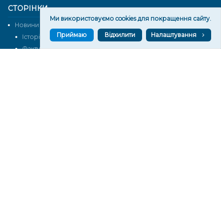
СТОРІНКИ
Ми використовуємо cookies для покращення сайту.
Новини
Тексти
Приймаю
Відхилити
Налаштування
Історії
Аналітика
Фактчек
Розслідування
Право
Фото
Перерва на каву
Промо
Життя
Блоги
Відео
Архів
Про нас
Контакти
Редакційна політика
Політика конфіденційності
Cпівпраця
КОНТАКТИ
Редакційний відділ:
ilona.polesova@gmail.com
vgorunews@gmail.com
lvgoru@gmail.com