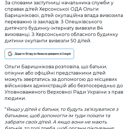
За словами
заступниці начальника служби у
справах дітей Херсонської ОДА
Ольги
Баришнікової, дітей окупаційна влада вивозила
переважно із закладів. З Олешківського
дитячого будинку-інтернату вивезли 84
вихованці. З Херсонського обласного будинку
дитини окупанти вивезли 50 дітей.
Додати Вгору як бажане джерело в Google
Ольги Баришнікова розповіла, що батьки,
опікуни або офіційні представники дітей
можуть звертатись за допомогою до місцевих
військових адміністрацій або безпосередньо до
Уповноваженого Верховної Ради України з прав
людини.
"
Якщо у дітей є батьки, то будуть зв'язуватися з
батьками, щоб допомогти їм туди поїхати та
забрати своїх дітей. А якщо вони не мають
батьків, то тоді треба, щоб органи піклування