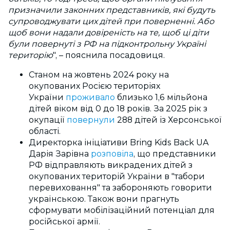
призначили законних представників, які будуть
супроводжувати цих дітей при поверненні. Або
щоб вони надали довіреність на те, щоб ці діти
були повернуті з РФ на підконтрольну Україні
територію
",
–
пояснила посадовиця.
Станом на жовтень 2024 року на
окупованих Росією територіях
України
проживало
близько 1,6 мільйона
дітей віком від 0 до 18 років. За 2025 рік з
окупації
повернули
288 дітей із Херсонської
області.
Директорка ініціативи Bring Kids Back UA
Дарія Зарівна
розповіла
, що представники
РФ відправляють викрадених дітей з
окупованих територій України в "табори
перевиховання" та забороняють говорити
українською. Також вони прагнуть
сформувати мобілізаційний потенціал для
російської армії.