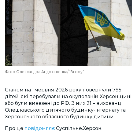
Фото Олександра Андрющенка/"Вгору"
Станом на 1 червня 2026 року повернули 795
дітей, які перебували на окупованій Херсонщині
або були вивезені до РФ. З них 21 – вихованці
Олешківського дитячого будинку-інтернату та
Херсонського обласного будинку дитини.
Про це
повідомляє
Суспільне.Херсон.