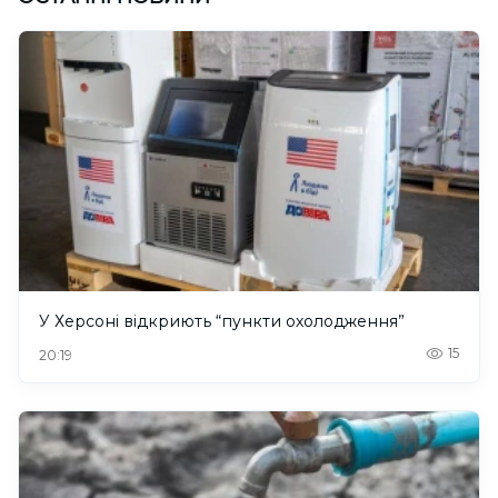
У Херсоні відкриють “пункти охолодження”
15
20:19