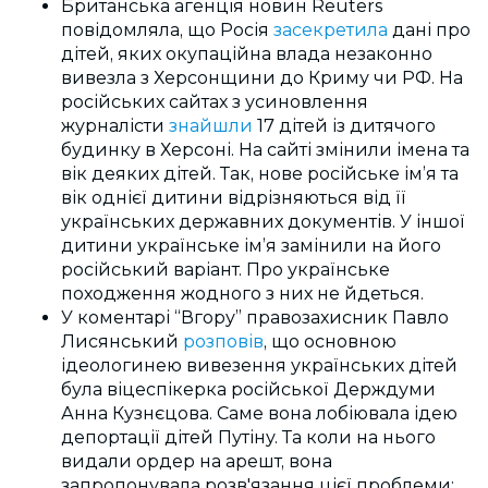
Британська агенція новин Reuters
повідомляла, що Росія
засекретила
дані про
дітей, яких окупаційна влада незаконно
вивезла з Херсонщини до Криму чи РФ. На
російських сайтах з усиновлення
журналісти
знайшли
17 дітей із дитячого
будинку в Херсоні. На сайті змінили імена та
вік деяких дітей. Так, нове російське імʼя та
вік однієї дитини відрізняються від її
українських державних документів. У іншої
дитини українське імʼя замінили на його
російський варіант. Про українське
походження жодного з них не йдеться.
У коментарі “Вгору” правозахисник Павло
Лисянський
розповів
, що основною
ідеологинею вивезення українських дітей
була віцеспікерка російської Держдуми
Анна Кузнєцова. Саме вона лобіювала ідею
депортації дітей Путіну. Та коли на нього
видали ордер на арешт, вона
запропонувала розв'язання цієї проблеми: