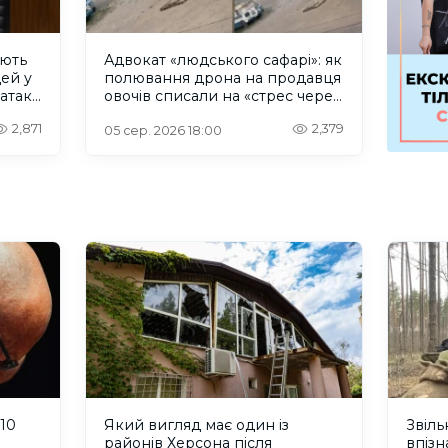
ують
Адвокат «людського сафарі»: як
дей у
полювання дрона на продавця
 атаку
овочів списали на «стрес через
Wildberries»
2,871
2,379
05 сер. 2026 18:00
 10
Який вигляд має один із
Звіл
районів Херсона після
впізн