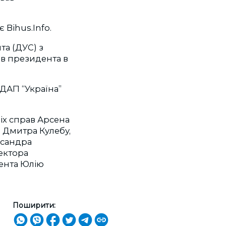
 Bihus.Info.
а (ДУС) з
ив президента в
 ДАП “Україна”
іх справ Арсена
 Дмитра Кулебу,
ксандра
ектора
ента Юлію
Поширити: