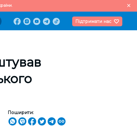
раїни.
Підтримати нас
оштував
ького
Поширити: