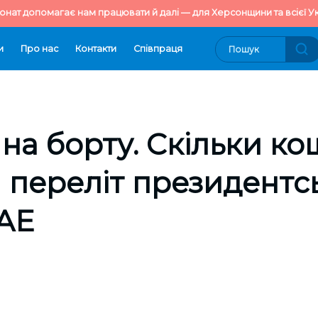
онат допомагає нам працювати й далі — для Херсонщини та всієї Ук
и
Про нас
Контакти
Cпівпраця
 на борту. Скільки к
 переліт президентс
ОАЕ