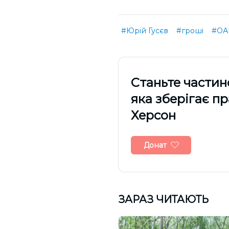
#Юрій Гусєв
#гроші
#ОА
Cтаньте частин
яка зберігає п
Херсон
Донат
ЗАРАЗ ЧИТАЮТЬ