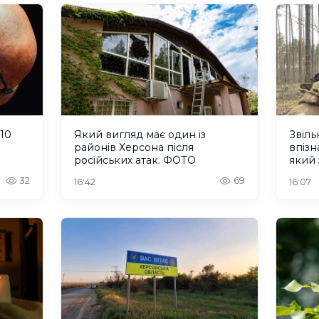
 10
Який вигляд має один із
Звіл
районів Херсона після
впізн
російських атак. ФОТО
який 
32
69
16:42
16:07