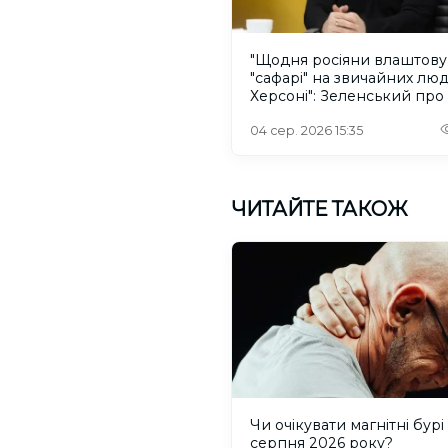
"Щодня росіяни влаштов
"сафарі" на звичайних лю
Херсоні": Зеленський про
російського дрона
04 сер. 2026 15:35
ЧИТАЙТЕ ТАКОЖ
Чи очікувати магнітні бурі
серпня 2026 року?