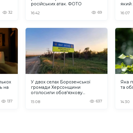
російських атак. ФОТО
який 
32
69
16:42
16:07
ількох
У двох селах Борозенської
Яка п
ь на
громади Херсонщини
та об
оголосили обов'язкову
евакуацію
137
637
15:08
14:30