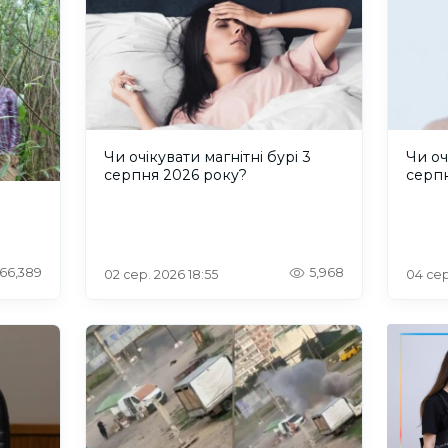
Чи очікувати магнітні бурі 3
Чи оч
серпня 2026 року?
серп
66,389
5,968
02 сер. 2026 18:55
04 сер