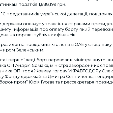
тникам податків 1,688,199 грн.
10 представників української делегації, повідомляє
и держави оплачує управління справами президент
жету. Інформація про оплату борту, який перевоз
ена на порталі публічних фінансів.
президента повідомив, хто летів в ОАЕ у спецлітаку
имиром Зеленським.
а і першої леді, борт перевозив міністра внутрішн
ика ОП Андрія Єрмака, міністра закордонних справ
івника ОП Ігоря Жовкву, голову УКРАВТОДОРу Оле
ову Фонду держмайна Дмитра Сенниченка, гендир
боронпром” Юрія Гусєва та прессекретаря презид