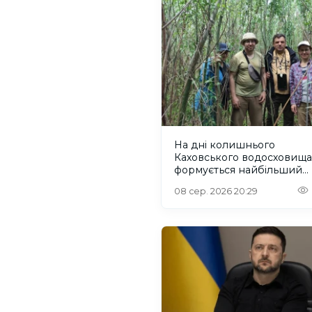
На дні колишнього
Каховського водосховища
формується найбільший
рівновіковий ліс Європи
08 сер. 2026 20:29