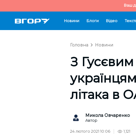
Ваш д
Новини
Блоги
Відео
Текст
Головна
Новини
З Гусєвим
українцям
літака в 
Микола Овчаренко
Автор
24 лютого 2021 10:06
1,121