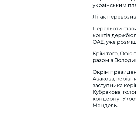
українським пла
Літак перевозив 
Перельоти глав
коштів держбюд
ОАЕ, уже розміщ
Крім того, Офіс 
разом з Волод
Окрім президент
Авакова, керівн
заступника кер
Кубракова, гол
концерну “Укро
Мендель.