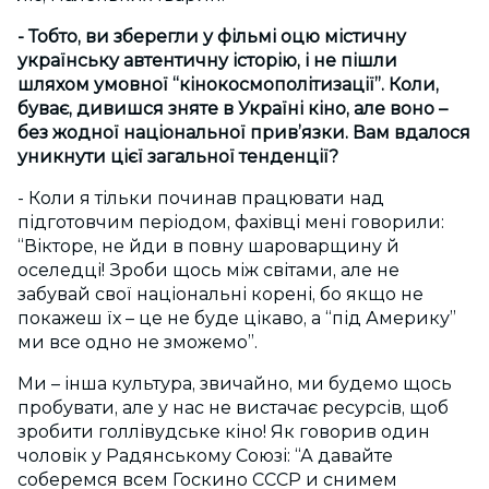
- Тобто, ви зберегли у фільмі оцю містичну
українську автентичну історію, і не пішли
шляхом умовної “кінокосмополітизації”. Коли,
буває, дивишся зняте в Україні кіно, але воно –
без жодної національної прив’язки. Вам вдалося
уникнути цієї загальної тенденції?
- Коли я тільки починав працювати над
підготовчим періодом, фахівці мені говорили:
“Вікторе, не йди в повну шароварщину й
оселедці! Зроби щось між світами, але не
забувай свої національні корені, бо якщо не
покажеш їх – це не буде цікаво, а “під Америку”
ми все одно не зможемо”.
Ми – інша культура, звичайно, ми будемо щось
пробувати, але у нас не вистачає ресурсів, щоб
зробити голлівудське кіно! Як говорив один
чоловік у Радянському Союзі: “А давайте
соберемся всем Госкино СССР и снимем