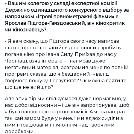
- Вашим колегою у складі експертної комісії
Держкіно одинадцятого конкурсного відбору за
напрямком «Ігрові повнометражні фільми» є
Ярослав Підгора-Гвяздовський, він кінокритик
чи кінознавець?
- Я вам скажу, що Підгора свого часу написав
статтю про те, що якийсь довгоносик зробить
погане кіно про Івана Силу. Приїхав до нас у
Чернівці, взяв інтерв’ю – і написав дуже
негативний матеріал, розгромив мене по повній
програмі, сказав, що я бездарний інвалід
творчого пошуку. І результат? Як можна лаяти те,
що ще не вийшло?
Але з тих пір ми спілкуємося дуже нормально, у
нас добрі відносини – і це він запропонував, щоб
я був головою експертної комісії. А я сказав: раз
так, хай замом буде у мене. І ми вдвох сиділи з
ним і працювали пліч-о-пліч над творчими
доробками.