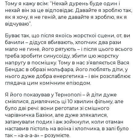
Тому я кажу всім: “Нехай дурень буде один і
нехай він за це відповідає. Давайте я зроблю так,
як я хочу, я не геній, але давайте я зроблю, як я
відчуваю”.
Буває так, що після якоїсь жорсткої сцени, от, ви
бачили – дідуся вбивають, хлопчик два рази
мало не гине, його рятують – і після цього всього
треба зробити синусоїду, збити цю жорстку
напругу в посмішку. Тому в нас з’являється Вася
Бендас в образі мольфара, його люблять діти, у
нього дуже добра енергетика – і він розслаблює
глядача цим комічним епізодом.
Я його показував у Тернополі – й діти дуже
сміялися, дивлячись ці 10 хвилин фільму, але
було дві речі: вони реготали зі смішного
чарівничка Базіки, але дуже злякалися,
затамували подих і аж зойкнули, коли отаман
наставив пістоль на воїна і хлопчика, в залі було
так – «а-а-а-а» – розумієте.