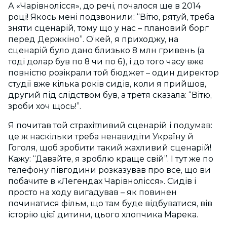
А «Чарівнолісся», до речі, почалося ще в 2014
році! Якось мені подзвонили: “Вітю, рятуй, треба
зняти сценарій, тому що у нас – плановий борг
перед Держкіно”. О’кей, я приходжу, на
сценарій було дано близько 8 млн гривень (а
тоді долар був по 8 чи по 6), і до того часу вже
повністю розікрали той бюджет – один директор
студії вже кілька років сидів, коли я прийшов,
другий під слідством був, а третя сказала: “Вітю,
зроби хоч щось!”.
Я почитав той страхітливий сценарій і подумав:
це ж наскільки треба ненавидіти Україну й
Гоголя, щоб зробити такий жахливий сценарій!
Кажу: “Давайте, я зроблю краще свій”. І тут же по
телефону півгодини розказував про все, що ви
побачите в «Легендах Чарівнолісся». Сидів і
просто на ходу вигадував – як повинен
починатися фільм, що там буде відбуватися, вів
історію цієї дитини, цього хлопчика Марека.