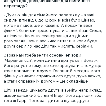
як суто для дітей, чи більше для сімейного
перегляду?
- Думаю, він для сімейного перегляду – в залі
сиділи діти від 6 до 12 років, всім було цікаво,
ніхто не пішов, ще й казали: “А покажіть весь
фільм”. Коли ми презентували фільм «Іван Сила»,
я після закінчення сеансу завжди з дітьми
розмовляв і вони весь час питали: а коли буде
друга серія? У нас діти так мислять, серіями.
Зараз нам треба зняти основні епізоди
“Чарівнолісся”, коли дитина врятує світ. Вона ж
його рятує не тому, що хоче врятувати, а тому, що
хоче допомогти друзям. Головний меседж мого
фільму – знайти справжнього друга дуже важко,
а стати справжнім другом – ще складніше.
Діти завжди шукають друга: візьміть, наприклад,
американський фільм «Пітер і його дракон», або
того ж Гаррі Поттера – дитина шукає друга.