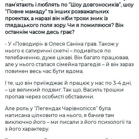
пам’ятають і люблять по “Шоу довгоносиків”, шоу
“Повне мамаду” та інших розважальних
проектах, а наразі він ніби трохи зник із
глядацького поля зору. Чи я помиляюся? Він
останнім часом десь грає?
- У «Поводирі» в Олеся Саніна грав. Також у
нього є сатиричні скетчі – подивіться по
телебаченню, дуже цікаві. Він багато працював,
але у нього сталася сімейна трагедія – й він зараз
повинен весь час бути вдома.
І те, що він приїжджає й працює у нас по 3-4 дні,
– це великий подвиг. Так що, Василь трошки
пропав через особисті обставини.
Але роль у “Легендах Чарівнолісся” була
написана цілковито на нього, я бачив там
виключно його – ми писали з його психології та
з його характеру.