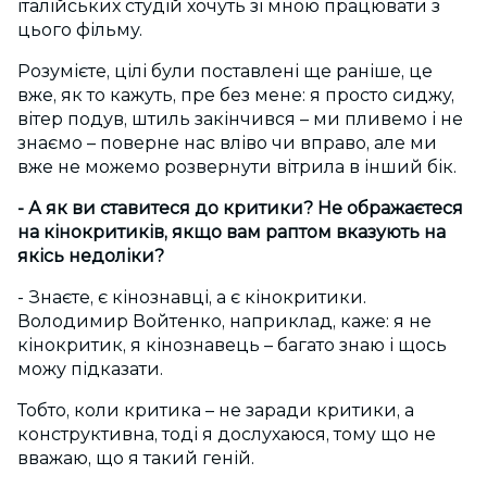
італійських студій хочуть зі мною працювати з
цього фільму.
Розумієте, цілі були поставлені ще раніше, це
вже, як то кажуть, пре без мене: я просто сиджу,
вітер подув, штиль закінчився – ми пливемо і не
знаємо – поверне нас вліво чи вправо, але ми
вже не можемо розвернути вітрила в інший бік.
- А як ви ставитеся до критики? Не ображаєтеся
на кінокритиків, якщо вам раптом вказують на
якісь недоліки?
- Знаєте, є кінознавці, а є кінокритики.
Володимир Войтенко, наприклад, каже: я не
кінокритик, я кінознавець – багато знаю і щось
можу підказати.
Тобто, коли критика – не заради критики, а
конструктивна, тоді я дослухаюся, тому що не
вважаю, що я такий геній.