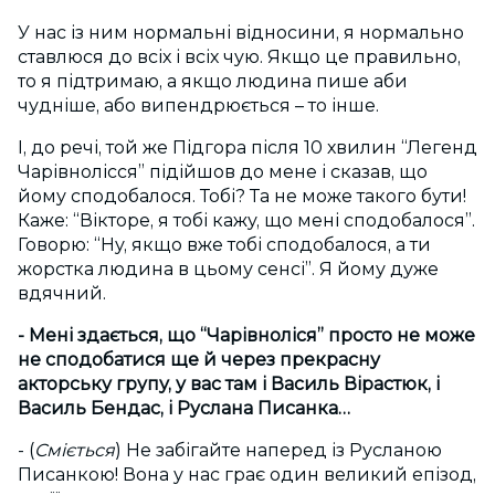
У нас із ним нормальні відносини, я нормально
ставлюся до всіх і всіх чую. Якщо це правильно,
то я підтримаю, а якщо людина пише аби
чудніше, або випендрюється – то інше.
І, до речі, той же Підгора після 10 хвилин “Легенд
Чарівнолісся” підійшов до мене і сказав, що
йому сподобалося. Тобі? Та не може такого бути!
Каже: “Вікторе, я тобі кажу, що мені сподобалося”.
Говорю: “Ну, якщо вже тобі сподобалося, а ти
жорстка людина в цьому сенсі”. Я йому дуже
вдячний.
- Мені здається, що “Чарівноліся” просто не може
не сподобатися ще й через прекрасну
акторську групу, у вас там і Василь Вірастюк, і
Василь Бендас, і Руслана Писанка…
- (
Сміється
) Не забігайте наперед із Русланою
Писанкою! Вона у нас грає один великий епізод,