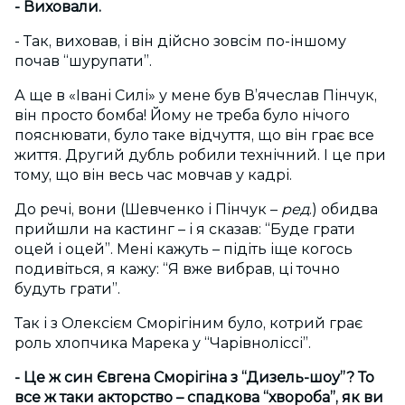
- Виховали.
- Так, виховав, і він дійсно зовсім по-іншому
почав “шурупати”.
А ще в «Івані Силі» у мене був В’ячеслав Пінчук,
він просто бомба! Йому не треба було нічого
пояснювати, було таке відчуття, що він грає все
життя. Другий дубль робили технічний. І це при
тому, що він весь час мовчав у кадрі.
До речі, вони (Шевченко і Пінчук –
ред
.) обидва
прийшли на кастинг – і я сказав: “Буде грати
оцей і оцей”. Мені кажуть – підіть іще когось
подивіться, я кажу: “Я вже вибрав, ці точно
будуть грати”.
Так і з Олексієм Сморігіним було, котрий грає
роль хлопчика Марека у “Чарівноліссі”.
- Це ж син Євгена Сморігіна з “Дизель-шоу”? То
все ж таки акторство – спадкова “хвороба”, як ви