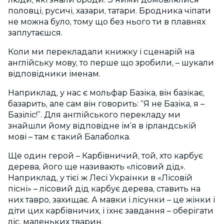
половці, русичі, хазари, татари. Бродника чіпати
не можна було, тому що без нього ти в плавнях
заплутаєшся.
Коли ми перекладали книжку і сценарій на
англійську мову, то перше що зробили, – шукали
відповідники іменам.
Наприклад, у нас є мольфар Базіка, він базікає,
базарить, але сам він говорить: “Я не Базіка, я –
Базіліс!”. Для англійського перекладу ми
знайшли йому відповідне ім’я в ірландській
мові – там є такий Балаболка.
Ще один герой – Карбівничий, той, хто карбує
дерева, його ще називають «лісовий дід».
Наприклад, у тієї ж Лесі Українки в «Лісовій
пісні» – лісовий дід карбує дерева, ставить на
них тавро, захищає. А мавки і лісунки – це жінки і
діти цих карбівничих, і їхнє завдання – оберігати
ліс, маленьких тварин.