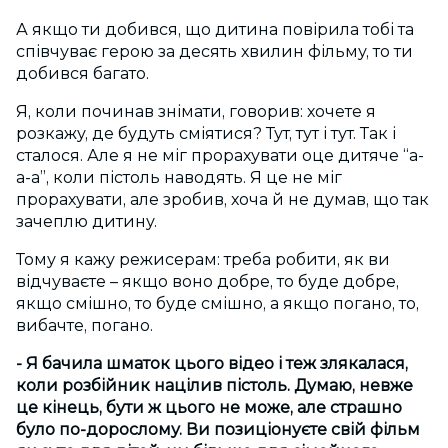
А якщо ти добився, що дитина повірила тобі та
співчуває герою за десять хвилин фільму, то ти
добився багато.
Я, коли починав знімати, говорив: хочете я
розкажу, де будуть сміятися? Тут, тут і тут. Так і
сталося. Але я не міг прорахувати оце дитяче “а-
а-а”, коли пістоль наводять. Я це не міг
прорахувати, але зробив, хоча й не думав, що так
зачеплю дитину.
Тому я кажу режисерам: треба робити, як ви
відчуваєте – якщо воно добре, то буде добре,
якщо смішно, то буде смішно, а якщо погано, то,
вибачте, погано.
- Я бачила шматок цього відео і теж злякалася,
коли розбійник націлив пістоль. Думаю, невже
це кінець, бути ж цього не може, але страшно
було по-дорослому. Ви позиціонуєте свій фільм