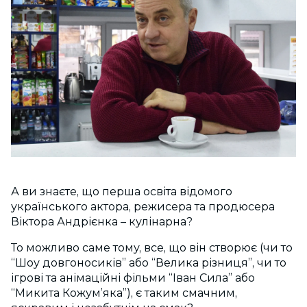
А ви знаєте, що перша освіта відомого
українського актора, режисера та продюсера
Віктора Андрієнка – кулінарна?
То можливо саме тому, все, що він створює (чи то
“Шоу довгоносиків” або “Велика різниця”, чи то
ігрові та анімаційні фільми “Іван Сила” або
“Микита Кожум’яка”), є таким смачним,