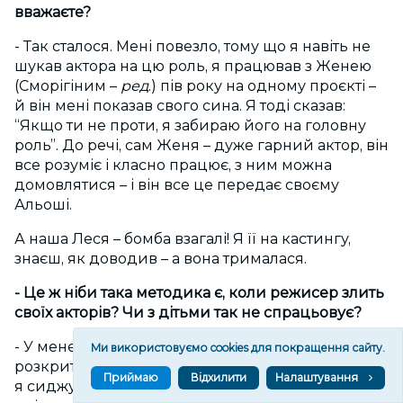
вважаєте?
- Так сталося. Мені повезло, тому що я навіть не
шукав актора на цю роль, я працював з Женею
(Сморігіним –
ред
.) пів року на одному проєкті –
й він мені показав свого сина. Я тоді сказав:
“Якщо ти не проти, я забираю його на головну
роль”. До речі, сам Женя – дуже гарний актор, він
все розуміє і класно працює, з ним можна
домовлятися – і він все це передає своєму
Альоші.
А наша Леся – бомба взагалі! Я її на кастингу,
знаєш, як доводив – а вона трималася.
- Це ж ніби така методика є, коли режисер злить
своїх акторів? Чи з дітьми так не спрацьовує?
- У мене була історія, коли треба було дитину
Ми використовуємо cookies для покращення сайту.
розкрити за дуже стислий час. Вона приходить,
Приймаю
Відхилити
Налаштування
я сиджу, чекаю 2 хвилини, поки вона – «та-та-та»