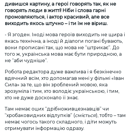
дивишся картину, а герої говорять так, як не
говорять люди в житті! Ніби і слова гарні
промовляються, і актор красивий, але все
виходить якось штучно – і ти їм не віриш.
- Я згоден. Іноді мова героїв виходить не щира і
якась технічна, а іноді й діалоги погані бувають,
вони прописані так, що мова не “штрикає”. До
того ж, українська мова має бути природною, а
не “аби чудніше”.
Робота редактора дуже важлива і я безкінечно
вдячний всім, хто допомагав мені у фільмі «Іван
Сила» за те, що він зроблений мовою, яка
зрозуміла і тим, хто володіє українською, і тим,
хто не дуже досконало її знає.
Там немає оцих “дрібноживцезнавців” чи
“хробаковидних відлупків” (
сміється
), тобто – там
немає чогось такого складного, і діти можуть
отримувати інформацію одразу.