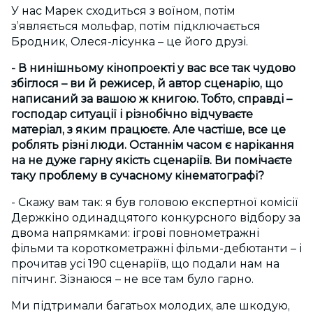
У нас Марек сходиться з воїном, потім
з’являється мольфар, потім підключається
Бродник, Олеся-лісунка – це його друзі.
- В нинішньому кінопроекті у вас все так чудово
збіглося – ви й режисер, й автор сценарію, що
написаний за вашою ж книгою. Тобто, справді –
господар ситуації і різнобічно відчуваєте
матеріал, з яким працюєте. Але частіше, все це
роблять різні люди. Останнім часом є нарікання
на не дуже гарну якість сценаріїв. Ви помічаєте
таку проблему в сучасному кінематографі?
- Скажу вам так: я був головою експертної комісії
Держкіно одинадцятого конкурсного відбору за
двома напрямками: ігрові повнометражні
фільми та короткометражні фільми-дебютанти – і
прочитав усі 190 сценаріїв, що подали нам на
пітчинг. Зізнаюся – не все там було гарно.
Ми підтримали багатьох молодих, але шкодую,