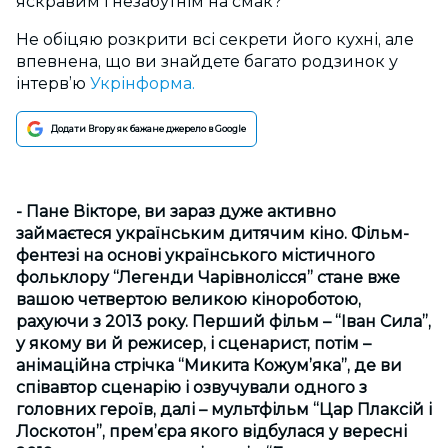
яскравим і незабутнім на смак?
Не обіцяю розкрити всі секрети його кухні, але
впевнена, що ви знайдете багато родзинок у
інтерв’ю
Укрінформа.
Додати Вгору як бажане джерело в Google
- Пане Вікторе, ви зараз дуже активно
займаєтеся українським дитячим кіно. Фільм-
фентезі на основі українського містичного
фольклору “Легенди Чарівнолісся” стане вже
вашою четвертою великою кінороботою,
рахуючи з 2013 року. Перший фільм – “Іван Сила”,
у якому ви й режисер, і сценарист, потім –
анімаційна стрічка “Микита Кожум’яка”, де ви
співавтор сценарію і озвучували одного з
головних героїв, далі – мультфільм “Цар Плаксій і
Лоскотон”, прем’єра якого відбулася у вересні