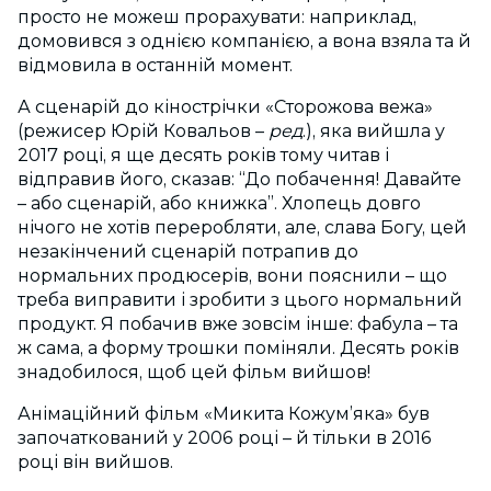
просто не можеш прорахувати: наприклад,
домовився з однією компанією, а вона взяла та й
відмовила в останній момент.
А сценарій до кінострічки «Сторожова вежа»
(режисер Юрій Ковальов –
ред
.), яка вийшла у
2017 році, я ще десять років тому читав і
відправив його, сказав: “До побачення! Давайте
– або сценарій, або книжка”. Хлопець довго
нічого не хотів переробляти, але, слава Богу, цей
незакінчений сценарій потрапив до
нормальних продюсерів, вони пояснили – що
треба виправити і зробити з цього нормальний
продукт. Я побачив вже зовсім інше: фабула – та
ж сама, а форму трошки поміняли. Десять років
знадобилося, щоб цей фільм вийшов!
Анімаційний фільм «Микита Кожум’яка» був
започаткований у 2006 році – й тільки в 2016
році він вийшов.