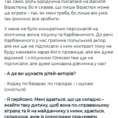
Так само, роль Бродника писалася на Василя
Вірастюка, бо я сказав, що лише Вірастюк може
це зіграти – так, як мені треба, бо лише він уміє
так іронічно все зробити.
У мене не було конкретних персоналій на
хлопчика, воїна, лісунку та Карбівничого. До речі,
Карбівничого у нас гратиме польський актор,
але ми ще не підписали з ним контракт, тому не
буду називати зараз його прізвище, але він дуже
відомий. І з лісункою Олесею теж ще не
підписали, але дуже шикарна дівчинка у нас!
- А де ви шукаєте дітей-акторів?​
- Ходжу по базарах, по городах – і шукаю
(
сміється
).
- Я серйозно. Мені здається, що це складно –
знайти таку дитину, щоб вона по-справжньому
зіграла, та й на майданчику з ними, здається,
складніше, аніж із дорослими працювати.