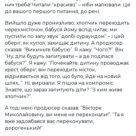
них треба! Читали “красиво” – ніби малювали. Це
до вашого першого питання, до речі.
Вийшло дуже пронизливо: хлопчик переходить
через місточок, бабуся йому вслід читає, ми
пустили по залу звук “долбі сураундом” – і цей
оберіг, як купол, захищає дитину. А продюсер
сказав: “Викиньте бабусю”. Я кажу: “Чого?!”. Він:
“Ну, діти будуть запитувати – а де поділася
бабуся?”. Я кажу: “Почекайте, дитину проводжає
хрест, оберіг, він переходить місток,
відривається від того, що було, йде на новий
шлях...”. Ні, вирізали. Я пішов на компроміс.
Знаєте, що зараз запитують діти? “З ким живе
хлопчик?”.
А тоді мені продюсер сказав: “Вікторе
Миколайовичу, ви мене не переконали!”. “Та я
вже задовбався вас переконувати,
дорогенький!”.