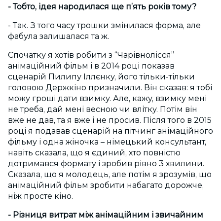
- Тобто, ідея народилася ще п’ять років тому?
- Так. З того часу трошки змінилася форма, але
фабула залишалася та ж.
Спочатку я хотів робити з “Чарівнолісся”
анімаційний фільм і в 2014 році показав
сценарій Пилипу Іллєнку, його тільки-тільки
головою Держкіно призначили. Він сказав: я тобі
можу гроші дати взимку. Але, кажу, взимку мені
не треба, дай мені весною чи влітку. Потім він
вже не дав, та я вже і не просив. Після того в 2015
році я подавав сценарій на пітчинг анімаційного
фільму і одна жіночка – німецький консультант,
навіть сказала, що я єдиний, хто повністю
дотримався формату і зробив рівно 3 хвилини.
Сказала, що я молодець, але потім я зрозумів, що
анімаційний фільм зробити набагато дорожче,
ніж просте кіно.
- Різниця витрат між анімаційним і звичайним