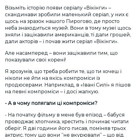
Візьміть історію появи серіалу «Вікінги» –
скандинави зробили маленький серіал, у них є
щось на зразок нашого Пирогово, де просто
неба знаходиться музей. Вони в тому музеї щось
зняли і зацікавили американців, ті дали грошей,
дали акторів – і почав жити серіал «Вікінги».
Але насамперед – вони зацікавили тим, що
показували свої корені!
Я зрозумів, що треба робити те, що ти хочеш і
ніколи не йти на якісь компроміси із
продюсерами. Наприклад, в «Івані Силі» я пішов
на певні компроміси – і досі жалкую.
- А в чому полягали ці компроміси?
- На початку фільму в мене був епізод – бабуся
проводжає хлопчика, хрестить і починає читати
оберіг. Я дві години його писав, поміняв трьох
актрис, тому що вони “не вкурювали” – що від