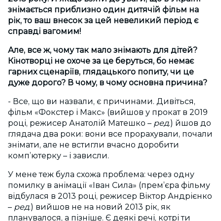
знімається приблизно один дитячій фільм на
рік, то ваш внесок за цей невеликий період є
справді вагомим!
Але, все ж, чому так мало знімають для дітей?
Кінотворці не охоче за це беруться, бо немає
гарних сценаріїв, глядацького попиту, чи це
дуже дорого? В чому, в чому основна причина?
- Все, що ви назвали, є причинами. Дивіться,
фільм «Фокстер і Макс» (вийшов у прокат в 2019
році, режисер Анатолій Матешко –
ред
.) йшов до
глядача два роки: вони все прорахували, почали
знімати, але не встигли вчасно доробити
комп’ютерку – і зависли.
У мене теж була схожа проблема: через одну
помилку в анімації «Іван Сила» (прем’єра фільму
відбулася в 2013 році, режисер Віктор Андрієнко
–
ред
.) вийшов не на новий 2013 рік, як
планувалося, а пізніше. Є деякі речі, котрі ти