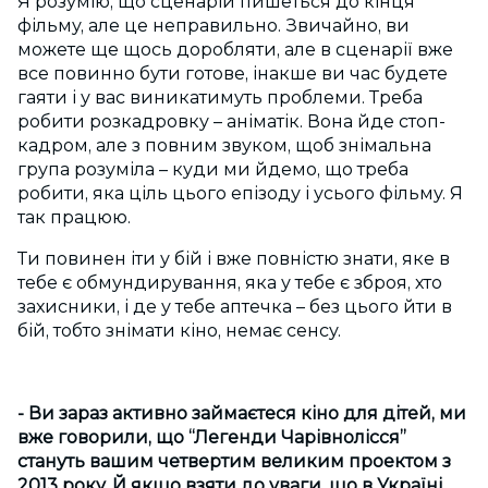
Я розумію, що сценарій пишеться до кінця
фільму, але це неправильно. Звичайно, ви
можете ще щось доробляти, але в сценарії вже
все повинно бути готове, інакше ви час будете
гаяти і у вас виникатимуть проблеми. Треба
робити розкадровку – аніматік. Вона йде стоп-
кадром, але з повним звуком, щоб знімальна
група розуміла – куди ми йдемо, що треба
робити, яка ціль цього епізоду і усього фільму. Я
так працюю.
Ти повинен іти у бій і вже повністю знати, яке в
тебе є обмундирування, яка у тебе є зброя, хто
захисники, і де у тебе аптечка – без цього йти в
бій, тобто знімати кіно, немає сенсу.
- Ви зараз активно займаєтеся кіно для дітей, ми
вже говорили, що “Легенди Чарівнолісся”
стануть вашим четвертим великим проектом з
2013 року. Й якщо взяти до уваги, що в Україні