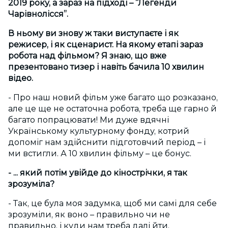
2019 року, а зараз на підході – “Легенди
Чарівнолісся”.
В ньому ви знову ж таки виступаєте і як
режисер, і як сценарист. На якому етапі зараз
робота над фільмом? Я знаю, що вже
презентовано тизер і навіть бачила 10 хвилин
відео.
- Про наш новий фільм уже багато що розказано,
але це ще не остаточна робота, треба ще гарно й
багато попрацювати! Ми дуже вдячні
Українському культурному фонду, котрий
допоміг нам здійснити підготовчий період – і
ми встигли. А 10 хвилин фільму – це бонус.
- ... який потім увійде до кінострічки, я так
зрозуміла?
- Так, це була моя задумка, щоб ми самі для себе
зрозуміли, як воно – правильно чи не
правильно, і куди нам треба далі йти.