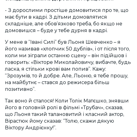
- З дорослими простіше домовитися про те, що
має бути в кадрі. З дітьми домовлятися
складніше, але обов’язково треба, бо якщо не
домовишся – буде у тебе дурня в кадрі.
У мене в “Івані Силі” був Льоня Шевченко – я
його називав «хлопчик 50 дублів», і от після того,
коли ми зіграли останню сцену – він підійшов і
говорить: «Вікторе Миколайовичу, вибачте, будь
ласка, я стільки крові вам попив”. Кажу:
“Зрозумів, то й добре. Але, Льоню, я тебе прошу,
на майбутнє – стався до режисера більш
позитивно”.
Так воно й сталося! Коли Толік Матєшко, знявши
його в головній ролі в фільмі «Трубач», сказав,
що Льоня такий талановитий і класний актор,
Вірастюк йому сказав: “Толю, скажи дякую
Віктору Андрієнку!”.