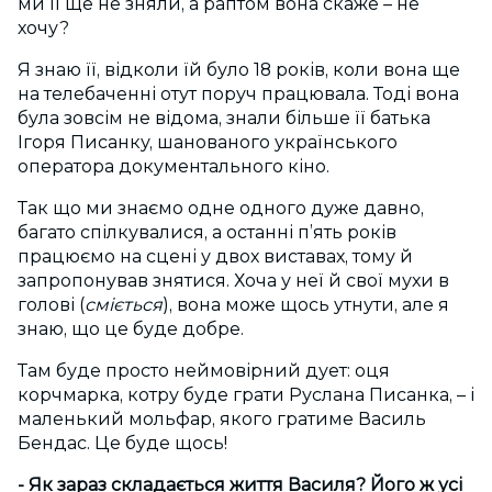
ми її ще не зняли, а раптом вона скаже – не
хочу?
Я знаю її, відколи їй було 18 років, коли вона ще
на телебаченні отут поруч працювала. Тоді вона
була зовсім не відома, знали більше її батька
Ігоря Писанку, шанованого українського
оператора документального кіно.
Так що ми знаємо одне одного дуже давно,
багато спілкувалися, а останні п’ять років
працюємо на сцені у двох виставах, тому й
запропонував знятися. Хоча у неї й свої мухи в
голові (
сміється
), вона може щось утнути, але я
знаю, що це буде добре.
Там буде просто неймовірний дует: оця
корчмарка, котру буде грати Руслана Писанка, – і
маленький мольфар, якого гратиме Василь
Бендас. Це буде щось!
- Як зараз складається життя Василя? Його ж усі