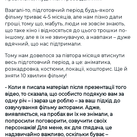
Взагалі-то, підготовчий період будь-якого
фільму триває 4-5 місяців, але нам пізно дали
гроші, тому що, мабуть, люди не зовсім знають,
що таке кіно і відносяться до цього трошки по-
іншому, але я їх не звинувачую, а навпаки – дуже
вдячний, що нас підтримали.
Тому нам довелося за півтора місяця втиснути
весь підготовчий період, а це: аніматика,
розкадровка, костюми, локації, кошторис. Ще й
зняти 10 хвилин фільму!
- Коли я писала матеріал після презентації того
відео, то сказала, що особисто подякую вам за
одну річ – і зараз це роблю – за ваш підхід до
озвучування фільму акторами. Адже,
виявляється, на пробах ви їх не знімали, а
попросили поговорити, озвучити своїх
персонажів! Для мене, як для глядача, це
надзвичайно важливо, оскільки буває –