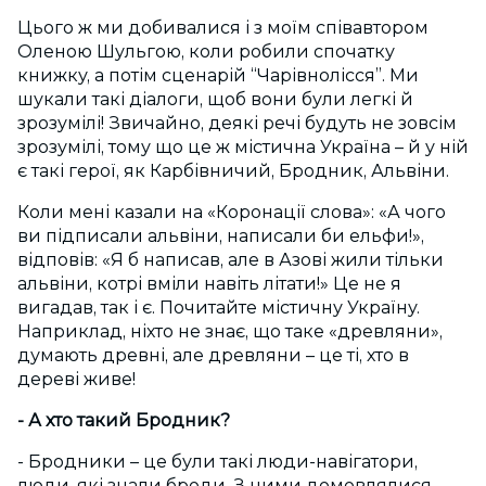
Цього ж ми добивалися і з моїм співавтором
Оленою Шульгою, коли робили спочатку
книжку, а потім сценарій “Чарівнолісся”. Ми
шукали такі діалоги, щоб вони були легкі й
зрозумілі! Звичайно, деякі речі будуть не зовсім
зрозумілі, тому що це ж містична Україна – й у ній
є такі герої, як Карбівничий, Бродник, Альвіни.
Коли мені казали на «Коронації слова»: «А чого
ви підписали альвіни, написали би ельфи!»,
відповів: «Я б написав, але в Азові жили тільки
альвіни, котрі вміли навіть літати!» Це не я
вигадав, так і є. Почитайте містичну Україну.
Наприклад, ніхто не знає, що таке «древляни»,
думають древні, але древляни – це ті, хто в
дереві живе!
- А хто такий Бродник?
- Бродники – це були такі люди-навігатори,
люди, які знали броди. З ними домовлялися