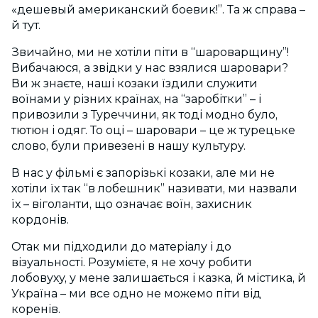
«дешевый американский боевик!”. Та ж справа –
й тут.
Звичайно, ми не хотіли піти в “шароварщину”!
Вибачаюся, а звідки у нас взялися шаровари?
Ви ж знаєте, наші козаки їздили служити
воїнами у різних країнах, на “заробітки” – і
привозили з Туреччини, як тоді модно було,
тютюн і одяг. То оці – шаровари – це ж турецьке
слово, були привезені в нашу культуру.
В нас у фільмі є запорізькі козаки, але ми не
хотіли їх так “в лобешник” називати, ми назвали
їх – віголанти, що означає воїн, захисник
кордонів.
Отак ми підходили до матеріалу і до
візуальності. Розумієте, я не хочу робити
лобовуху, у мене залишається і казка, й містика, й
Україна – ми все одно не можемо піти від
коренів.