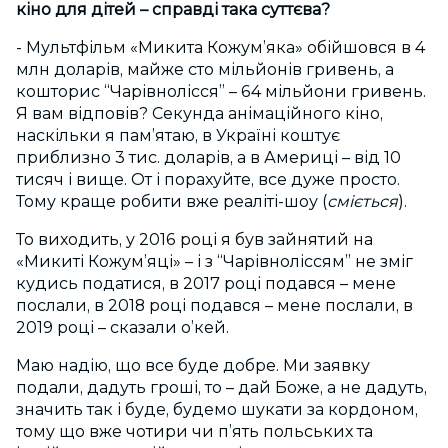
кіно для дітей – справді така суттєва?
- Мультфільм «Микита Кожум’яка» обійшовся в 4
млн доларів, майже сто мільйонів гривень, а
кошторис “Чарівнолісся” – 64 мільйони гривень.
Я вам відповів? Секунда анімаційного кіно,
наскільки я пам’ятаю, в Україні коштує
приблизно 3 тис. доларів, а в Америці – від 10
тисяч і вище. От і порахуйте, все дуже просто.
Тому краще робити вже реаліті-шоу (
сміється
).
То виходить, у 2016 році я був зайнятий на
«Микиті Кожум’яці» – і з “Чарівноліссям” не зміг
кудись податися, в 2017 році подався – мене
послали, в 2018 році подався – мене послали, в
2019 році – сказали о’кей.
Маю надію, що все буде добре. Ми заявку
подали, дадуть гроші, то – дай Боже, а не дадуть,
значить так і буде, будемо шукати за кордоном,
тому що вже чотири чи п’ять польських та