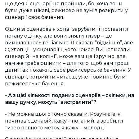
що деякі сценарії не пройшли, бо, хоча вони
були дуже цікаві, режисер не зумів розкрити у
сценарії своє бачення.
Один зі сценаріїв я хотів “зарубати” і поставити
погану оцінку, але вони зняли тизер – це
вийшло щось геніальне! Я сказав: “відмінно”, але
ж, хлопці – у сценарії цього немає! Ви написали
сценарій “на коліні”, може вам це і зручно, але
нам же треба оцінити – для того, щоб вам гроші
дати! Так покажіть своє режисерське бачення. У
сценарії, котрий ти читаєш, уже повинно бути
режисерське бачення.
- А з цієї кількості поданих сценаріїв – скільки, на
вашу думку, можуть “вистрелити”?
- Не можна цього точно сказати. Розумієте, я
почитав сценарій, кажу – поганий, а зробили
тизер повного метру, я кажу – молодці.