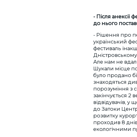
- Після анексії 
до нього поста
- Рішення про п
український фес
фестиваль інакш
Дністровському.
Але нам не вдал
Шукали місце по
було продано бі
знаходяться див
порозуміння з с
закінчується 2 в
відвідувачів, у 
до Затоки Центр
розвитку курорт
проходив 8 дні
екологічними п