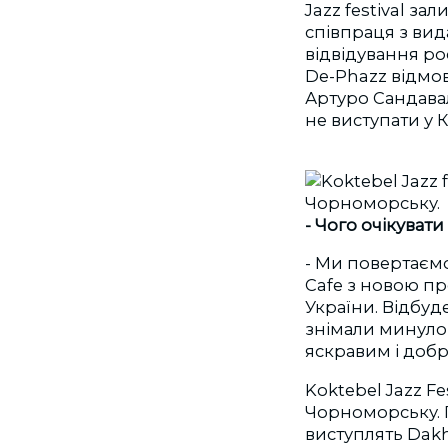
Jazz festival за
співпраця з вид
відвідування р
De-Phazz відмов
Артуро Сандава
не виступати у 
- Чого очікуват
- Ми повертаємо
Cafe з новою пр
України. Відбуд
знімали минуло
яскравим і добр
Koktebel Jazz Fe
Чорноморську. 
виступлять Dakh