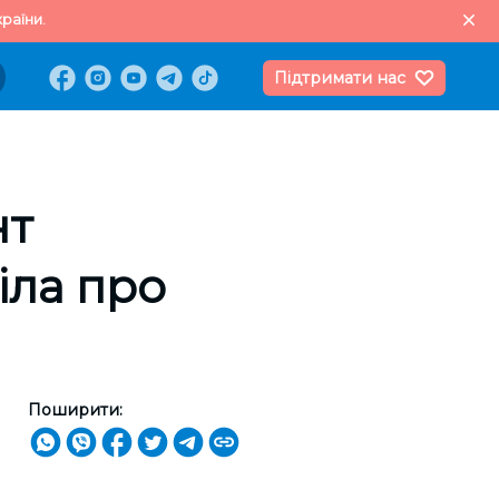
раїни.
Підтримати нас
нт
іла про
Поширити: