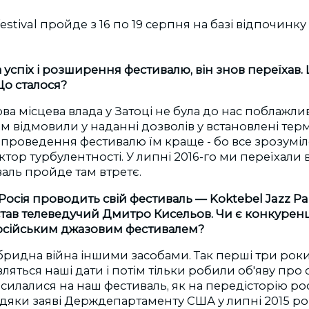
 успіх і розширення фестивалю, він знов переїхав. 
о сталося?
нова місцева влада у Затоці не була до нас поблажли
 відмовили у наданні дозволів у встановлені терм
 проведення фестивалю їм краще - бо все зрозуміло
актор турбулентності. У липні 2016-го ми переїхали
аль пройде там втретє.
 Росія проводить свій фестиваль — Koktebel Jazz Par
тав телеведучий Дмитро Кисельов. Чи є конкуренц
російським джазовим фестивалем?
гибридна війна іншими засобами. Так перші три роки
вляться наші дати і потім тільки робили об'яву про св
осилалися на наш фестиваль, як на передісторію ро
авдяки заяві Держдепартаменту США у липні 2015 рок