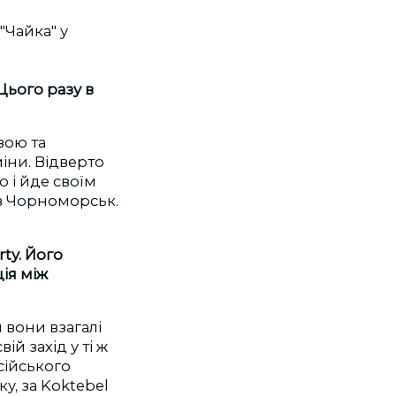
Цього разу в
вою та
іни. Відверто
 і йде своїм
 в Чорноморськ.
ty. Його
ія між
 вони взагалі
ій захід у ті ж
сійського
у, за Koktebel