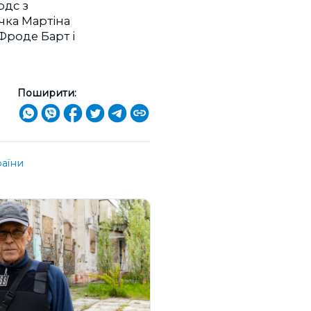
рдс з
чка Мартіна
 Фроде Барт і
Поширити:
аїни