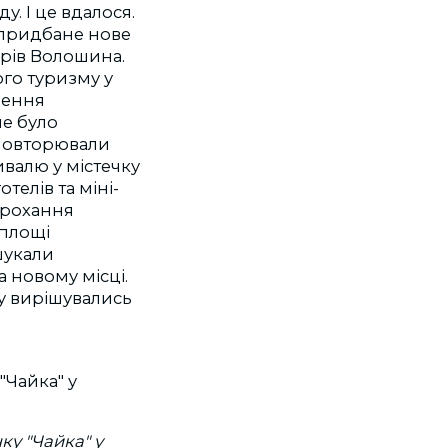
. І це вдалося.
 придбане нове
рів Волошина.
ого туризму у
дення
не було
і повторювали
ивалю у містечку
отелів та міні-
 прохання
 площі
шукали
 новому місці.
у вирішувались
нку "Чайка" у