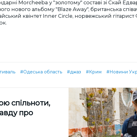
дарні Morcheeba у "золотому" составі зі Скай Едва
ого нового альбому "Blaze Away", британська співа
айський квінтет Inner Circle, норвежський гітарист
ок.
тиваль
#Одеська область
#джаз
#Крим
#Новини Укр
ою спільноти,
равду про