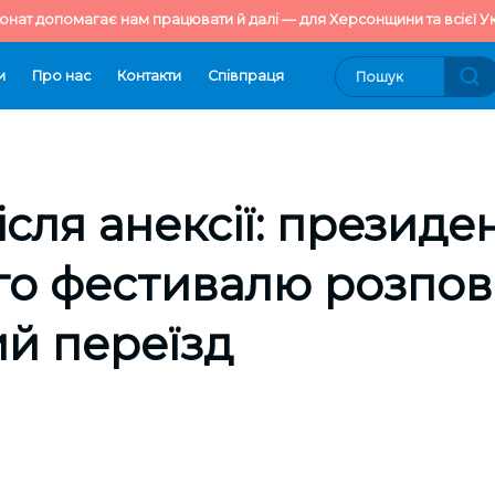
онат допомагає нам працювати й далі — для Херсонщини та всієї Ук
и
Про нас
Контакти
Cпівпраця
ісля анексії: президе
о фестивалю розпов
й переїзд