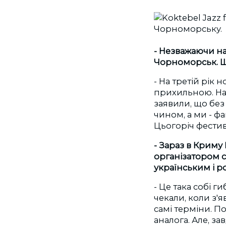
- Незважаючи на
Чорноморськ. Щ
- На третій рік 
прихильною. Нам
заявили, що без
чином, а ми - ф
Цьогоріч фестив
- Зараз в Криму
організатором с
українським і 
- Це така собі 
чекали, коли з'я
самі терміни. П
аналога. Але, з