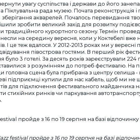
рнути увагу суспільства і держави до його занепаду
 Піклувальна рада музею. Почата реконструкція і
 зберігання акварелей. Почалось перевидання тво
ішили зробити великий захід для розвитку подієв
и традиційного курортного сезону. Термін прове
если на середину вересня, коли у Коктебелі вже 
в. І це теж вдалося. У 2012-2013 роках ми у вересн
двідування півострова гостями. В перший рік фест
ня було 3 готелі. За десять років зареєстрували 224 г
і ставилися з розумінням до потреб фестивалю. На
и головна сцена була прибрана з центру селища -
ві підприємці купили для нас кабель, щоб ми не 
тів для підключення фестивального майданчика на
и стихійних ринків чи паркування автотранспорт
.
azz festival пройде з 16 по 19 серпня на базі відпочи