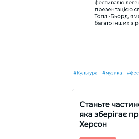
фестивалю леген
презентацією св
Топлі-Бьорд, ям
багато інших зір
#Культура
#музика
#фес
Cтаньте частин
яка зберігає п
Херсон