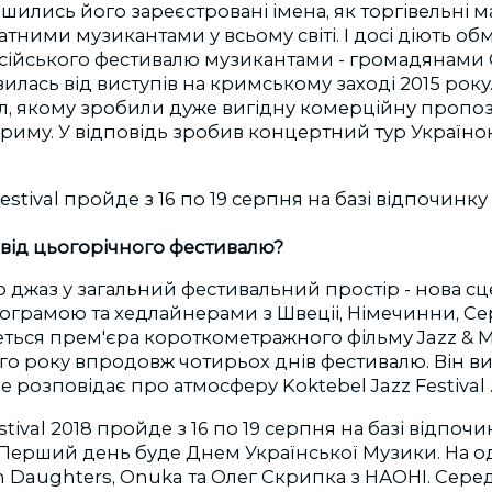
лишились його зареєстровані імена, як торгівельні м
атними музикантами у всьому світі. І досі діють о
осійського фестивалю музикантами - громадянами 
илась від виступів на кримському заході 2015 рок
л, якому зробили дуже вигідну комерційну пропо
Криму. У відповідь зробив концертний тур Україно
и від цьогорічного фестивалю?
 джаз у загальний фестивальний простір - нова сц
ограмою та хедлайнерами з Швеціі, Німечинни, Серб
еться прем'єра короткометражного фільму Jazz & M
го року впродовж чотирьох днів фестивалю. Він 
е розповідає про атмосферу Koktebel Jazz Festival 
stival 2018 пройде з 16 по 19 серпня на базі відпочи
Перший день буде Днем Української Музики. На од
 Daughters, Onuka та Олег Скрипка з НАОНІ. Сере