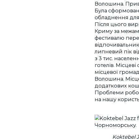
Волошина. Приве
Була сформована
обладнення для
Після цього вир
Криму за межам
фестивалю перен
відпочивальникі
липневий пік ві
з 3 тис. населен
готелів. Місцев
місцевої громад
Волошина. Місце
додаткових кош
Проблеми робот
на нашу користь
Koktebel J