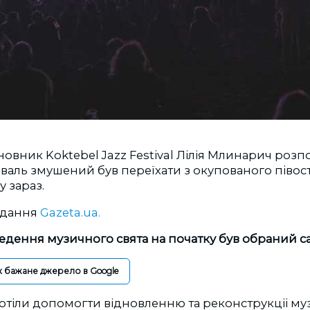
новник Koktebel Jazz Festival Лілія Млинарич розпов
аль змушений був переїхати з окупованого півост
 зараз.
идання
Gazeta.ua.
едення музичного свята на початку був обраний с
к бажане джерело в Google
хотіли допомогти відновленню та реконструкціі му