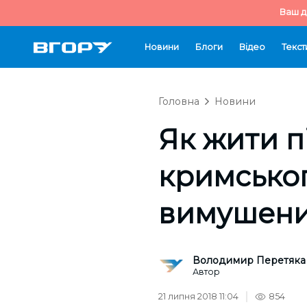
Ваш д
Новини
Блоги
Відео
Текст
Головна
Новини
Як жити п
кримськог
вимушени
Володимир Перетяка
Автор
21 липня 2018 11:04
854