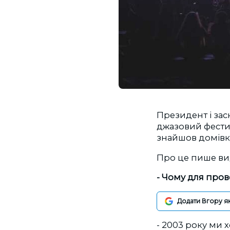
Президент і зас
джазовий фестив
знайшов домівку
Про це пише в
- Чому для пров
Додати Вгору я
- 2003 року ми 