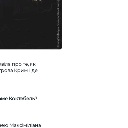
іла про те, як
рова Крим і де
аме Коктебель?
зею Максіміліана