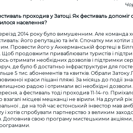
Чо
фестиваль проходив у Затоці. Як фестиваль допоміг с
вилося населення?
ереїзд 2014 року було вимушенним. Але команда х
тиваль: його репутацію та ім'я. Спочатку ми хотіли
им. Провести його у Аккерманській фортеці в Біл
 Щоб продовжити приваблювати туристів і підтрим
ось отримати необхідних дозволів і підтримки сер
руч, де було б достатньо інфраструктури для гостей
льше 5 тис. абонементів та квитків. Обрали Затоку 
овижної краси піщані пляжі. За місяць до події з
елищною радою і отримали всі необхідні дозволи.
ересня, а фестиваль тоді проходив 11-14-го. Приїхал
що взагалі місцеві мешканці не вірили. На другий рі
альної , де на той час естонський інвестор мав амб
у і хотів спробувати партнерство з великим заход
в. Доповнив свою програму мистецькими акціями, 
рограмами.