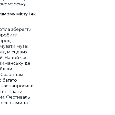
рноморську.
амому місту і як
отіла зберегти
 зробити
город-
увати музеї.
ед місцевих.
. На той час
Лиманську, де
найшли
 Сезон там
о багато
к нас запросили
ітні плани
ом. Фестиваль
освітніми та