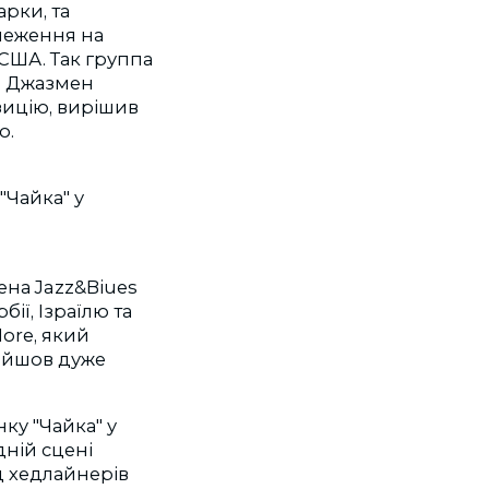
арки, та
бмеження на
США. Так группа
у. Джазмен
зицію, вирішив
ю.
ена Jazz&Biues
ії, Ізраїлю та
ore, який
вийшов дуже
.
нку "Чайка" у
ній сцені
д хедлайнерів