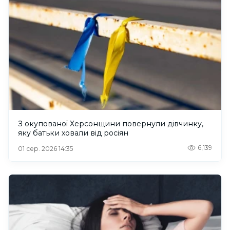
З окупованої Херсонщини повернули дівчинку,
яку батьки ховали від росіян
6,139
01 сер. 2026 14:35