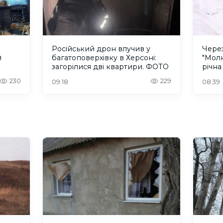
Російський дрон влучив у
Через
й
багатоповерхівку в Херсоні:
"Молн
загорілися дві квартири. ФОТО
річна
230
229
09:18
08:39