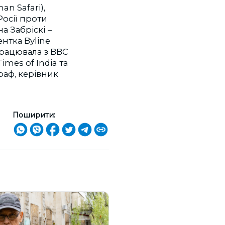
n Safari),
осії проти
на Забріскі
–
нтка Byline
працювала з BBC
imes of India та
раф, керівник
Поширити: