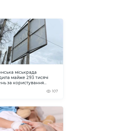
нська міськрада
дила майже 293 тисячі
нь за користування
ями для реклами
107