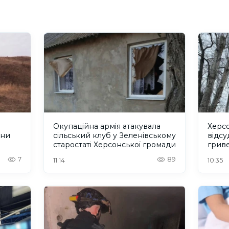
Окупаційна армія атакувала
Херсо
ани
сільський клуб у Зеленівському
відсу
старостаті Херсонської громади
гриве
місц
7
89
11:14
10:35