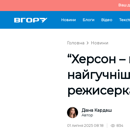
Ваш д
Новини
Блоги
Відео
Текст
Головна
Новини
“Херсон – 
найгучніше
режисерка
Діана Кардаш
Автор
01 липня 2025 08:18
834