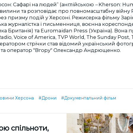
рсон: Сафарі на людей” (англійською
–
Kherson: Huma
хвилини та розповідає про повномасштабну війну Р
ез призму подій у Херсоні. Режисерка фільму Зарі
ка журналістка і письменниця, воєнна кореспонде
ка Британія) та Euromaidan Press (Україна). Вона 
dio, Voice of America, TVP World, The Sunday Post, T
ератором стрічки став відомий український фотог
та оператор "Вгору" Олександр Андрющенко.
овини Херсона
#Дрони
#Документальний фільм
ою спільноти,