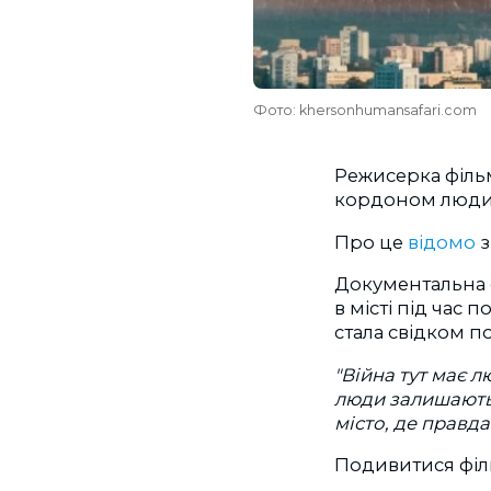
Фото: khersonhumansafari.com
Режисерка фільм
кордоном люди н
Про це
відомо
з
Документальна с
в місті під час
стала свідком по
"Війна тут має 
люди залишаютьс
місто, де правда
Подивитися філ