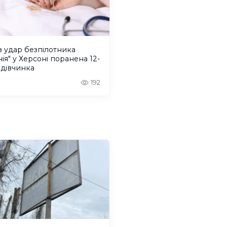
 удар безпілотника
ія" у Херсоні поранена 12-
 дівчинка
192