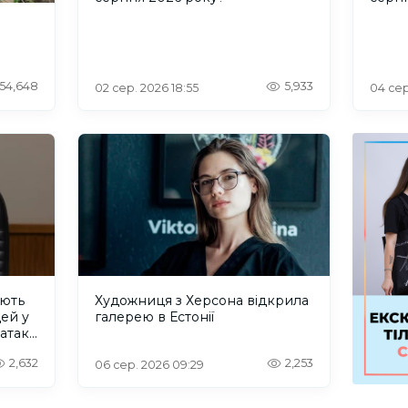
54,648
5,933
02 сер. 2026 18:55
04 сер
ують
Художниця з Херсона відкрила
дей у
галерею в Естонії
 атаку
2,632
2,253
06 сер. 2026 09:29