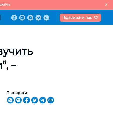
раїни.
Підтримати нас
звучить
”, –
Поширити: