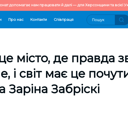
онат допомагає нам працювати й далі — для Херсонщини та всієї Ук
и
Про нас
Контакти
Cпівпраця
це місто, де правда 
, і світ має це почути
 Заріна Забріскі