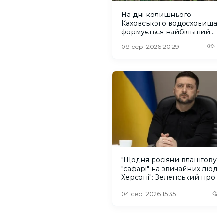
На дні колишнього
Каховського водосховища
формується найбільший
рівновіковий ліс Європи
08 сер. 2026 20:29
"Щодня росіяни влаштов
"сафарі" на звичайних лю
Херсоні": Зеленський про
російського дрона
04 сер. 2026 15:35