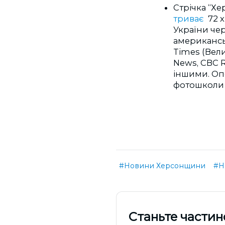
Стрічка “Хе
триває
72 
України чер
американсь
Times (Вели
News, CBC Ra
іншими. Оп
фотошколи 
#Новини Херсонщини
#Н
Cтаньте частин