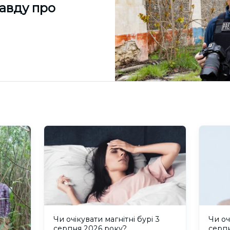
равду про
Чи очікувати магнітні бурі 3
Чи оч
серпня 2026 року?
серп