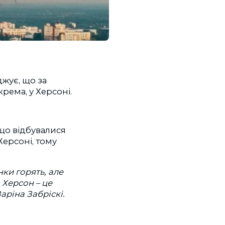
джує, що за
рема, у Херсоні.
 що відбувалися
Херсоні, тому
ки горять, але
Херсон – це
Заріна Забріскі.