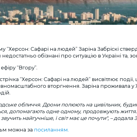
у “Херсон: Сафарі на людей” Заріна Забріскі ствер
едостатньо обізнані про ситуацію в Україні та, зок
 ефіру “Вгору”.
трічка “Херсон: Сафарі на людей” висвітлює події,
 повномасштабного вторгнення. Заріна проживала у 
дій.
людське обличчя. Дрони полюють на цивільних, будин
я, допомагають одне одному, продовжують життя. 
 звучить найгучніше, і світ має це почути", – додала 
ьм можна за
посиланням.