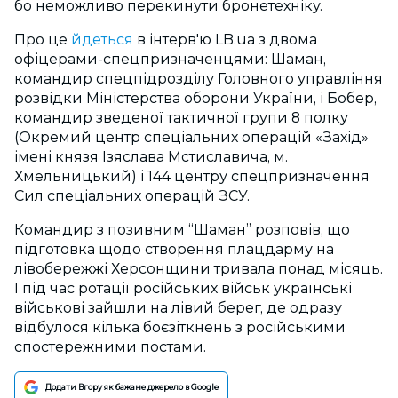
бо неможливо перекинути бронетехніку.
Про це
йдеться
в інтерв'ю LB.ua з двома
офіцерами-спецпризначенцями: Шаман,
командир спецпідрозділу Головного управління
розвідки Міністерства оборони України, і Бобер,
командир зведеної тактичної групи 8 полку
(Окремий центр спеціальних операцій «Захід»
імені князя Ізяслава Мстиславича, м.
Хмельницький) і 144 центру спецпризначення
Сил спеціальних операцій ЗСУ.
Командир з позивним “Шаман” розповів, що
підготовка щодо створення плацдарму на
лівобережжі Херсонщини тривала понад місяць.
І під час ротації російських військ українські
військові зайшли на лівий берег, де одразу
відбулося кілька боєзіткнень з російськими
спостережними постами.
Додати Вгору як бажане джерело в Google