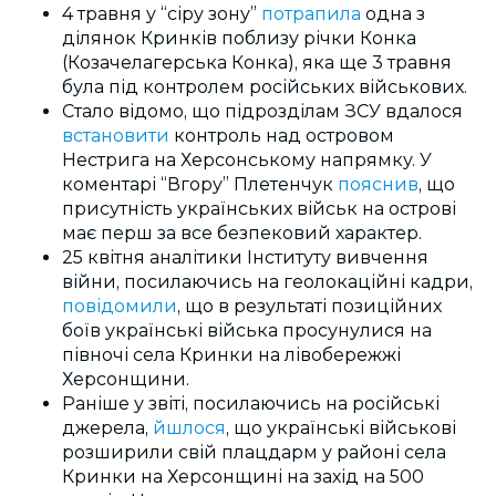
4 травня у “сіру зону”
потрапила
одна з
ділянок Кринків поблизу річки Конка
(Козачелагерська Конка), яка ще 3 травня
була під контролем російських військових.
Стало відомо, що підрозділам ЗСУ вдалося
встановити
контроль над островом
Нестрига на Херсонському напрямку. У
коментарі “Вгору” Плетенчук
пояснив
, що
присутність українських військ на острові
має перш за все безпековий характер.
25 квітня аналітики Інституту вивчення
війни, посилаючись на геолокаційні кадри,
повідомили
, що в результаті позиційних
боїв українські війська просунулися на
півночі села Кринки на лівобережжі
Херсонщини.
Раніше у звіті, посилаючись на російські
джерела,
йшлося
, що українські військові
розширили свій плацдарм у районі села
Кринки на Херсонщині на захід на 500