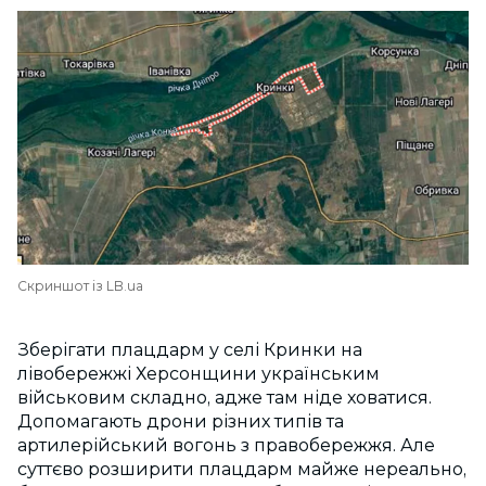
Скриншот із LB.ua
Зберігати плацдарм у селі Кринки на
лівобережжі Херсонщини українським
військовим складно, адже там ніде ховатися.
Допомагають дрони різних типів та
артилерійський вогонь з правобережжя. Але
суттєво розширити плацдарм майже нереально,