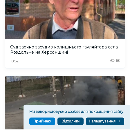
Суд заочно засудив колишнього гауляйтера села
Роздольне на Херсонщині
63
10:52
Ми використовуємо cookies для покращення сайту.
Приймаю
Відхилити
Налаштування