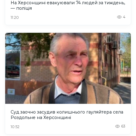
На Херсонщині евакуювали 74 людей за тиждень,
— поліція
4
11:20
Суд заочно засудив колишнього гауляйтера села
Роздольне на Херсонщині
63
10:52