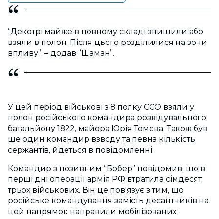
“Декотрі майже в повному складі знищили або
взяли в полон. Після цього розділилися на зони
впливу”, – додав “Шаман”.
У цей період військові з 8 полку ССО взяли у
полон російського командира розвідувального
батальйону 1822, майора Юрія Томова. Також був
ще один командир взводу та певна кількість
сержантів, йдеться в повідомленні.
Командир з позивним “Бобер” повідомив, що в
перші дні операції армія РФ втратила сімдесят
трьох військових. Він це пов'язує з тим, що
російське командування замість десантників на
цей напрямок направили мобілізованих.