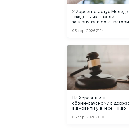
У Херсоні стартує Молоді
тиждень: які заходи
запланували організатори
05 сер. 2026 21:14
На Херсонщині
обвинуваченому в держзр
відмовили у внесенні до
списків на обмін
05 сер. 2026 20:01