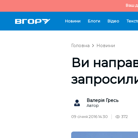
Ваш д
Новини
Блоги
Відео
Текст
Головна
Новини
Ви направ
запросил
Валерія Гресь
Автор
09 січня 2016 14:30
372