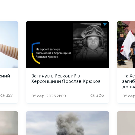
жний
Загинув військовий з
На Х
Херсонщини Ярослав Крюков
загиб
дрона
сино
327
306
05 сер. 2026 21:09
05 сер