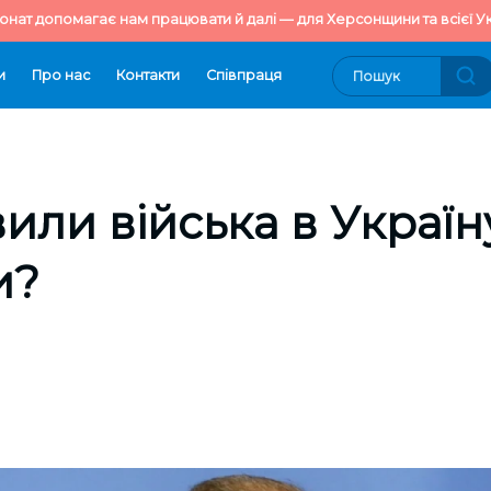
онат допомагає нам працювати й далі — для Херсонщини та всієї Ук
и
Про нас
Контакти
Cпівпраця
или війська в Україну
и?