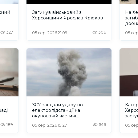
жний
Загинув військовий з
На Х
Херсонщини Ярослав Крюков
загиб
дрона
сино
327
306
05 сер. 2026 21:09
05 сер
ЗСУ завдали удару по
Катер
аді
електропідстанції на
Херс
окупованій частині
заст
Херсонщини
регіо
189
546
05 сер. 2026 19:27
05 сер
конгр