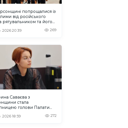
ерсонщині попрощалися із
лими від російського
 рятувальником та його
м
269
. 2026 20:39
ина Саваєва з
онщини стала
упницею голови Палати
нальних молодіжних
272
. 2026 18:59
есів