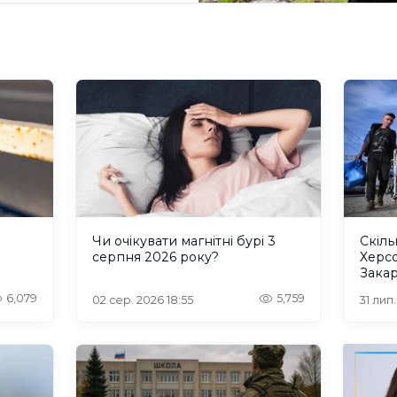
и
Чи очікувати магнітні бурі 3
Скіль
серпня 2026 року?
Херс
Закар
6,079
5,759
02 сер. 2026 18:55
31 лип