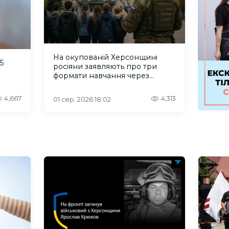
На окупованій Херсонщині
5
росіяни заявляють про три
формати навчання через
проблеми зі світлом та
інтернетом
4,667
4,313
01 сер. 2026 18:02