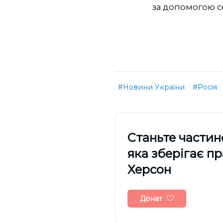
за допомогою се
#Новини України
#Росія
Cтаньте частин
яка зберігає п
Херсон
Донат