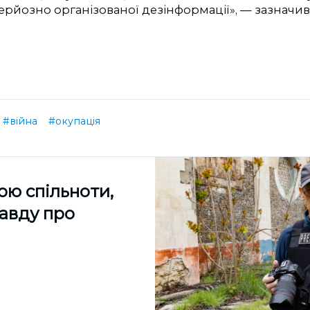
рйозно організованої дезінформації», — зазначив
#війна
#окупація
ою спільноти,
равду про