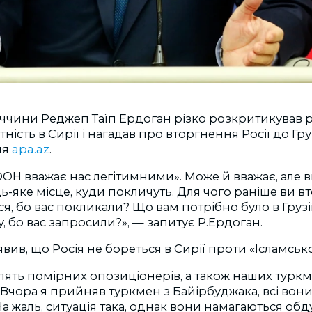
ччини Реджеп Таїп Ердоган різко розкритикував р
ність в Сирії і нагадав про вторгнення Росії до Грузі
ня
apa.az
.
ООН
вважає нас легітимними». Може й вважає, але в
ь-яке місце, куди покличуть. Для чого раніше ви в
ся, бо вас покликали? Що вам потрібно було в Груз
у, бо вас запросили?», — запитує
Р.Ердоган.
аявив, що Росія не бореться в Сирії проти «Ісламськ
лять помірних опозиціонерів, а також наших турк
. Вчора я прийняв туркмен з Байірбуджака, всі вони
На жаль, ситуація така, однак вони намагаються обд