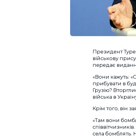
Президент Туре
військову присут
передає видан
«Вони кажуть: «
прибувати в буд
Грузію? Вторгли
війська в Україн
Крім того, він з
«Там вони бомб
співвітчизників
села бомблять. 