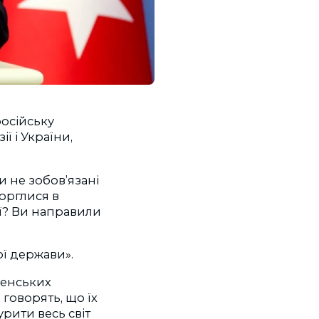
осійську
ї і України,
и не зобов’язані
торглися в
ії? Ви направили
ої держави».
менських
 говорять, що їх
урити весь світ