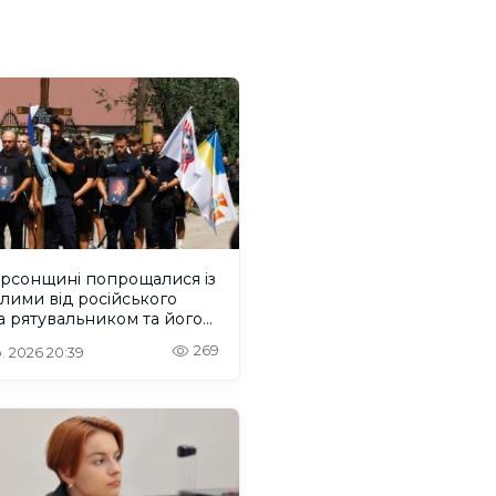
ерсонщині попрощалися із
лими від російського
 рятувальником та його
м
269
. 2026 20:39