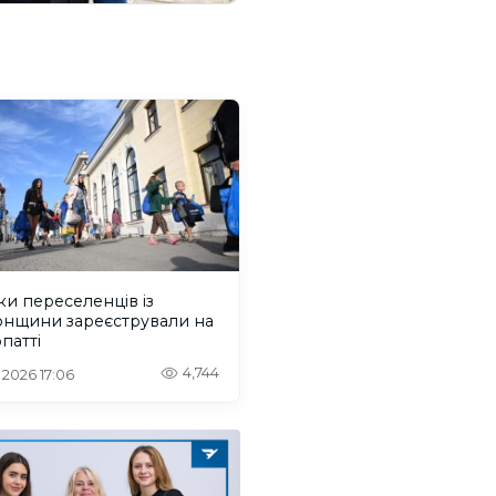
ки переселенців із
онщини зареєстрували на
патті
4,744
. 2026 17:06