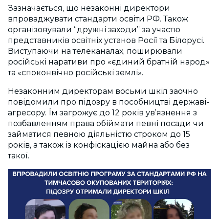
Зазначається, що незаконні директори
впроваджувати стандарти освіти РФ. Також
організовували “дружні заходи” за участю
представників освітніх установ Росії та Білорусі.
Виступаючи на телеканалах, поширювали
російські наративи про «єдиний братній народ»
та «споконвічно російські землі».
Незаконним директорам восьми шкіл заочно
повідомили про підозру в пособництві державі-
агресору. Їм загрожує до 12 років ув’язнення з
позбавленням права обіймати певні посади чи
займатися певною діяльністю строком до 15
років, а також із конфіскацією майна або без
такої.