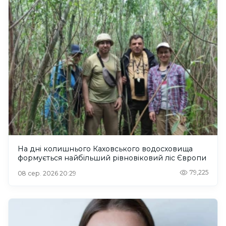
На дні колишнього Каховського водосховища
формується найбільший рівновіковий ліс Європи
79,225
08 сер. 2026 20:29