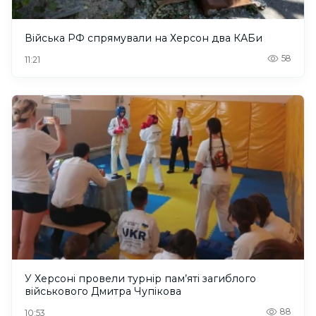
Війська РФ спрямували на Херсон два КАБи
58
11:21
У Херсоні провели турнір пам’яті загиблого
військового Дмитра Чупікова
88
10:53