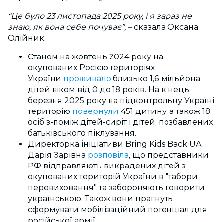
“Це було 23 листопада 2025 року, і я зараз не
знаю, як вона себе почуває”, –
сказала Оксана
Олійник.
Станом на жовтень 2024 року на
окупованих Росією територіях
України
проживало
близько 1,6 мільйона
дітей віком від 0 до 18 років. На кінець
березня 2025 року на підконтрольну Україні
територію
повернули
451 дитину, а також 18
осіб з-поміж дітей-сиріт і дітей, позбавлених
батьківського піклування.
Директорка ініціативи Bring Kids Back UA
Дарія Зарівна
розповіла
, що представники
РФ відправляють викрадених дітей з
окупованих територій України в "табори
перевиховання" та забороняють говорити
українською. Також вони прагнуть
сформувати мобілізаційний потенціал для
російської армії.