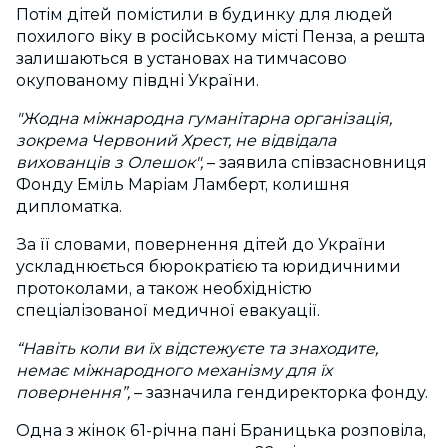
Потім дітей помістили в будинку для людей
похилого віку в російському місті Пенза, а решта
залишаються в установах на тимчасово
окупованому півдні України.
"Жодна міжнародна гуманітарна організація,
зокрема Червоний Хрест, не відвідала
вихованців з Олешок",
– заявила
співзасновниця
Фонду Еміль Маріам Ламберт, колишня
дипломатка.
За її словами, повернення дітей до України
ускладнюється бюрократією та юридичними
протоколами, а також необхідністю
спеціалізованої медичної евакуації.
“Навіть коли ви їх відстежуєте та знаходите,
немає міжнародного механізму для їх
повернення”,
– зазначила гендиректорка фонду.
Одна з жінок 61-річна пані Браницька розповіла,