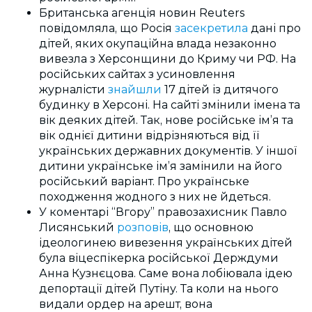
Британська агенція новин Reuters
повідомляла, що Росія
засекретила
дані про
дітей, яких окупаційна влада незаконно
вивезла з Херсонщини до Криму чи РФ. На
російських сайтах з усиновлення
журналісти
знайшли
17 дітей із дитячого
будинку в Херсоні. На сайті змінили імена та
вік деяких дітей. Так, нове російське імʼя та
вік однієї дитини відрізняються від її
українських державних документів. У іншої
дитини українське імʼя замінили на його
російський варіант. Про українське
походження жодного з них не йдеться.
У коментарі “Вгору” правозахисник Павло
Лисянський
розповів
, що основною
ідеологинею вивезення українських дітей
була віцеспікерка російської Держдуми
Анна Кузнєцова. Саме вона лобіювала ідею
депортації дітей Путіну. Та коли на нього
видали ордер на арешт, вона