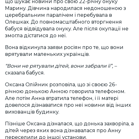
що шукає новини про свою 22-річну онуку
Марину. Дівчина народилася недоношеною з
церебральним паралічем і перебувала в
Олешках. До повномасштабного вторгнення
бабуся відвідувала онуку. Але після окупації не
змогла дістатися до неї.
Вона відкинула заяви росіян про те, що вони
врятували маленьких українців.
“Вони не рятували дітей, вони забрали її”, –
сказала бабуся.
Оксана Олійник розповіла, що зі своєю 26-
річною донькою Анною говорила телефоном.
Але потім Анна втратила телефон, і її матері
довелося дізнаватися про неї новини від інших
вихованців будинку.
Пізніше Оксана дізналася, що донька захворіла, а
дітей через яких вона дізнавалася про Анну
переселили до іншої установи.