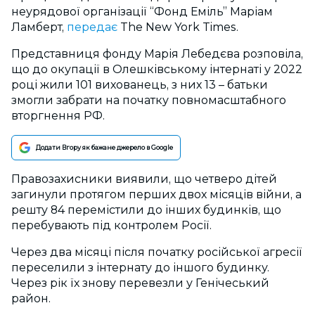
неурядової організації “Фонд Еміль” Маріам
Ламберт,
передає
The New York Times.
Представниця фонду Марія Лебедєва розповіла,
що до окупації в Олешківському інтернаті у 2022
році жили 101 вихованець, з них 13 – батьки
змогли забрати на початку повномасштабного
вторгнення РФ.
Додати Вгору як бажане джерело в Google
Правозахисники виявили, що четверо дітей
загинули протягом перших двох місяців війни, а
решту 84 перемістили до інших будинків, що
перебувають під контролем Росії.
Через два місяці після початку російської агресії
переселили з інтернату до іншого будинку.
Через рік їх знову перевезли у Генічеський
район.